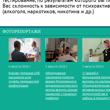
Вас склонность к зависимости от психоакти
(алкоголя, наркотиков, никотина и др.)
ФОТОРЕПОРТАЖИ
6 августа 2026 г.
5 августа 2026 г.
5 августа 2026 г.
Кирово‑Чепецкая ЦРБ
Оборудование
17 врачей и
расширила штат
нацпроекта помогло
фельдшеров получ
службы медицинской
врачам Регионального
выплаты по нацпро
реабилитации
эндокринологического
«Продолжительная
центра вернуть зрение
активная жизнь» пр
пациентке с сахарным
трудоустройстве в
диабетом
районы в текущем 