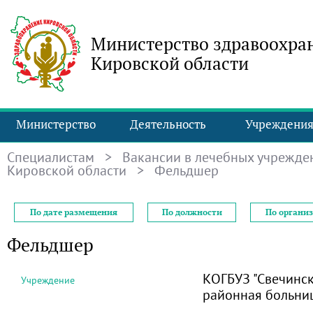
Министерство здравоохра
Кировской области
Министерство
Деятельность
Учреждени
Специалистам
>
Вакансии в лечебных учрежде
Кировской области
> Фельдшер
По дате размещения
По должности
По органи
Фельдшер
КОГБУЗ "Свечинск
Учреждение
районная больни