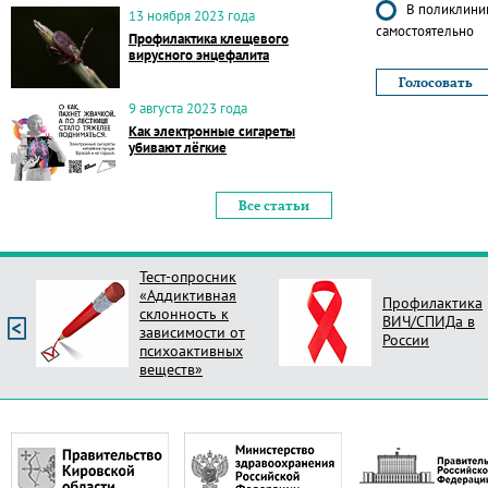
В поликлиник
13 ноября 2023 года
самостоятельно
Профилактика клещевого
вирусного энцефалита
9 августа 2023 года
Как электронные сигареты
убивают лёгкие
Все статьи
Тест-опросник
«Аддиктивная
Профилактика
склонность к
ВИЧ/СПИДа в
зависимости от
России
психоактивных
веществ»