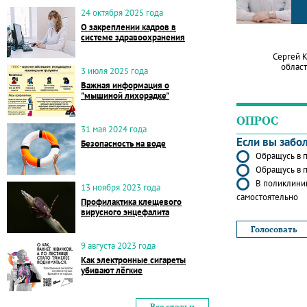
24 октября 2025 года
О закреплении кадров в
системе здравоохранения
Сергей 
област
3 июля 2025 года
Важная информация о
"мышиной лихорадке"
ОПРОС
31 мая 2024 года
Если вы забо
Безопасность на воде
Обращусь в п
Обращусь в п
В поликлиник
13 ноября 2023 года
самостоятельно
Профилактика клещевого
вирусного энцефалита
9 августа 2023 года
Как электронные сигареты
убивают лёгкие
Все статьи