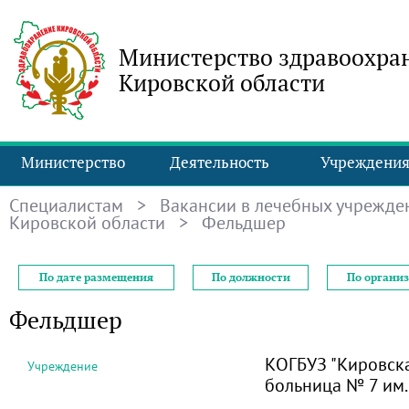
Министерство здравоохра
Кировской области
Министерство
Деятельность
Учреждени
Специалистам
>
Вакансии в лечебных учрежде
Кировской области
> Фельдшер
По дате размещения
По должности
По органи
Фельдшер
КОГБУЗ "Кировск
Учреждение
больница № 7 им.