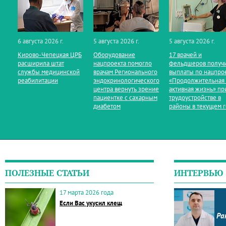
6 августа 2026 г.
5 августа 2026 г.
5 августа 2026 г.
Кирово‑Чепецкая ЦРБ
Оборудование
17 врачей и
расширила штат
нацпроекта помогло
фельдшеров получ
службы медицинской
врачам Регионального
выплаты по нацпро
реабилитации
эндокринологического
«Продолжительная
центра вернуть зрение
активная жизнь» пр
пациентке с сахарным
трудоустройстве в
диабетом
районы в текущем 
ПОЛЕЗНЫЕ СТАТЬИ
ИНТЕРВЬЮ
17 марта 2026 года
Если Вас укусил клещ
Ра