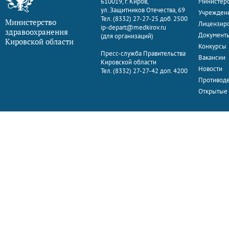
610019, г. Киров,
Министерс
ул. Защитников Отечества, 69
Учрежден
Тел. (8332) 27-27-25 доб. 2500
Министерство
Лицензир
ip-depart@medkirov.ru
здравоохранения
Документ
(для организаций)
Кировской области
Конкурсы
Пресс-служба Правительства
Вакансии
Кировской области
Новости
Тел. (8332) 27-27-42 доп. 4200
Противоде
Открытые