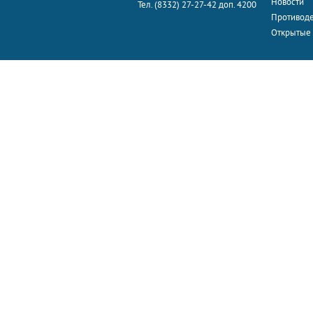
Новости
Тел. (8332) 27-27-42 доп. 4200
Противоде
Открытые