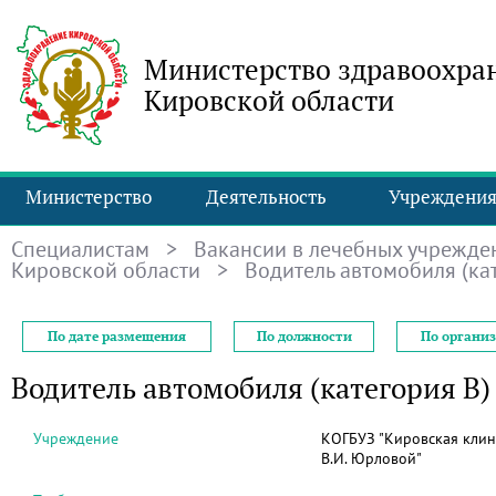
Министерство здравоохра
Кировской области
Министерство
Деятельность
Учреждени
Специалистам
>
Вакансии в лечебных учрежде
Кировской области
> Водитель автомобиля (кат
По дате размещения
По должности
По органи
Водитель автомобиля (категория В)
Учреждение
КОГБУЗ "Кировская клин
В.И. Юрловой"