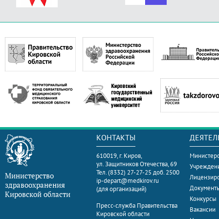
КОНТАКТЫ
ДЕЯТЕЛ
610019, г. Киров,
Министерс
ул. Защитников Отечества, 69
Учрежден
Тел. (8332) 27-27-25 доб. 2500
Министерство
Лицензир
ip-depart@medkirov.ru
здравоохранения
Документ
(для организаций)
Кировской области
Конкурсы
Пресс-служба Правительства
Вакансии
Кировской области