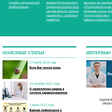
службы медицинской
врачам Регионального
выплаты по нацпро
реабилитации
эндокринологического
«Продолжительная
центра вернуть зрение
активная жизнь» пр
пациентке с сахарным
трудоустройстве в
диабетом
районы в текущем 
ПОЛЕЗНЫЕ СТАТЬИ
ИНТЕРВЬЮ
17 марта 2026 года
Если Вас укусил клещ
Ра
24 октября 2025 года
О закреплении кадров в
системе здравоохранения
Сергей 
област
3 июля 2025 года
Важная информация о