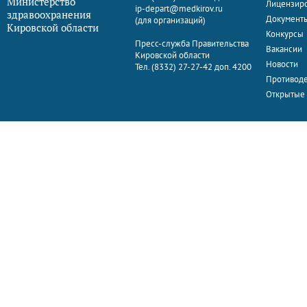
Министерство
Лицензир
ip-depart@medkirov.ru
здравоохранения
Документ
(для организаций)
Кировской области
Конкурсы
Пресс-служба Правительства
Вакансии
Кировской области
Новости
Тел. (8332) 27-27-42 доп. 4200
Противоде
Открытые