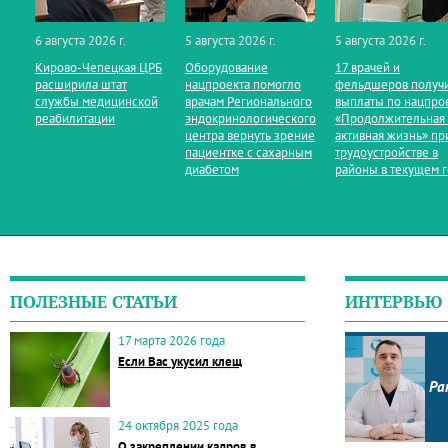
6 августа 2026 г.
5 августа 2026 г.
5 августа 2026 г.
Кирово‑Чепецкая ЦРБ
Оборудование
17 врачей и
расширила штат
нацпроекта помогло
фельдшеров получ
службы медицинской
врачам Регионального
выплаты по нацпро
реабилитации
эндокринологического
«Продолжительная
центра вернуть зрение
активная жизнь» пр
пациентке с сахарным
трудоустройстве в
диабетом
районы в текущем 
ПОЛЕЗНЫЕ СТАТЬИ
ИНТЕРВЬЮ
17 марта 2026 года
Если Вас укусил клещ
Ра
24 октября 2025 года
О закреплении кадров в