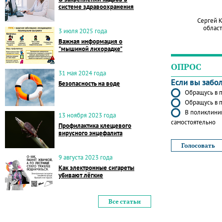
системе здравоохранения
Сергей 
област
3 июля 2025 года
Важная информация о
"мышиной лихорадке"
ОПРОС
31 мая 2024 года
Если вы забо
Безопасность на воде
Обращусь в п
Обращусь в п
В поликлиник
13 ноября 2023 года
самостоятельно
Профилактика клещевого
вирусного энцефалита
9 августа 2023 года
Как электронные сигареты
убивают лёгкие
Все статьи