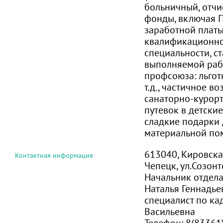
больничный, отчи
фонды, включая 
заработной платы
квалификационно
специальности, с
выполняемой раб
профсоюза: льгот
т.д., частичное в
санаторно-курорт
путевок в детские
сладкие подарки 
материальной пом
613040, Кировская
Контактная информация
Чепецк, ул.Созонт
Начальник отдел
Наталья Геннадье
специалист по ка
Васильевна
Телефон:
8(83361