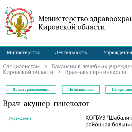
Министерство здравоохра
Кировской области
Министерство
Деятельность
Учреждени
Специалистам
>
Вакансии в лечебных учрежде
Кировской области
> Врач-акушер-гинеколог
По дате размещения
По должности
По органи
Врач-акушер-гинеколог
КОГБУЗ "Шабалин
Учреждение
районная больни