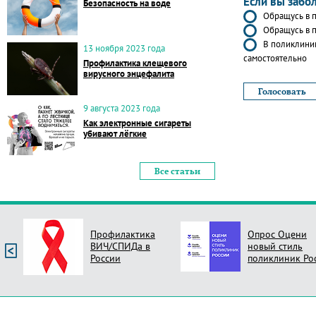
Если вы забо
Безопасность на воде
Обращусь в п
Обращусь в п
В поликлиник
13 ноября 2023 года
самостоятельно
Профилактика клещевого
вирусного энцефалита
9 августа 2023 года
Как электронные сигареты
убивают лёгкие
Все статьи
Профилактика
Опрос Оцени
ВИЧ/СПИДа в
новый стиль
России
поликлиник Ро