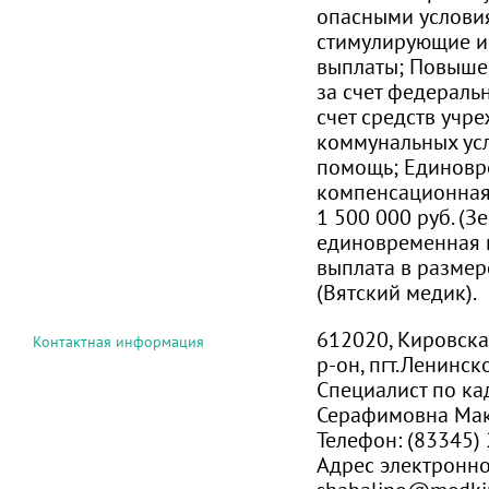
опасными условия
стимулирующие и
выплаты; Повыше
за счет федераль
счет средств учр
коммунальных усл
помощь; Единовр
компенсационная
1 500 000 руб. (З
единовременная 
выплата в размер
(Вятский медик).
612020, Кировска
Контактная информация
р-он, пгт.Ленинско
Специалист по ка
Серафимовна Ма
Телефон:
(83345)
Адрес электронн