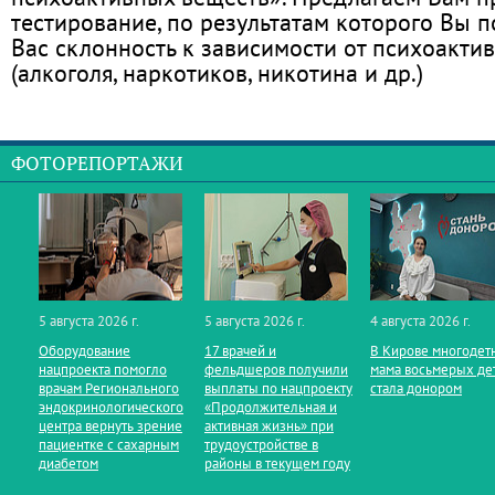
тестирование, по результатам которого Вы по
Вас склонность к зависимости от психоакти
(алкоголя, наркотиков, никотина и др.)
ФОТОРЕПОРТАЖИ
5 августа 2026 г.
5 августа 2026 г.
4 августа 2026 г.
Оборудование
17 врачей и
В Кирове многодет
нацпроекта помогло
фельдшеров получили
мама восьмерых де
врачам Регионального
выплаты по нацпроекту
стала донором
эндокринологического
«Продолжительная и
центра вернуть зрение
активная жизнь» при
пациентке с сахарным
трудоустройстве в
диабетом
районы в текущем году