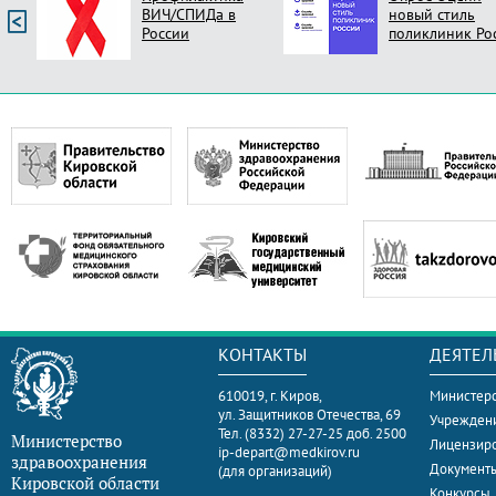
ВИЧ/СПИДа в
новый стиль
России
поликлиник Ро
КОНТАКТЫ
ДЕЯТЕЛ
610019, г. Киров,
Министерс
ул. Защитников Отечества, 69
Учрежден
Тел. (8332) 27-27-25 доб. 2500
Министерство
Лицензир
ip-depart@medkirov.ru
здравоохранения
Документ
(для организаций)
Кировской области
Конкурсы