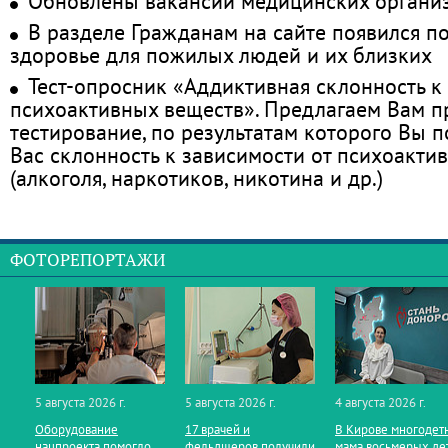
Обновлены вакансии медицинских органи
В разделе Гражданам на сайте появился п
здоровье для пожилых людей и их близких
Тест-опросник «Аддиктивная склонность к
психоактивных веществ». Предлагаем Вам 
тестирование, по результатам которого Вы по
Вас склонность к зависимости от психоакти
(алкоголя, наркотиков, никотина и др.)
ФОТОРЕПОРТАЖИ
5 августа 2026 г.
5 августа 2026 г.
4 августа 2026 г.
Оборудование
17 врачей и
В Кирове многодет
нацпроекта помогло
фельдшеров получили
мама восьмерых де