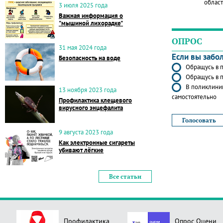
област
3 июля 2025 года
Важная информация о
"мышиной лихорадке"
ОПРОС
31 мая 2024 года
Если вы забо
Безопасность на воде
Обращусь в п
Обращусь в п
В поликлиник
13 ноября 2023 года
самостоятельно
Профилактика клещевого
вирусного энцефалита
9 августа 2023 года
Как электронные сигареты
убивают лёгкие
Все статьи
Профилактика
Опрос Оцени