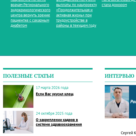
врачам Регионального
выплаты по нацпроекту
стала донором
эндокринологического
«Продолжительная и
центра вернуть зрение
активная жизнь» при
пациентке с сахарным
трудоустройстве в
диабетом
районы в текущем году
ПОЛЕЗНЫЕ СТАТЬИ
ИНТЕРВЬЮ
17 марта 2026 года
Если Вас укусил клещ
Ра
24 октября 2025 года
О закреплении кадров в
системе здравоохранения
Сергей 