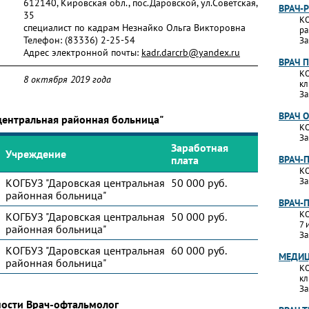
612140, Кировская обл., пос.Даровской, ул.Советская,
ВРАЧ-
35
КО
специалист по кадрам Незнайко Ольга Викторовна
ра
Телефон:
(83336) 2-25-54
За
Адрес электронной почты:
kadr.darcrb@yandex.ru
ВРАЧ 
КО
8 октября 2019 года
кл
За
ВРАЧ 
центральная районная больница"
КО
За
Заработная
Учреждение
плата
ВРАЧ-
КО
За
КОГБУЗ "Даровская центральная
50 000 руб.
районная больница"
ВРАЧ-
КО
КОГБУЗ "Даровская центральная
50 000 руб.
7 
районная больница"
За
КОГБУЗ "Даровская центральная
60 000 руб.
МЕДИЦ
районная больница"
КО
кл
За
ности Врач-офтальмолог