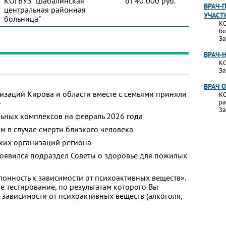
КОГБУЗ "Шабалинская
от 40 000 руб.
ВРАЧ-
центральная районная
УЧАСТ
больница"
КО
бо
За
ВРАЧ-
КО
За
ВРАЧ 
изаций Кирова и области вместе с семьями приняли
КО
»
ра
За
ьных комплексов на февраль 2026 года
м в случае смерти близкого человека
ких организаций региона
появился подраздел Советы о здоровье для пожилых
лонность к зависимости от психоактивных веществ».
 тестирование, по результатам которого Вы
 к зависимости от психоактивных веществ (алкоголя,