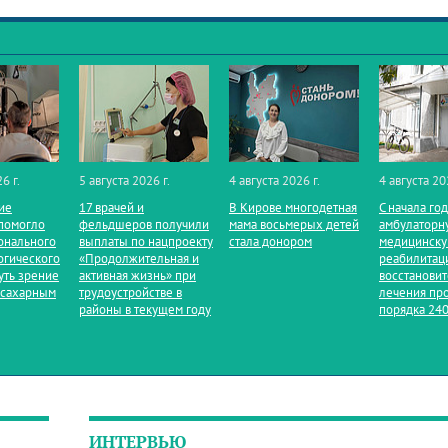
6 г.
5 августа 2026 г.
4 августа 2026 г.
4 августа 20
ие
17 врачей и
В Кирове многодетная
С начала го
помогло
фельдшеров получили
мама восьмерых детей
амбулаторн
онального
выплаты по нацпроекту
стала донором
медицинск
огического
«Продолжительная и
реабилитац
уть зрение
активная жизнь» при
восстанови
 сахарным
трудоустройстве в
лечения пр
районы в текущем году
порядка 240
ИНТЕРВЬЮ