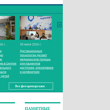
26 г.
30 июля 2026 г.
да
Дистанционные
ую
технологии делают
ую
медицинскую помощь
ию в Центре
для пациентов
тельного
доступнее, оперативнее
ошли
и комфортнее
 детей
Все фоторепортажи
ПАМЯТНЫЕ