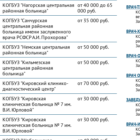
КОГБУЗ "Нагорская центральная
от 40 000 до 65
ВРАЧ-
районная больница"
000 руб.
КО
ве
КОГБУЗ "Санчурская
от 35 000 руб.
За
центральная районная
больница имени заслуженного
ВРАЧ-
КО
врача РСФСР А.И. Прохорова"
ра
За
КОГБУЗ "Немская центральная
от 50 000 руб.
районная больница"
ВРАЧ-
КО
КОГБУЗ "Кильмезская
от 50 000 руб.
За
центральная районная
больница"
ВРАЧ 
КО
КОГБУЗ "Кировский клинико-
от 70 000 руб.
бо
диагностический центр"
За
КОГБУЗ "Кировская
от 30 000 руб.
ЗАВЕД
клиническая больница № 7 им.
КО
В.И. Юрловой"
ра
За
КОГБУЗ "Кировская
от 30 000 руб.
ВРАЧ-
клиническая больница № 7 им.
КО
В.И. Юрловой"
За