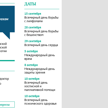
ДАТЫ
15 сентября
Всемирный день борьбы
раком
с лимфомами
28 сентября
Всемирный день борьбы
с бешенством
29 сентября
вской
Всемирный день сердца
нской
логии
5 октября
Международный день
врача
8 октября
Международный день
защиты зрения
 доктор
10 октября
Всемирный день
о
хосписной и
паллиативной помощи
10 октября
Всемирный день
психического здоровья
опросы