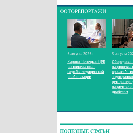
ФОТОРЕПОРТАЖИ
6 августа 2026 г.
5 августа 202
Кирово‑Чепецкая ЦРБ
Оборудован
расширила штат
нацпроекта 
службы медицинской
врачам Реги
реабилитации
эндокринол
центра верн
пациентке с
диабетом
ПОЛЕЗНЫЕ СТАТЬИ