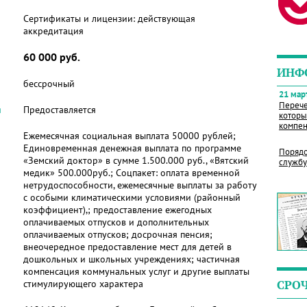
Сертификаты и лицензии:
действующая
аккредитация
60 000 руб.
ИНФ
бессрочный
21 март
Перече
я
Предоставляется
которы
компен
Ежемесячная социальная выплата 50000 рублей;
Единовременная денежная выплата по программе
Порядо
«Земский доктор» в сумме 1.500.000 руб., «Вятский
службу
медик» 500.000руб.; Соцпакет: оплата временной
нетрудоспособности, ежемесячные выплаты за работу
с особыми климатическими условиями (районный
коэффициент),; предоставление ежегодных
оплачиваемых отпусков и дополнительных
оплачиваемых отпусков; досрочная пенсия;
внеочередное предоставление мест для детей в
дошкольных и школьных учреждениях; частичная
компенсация коммунальных услуг и другие выплаты
стимулирующего характера
СРО