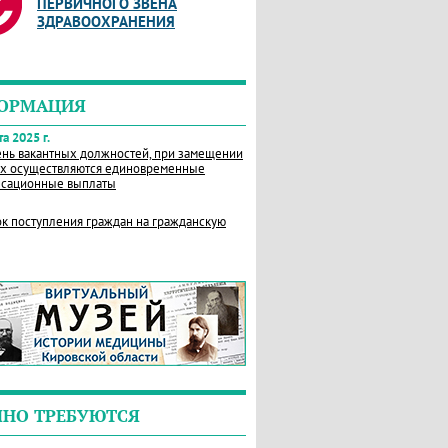
ПЕРВИЧНОГО ЗВЕНА
ЗДРАВООХРАНЕНИЯ
ОРМАЦИЯ
а 2025 г.
нь вакантных должностей, при замещении
х осуществляются единовременные
сационные выплаты
к поступления граждан на гражданскую
ЧНО ТРЕБУЮТСЯ