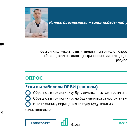
Ранняя диагностика – залог победы над 
в
ния
Сергей Кисличко, главный внештатный онколог Киро
области, врач-онколог Центра онкологии и медици
радио
ОПРОС
Если вы заболели ОРВИ (гриппом):
Обращусь в поликлинику. Буду лечиться так, как прописал
Обращусь в поликлинику, но буду лечиться самостоятельн
В поликлинику обращаться не буду. Буду лечиться
самостоятельно
го
Все 
Итоги