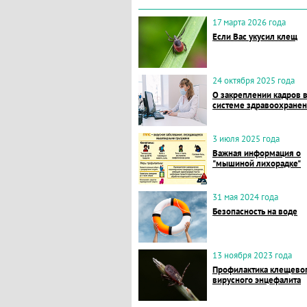
17 марта 2026 года
Если Вас укусил клещ
24 октября 2025 года
О закреплении кадров 
системе здравоохране
3 июля 2025 года
Важная информация о
"мышиной лихорадке"
31 мая 2024 года
Безопасность на воде
13 ноября 2023 года
Профилактика клещево
вирусного энцефалита