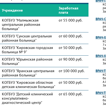
ВРАЧ-
КО
Заработная
ра
Учреждение
За
плата
ВРАЧ-
КОГБУЗ "Малмыжская
от 55 000 руб.
КО
центральная районная
ра
больница"
За
КОГБУЗ "Сунская центральная
от 60 000 руб.
ВРАЧ-
районная больница"
КО
7 
КОГБУЗ "Кировская городская
от 50 000 руб.
За
больница № 9"
ВРАЧ-
КОГБУЗ "Юрьянская районная
от 90 000 руб.
КО
больница"
За
КОГБУЗ "Яранская центральная
от 100 000 руб.
ВРАЧ-
районная больница"
КО
бо
А.
КОГБУЗ "Кировская областная
от 50 000 руб.
За
детская клиническая больница"
ВРАЧ-
КОГБУЗ "Детский клинический
от 65 000 руб.
КО
консультативно-
бо
диагностический центр"
За