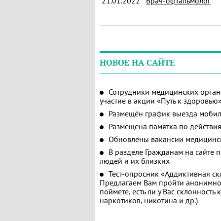
21.01.2022
Врач-офтальмолог
НОВОЕ НА САЙТЕ
Сотрудники медицинских орган
участие в акции «Путь к здоровью
Размещён график выезда мобил
Размещена памятка по действия
Обновлены вакансии медицинс
В разделе Гражданам на сайте 
людей и их близких
Тест-опросник «Аддиктивная ск
Предлагаем Вам пройти анонимное
поймете, есть ли у Вас склонность
наркотиков, никотина и др.)