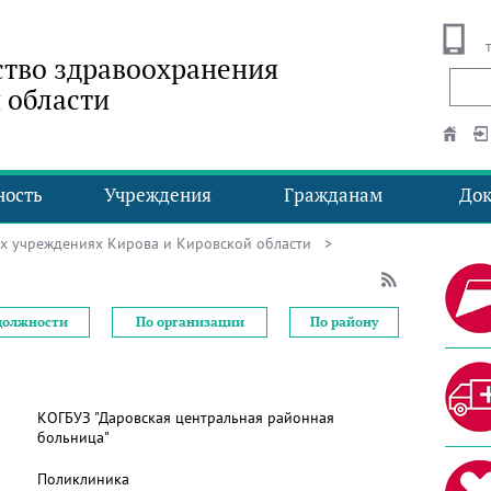
тво здравоохранения
 области
ность
Учреждения
Гражданам
До
ых учреждениях Кирова и Кировской области
>
должности
По организации
По району
КОГБУЗ "Даровская центральная районная
больница"
Поликлиника