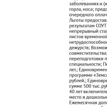
заболеваниях и (и
горла, носа; пре
очередного оплач
Льготы предоста
результатам СОУТ
непрерывный ста
листов временно
нетрудоспособно
дежурств; Возмож
совместительства
переподготовки 
специальности; П
лет.; Единовреме
программе «Земск
рублей.; Единовр
сумме 500 тыс. ру
40 лет включител
место в дошкольн
Ежемесячная доп