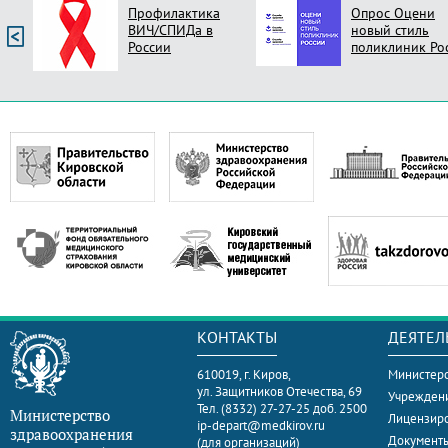
Профилактика
Опрос Оцени
ВИЧ/СПИДа в
новый стиль
России
поликлиник Ро
КОНТАКТЫ
ДЕЯТЕЛ
610019, г. Киров,
Министерс
ул. Защитников Отечества, 69
Учрежден
Тел. (8332) 27-27-25 доб. 2500
Министерство
Лицензир
ip-depart@medkirov.ru
здравоохранения
Документ
(для организаций)