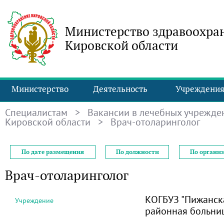
Министерство здравоохра
Кировской области
Министерство
Деятельность
Учреждени
Специалистам
>
Вакансии в лечебных учрежде
Кировской области
> Врач-отоларинголог
По дате размещения
По должности
По органи
Врач-отоларинголог
КОГБУЗ "Пижанск
Учреждение
районная больни