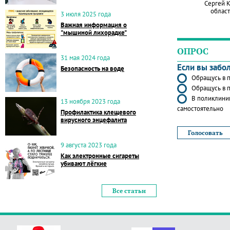
Сергей 
област
3 июля 2025 года
Важная информация о
"мышиной лихорадке"
ОПРОС
31 мая 2024 года
Если вы забо
Безопасность на воде
Обращусь в п
Обращусь в п
В поликлиник
13 ноября 2023 года
самостоятельно
Профилактика клещевого
вирусного энцефалита
9 августа 2023 года
Как электронные сигареты
убивают лёгкие
Все статьи