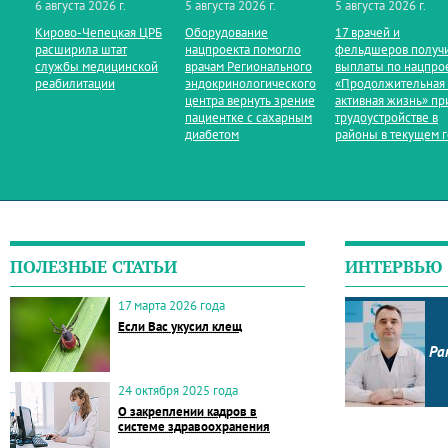
6 августа 2026 г.
5 августа 2026 г.
5 августа 2026 г.
Кирово‑Чепецкая ЦРБ
Оборудование
17 врачей и
расширила штат
нацпроекта помогло
фельдшеров получ
службы медицинской
врачам Регионального
выплаты по нацпро
реабилитации
эндокринологического
«Продолжительная
центра вернуть зрение
активная жизнь» пр
пациентке с сахарным
трудоустройстве в
диабетом
районы в текущем 
ПОЛЕЗНЫЕ СТАТЬИ
ИНТЕРВЬЮ
17 марта 2026 года
Если Вас укусил клещ
Ра
24 октября 2025 года
О закреплении кадров в
системе здравоохранения