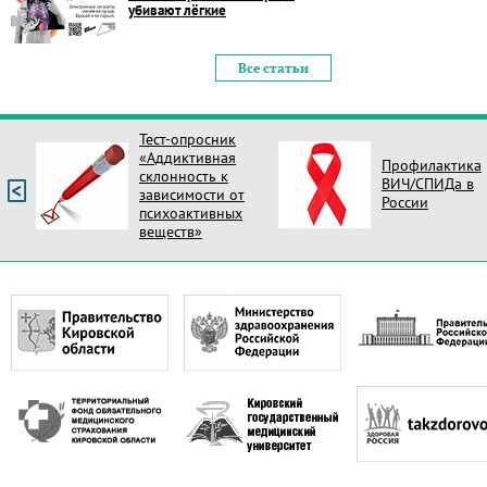
убивают лёгкие
Все статьи
Тест-опросник
«Аддиктивная
Профилактика
склонность к
ВИЧ/СПИДа в
зависимости от
России
психоактивных
веществ»