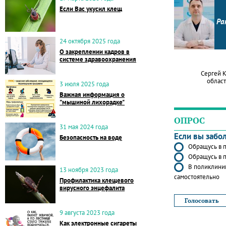
Если Вас укусил клещ
Ра
24 октября 2025 года
О закреплении кадров в
системе здравоохранения
Сергей 
област
3 июля 2025 года
Важная информация о
"мышиной лихорадке"
ОПРОС
31 мая 2024 года
Если вы забо
Безопасность на воде
Обращусь в п
Обращусь в п
В поликлиник
13 ноября 2023 года
самостоятельно
Профилактика клещевого
вирусного энцефалита
9 августа 2023 года
Как электронные сигареты