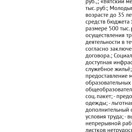
руб.,; «Вятский м
тыс. руб:; Молод
возрасте до 35 ле
средств бюджета 
размере 500 тыс. 
осуществления т
деятельности в те
согласно заключе
договора.; Социал
доступная инфраст
служебное жильё;
предоставление 
образовательных
общеобразователь
соц. пакет; - пред
одежды; - льготная
дополнительный о
условия труда; - 
непрерывной рабо
листков нетрудосп