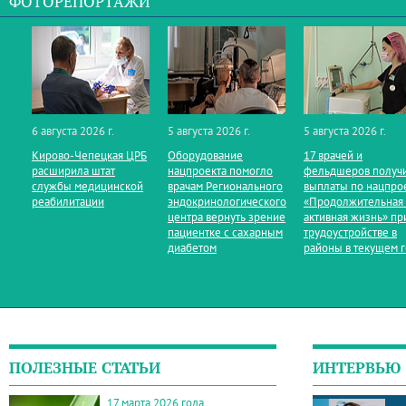
ФОТОРЕПОРТАЖИ
6 августа 2026 г.
5 августа 2026 г.
5 августа 2026 г.
Кирово‑Чепецкая ЦРБ
Оборудование
17 врачей и
расширила штат
нацпроекта помогло
фельдшеров получ
службы медицинской
врачам Регионального
выплаты по нацпро
реабилитации
эндокринологического
«Продолжительная
центра вернуть зрение
активная жизнь» пр
пациентке с сахарным
трудоустройстве в
диабетом
районы в текущем 
ПОЛЕЗНЫЕ СТАТЬИ
ИНТЕРВЬЮ
17 марта 2026 года