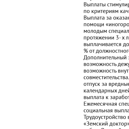
Выплаты стимули
по критериям кач
Выплата за оказ
помощи «иногоро
молодым специал
протяжении 3- х 
выплачивается до
% от должностног
Дополнительный з
возможность дежу
возможность вну
совместительства
отпуск за вредны
календарных дней
выплата к заработ
Ежемесячная спе
социальная выпла
Трудоустройство 
«Земский доктор» 