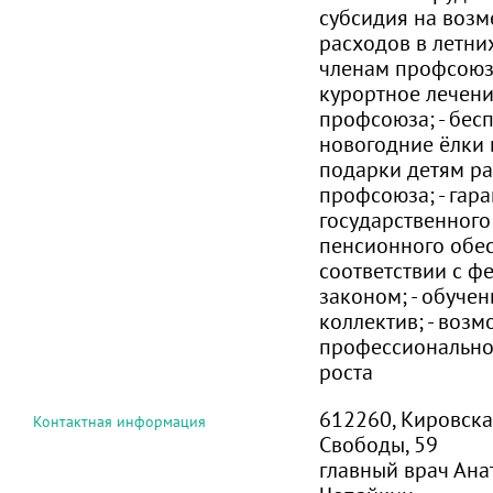
субсидия на возм
расходов в летних
членам профсоюза
курортное лечени
профсоюза; - бес
новогодние ёлки 
подарки детям р
профсоюза; - гар
государственного
пенсионного обе
соответствии с 
законом; - обучен
коллектив; - возм
профессионально
роста
612260, Кировская 
Контактная информация
Свободы, 59
главный врач Ан