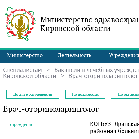
Министерство здравоохра
Кировской области
Министерство
Деятельность
Учреждени
Специалистам
>
Вакансии в лечебных учрежде
Кировской области
> Врач-оториноларинголог
По дате размещения
По должности
По органи
Врач-оториноларинголог
КОГБУЗ "Яранска
Учреждение
районная больни