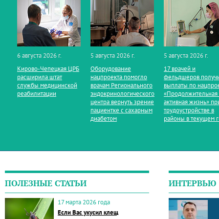
6 августа 2026 г.
5 августа 2026 г.
5 августа 2026 г.
Кирово‑Чепецкая ЦРБ
Оборудование
17 врачей и
расширила штат
нацпроекта помогло
фельдшеров получ
службы медицинской
врачам Регионального
выплаты по нацпро
реабилитации
эндокринологического
«Продолжительная
центра вернуть зрение
активная жизнь» пр
пациентке с сахарным
трудоустройстве в
диабетом
районы в текущем 
ПОЛЕЗНЫЕ СТАТЬИ
ИНТЕРВЬЮ
17 марта 2026 года
Если Вас укусил клещ