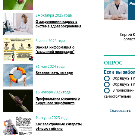
Ра
24 октября 2025 года
О закреплении кадров в
системе здравоохранения
Сергей 
област
3 июля 2025 года
Важная информация о
"мышиной лихорадке"
ОПРОС
31 мая 2024 года
Если вы забо
Безопасность на воде
Обращусь в п
Обращусь в п
В поликлиник
13 ноября 2023 года
самостоятельно
Профилактика клещевого
вирусного энцефалита
9 августа 2023 года
Как электронные сигареты
убивают лёгкие