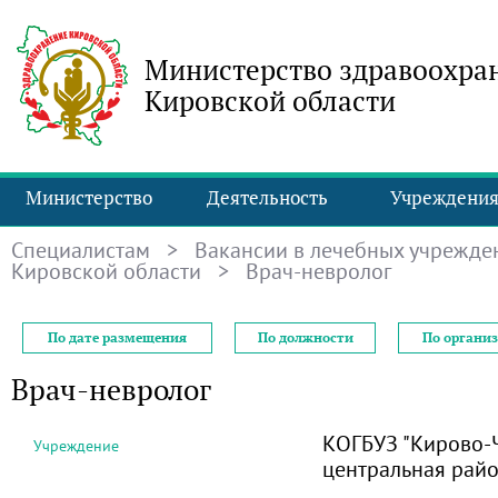
Министерство здравоохра
Кировской области
Министерство
Деятельность
Учреждени
Специалистам
>
Вакансии в лечебных учрежде
Кировской области
> Врач-невролог
По дате размещения
По должности
По органи
Врач-невролог
КОГБУЗ "Кирово-
Учреждение
центральная рай