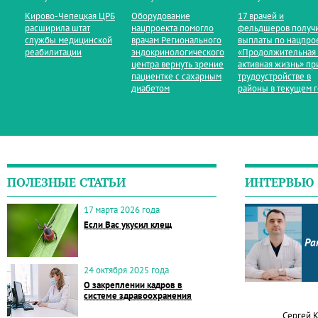
Кирово‑Чепецкая ЦРБ
Оборудование
17 врачей и
расширила штат
нацпроекта помогло
фельдшеров получ
службы медицинской
врачам Регионального
выплаты по нацпро
реабилитации
эндокринологического
«Продолжительная
центра вернуть зрение
активная жизнь» пр
пациентке с сахарным
трудоустройстве в
диабетом
районы в текущем 
ПОЛЕЗНЫЕ СТАТЬИ
ИНТЕРВЬЮ
17 марта 2026 года
Если Вас укусил клещ
Ра
24 октября 2025 года
О закреплении кадров в
системе здравоохранения
Сергей 