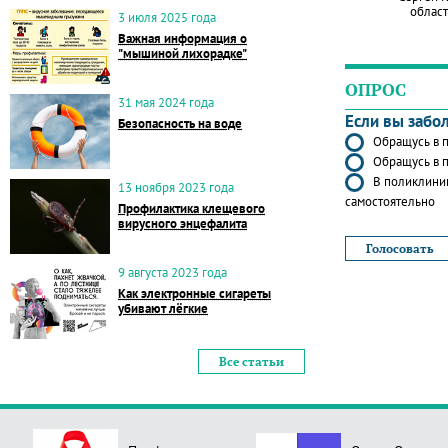
област
3 июля 2025 года
Важная информация о
"мышиной лихорадке"
ОПРОС
31 мая 2024 года
Если вы забо
Безопасность на воде
Обращусь в п
Обращусь в п
В поликлиник
13 ноября 2023 года
самостоятельно
Профилактика клещевого
вирусного энцефалита
9 августа 2023 года
Как электронные сигареты
убивают лёгкие
Все статьи