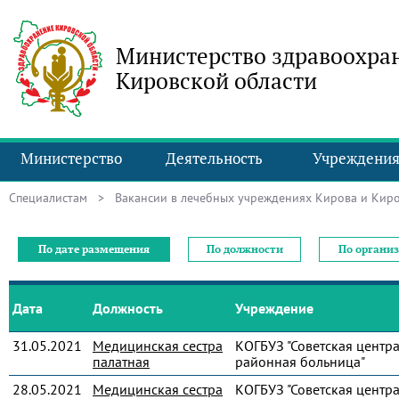
Министерство здравоохра
Кировской области
Министерство
Деятельность
Учреждени
Специалистам
> Вакансии в лечебных учреждениях Кирова и Киро
По дате размещения
По должности
По органи
Дата
Должность
Учреждение
31.05.2021
Медицинская сестра
КОГБУЗ "Советская центр
палатная
районная больница"
28.05.2021
Медицинская сестра
КОГБУЗ "Советская центр