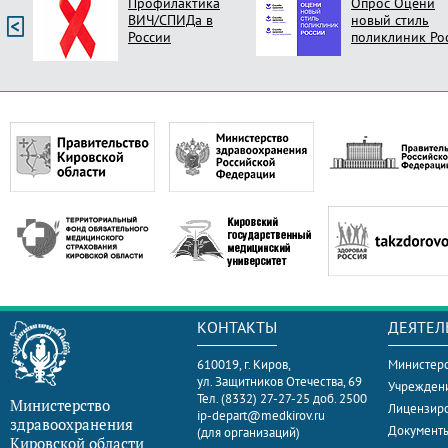
Профилактика
Опрос Оцени
ВИЧ/СПИДа в
новый стиль
России
поликлиник Ро
КОНТАКТЫ
ДЕЯТЕЛ
610019, г. Киров,
Министерс
ул. Защитников Отечества, 69
Учрежден
Тел. (8332) 27-27-25 доб. 2500
Министерство
Лицензир
ip-depart@medkirov.ru
здравоохранения
Документ
(для организаций)
Кировской области