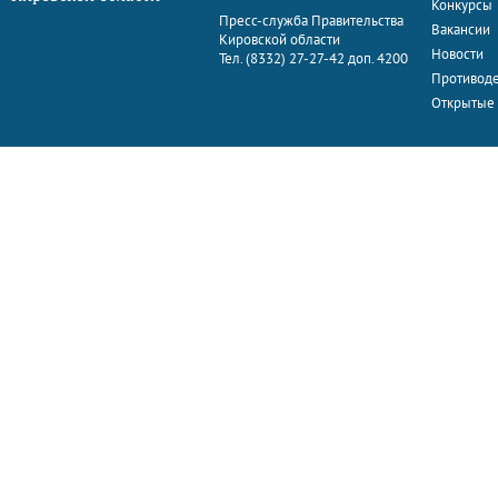
Конкурсы
Пресс-служба Правительства
Вакансии
Кировской области
Новости
Тел. (8332) 27-27-42 доп. 4200
Противоде
Открытые