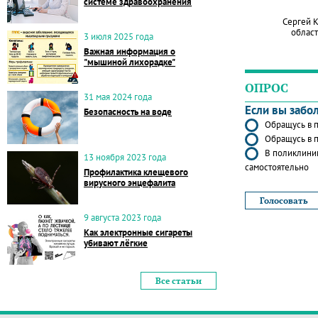
системе здравоохранения
Сергей 
област
3 июля 2025 года
Важная информация о
"мышиной лихорадке"
ОПРОС
31 мая 2024 года
Если вы забо
Безопасность на воде
Обращусь в п
Обращусь в п
В поликлиник
13 ноября 2023 года
самостоятельно
Профилактика клещевого
вирусного энцефалита
9 августа 2023 года
Как электронные сигареты
убивают лёгкие
Все статьи