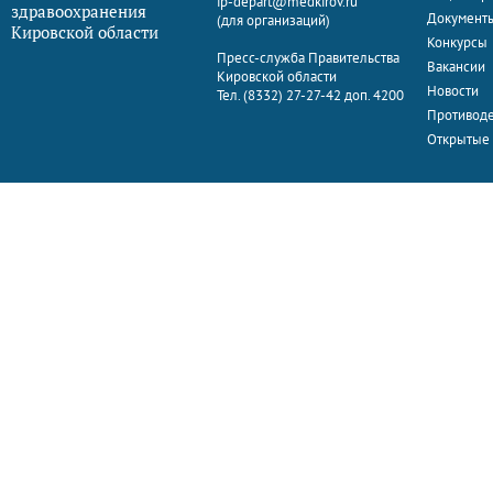
ip-depart@medkirov.ru
здравоохранения
Документ
(для организаций)
Кировской области
Конкурсы
Пресс-служба Правительства
Вакансии
Кировской области
Новости
Тел. (8332) 27-27-42 доп. 4200
Противоде
Открытые