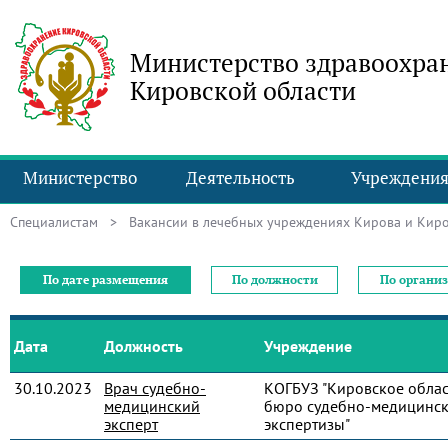
Министерство здравоохра
Кировской области
Министерство
Деятельность
Учреждени
Специалистам
> Вакансии в лечебных учреждениях Кирова и Киро
По дате размещения
По должности
По органи
Дата
Должность
Учреждение
30.10.2023
Врач судебно-
КОГБУЗ "Кировское обла
медицинский
бюро судебно-медицинс
эксперт
экспертизы"