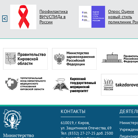
Профилактика
Опрос Оцени
ВИЧ/СПИДа в
новый стиль
России
поликлиник Ро
КОНТАКТЫ
ДЕЯТЕЛ
610019, г. Киров,
Министерс
ул. Защитников Отечества, 69
Учрежден
Тел. (8332) 27-27-25 доб. 2500
Министерство
Лицензир