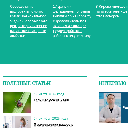
Оборудование
17 врачей и
В Кирове многодет
нацпроекта помогло
фельдшеров получили
мама восьмерых де
врачам Регионального
выплаты по нацпроекту
стала донором
эндокринологического
«Продолжительная и
центра вернуть зрение
активная жизнь» при
пациентке с сахарным
трудоустройстве в
диабетом
районы в текущем году
ПОЛЕЗНЫЕ СТАТЬИ
ИНТЕРВЬЮ
17 марта 2026 года
Если Вас укусил клещ
Ра
24 октября 2025 года
О закреплении кадров в