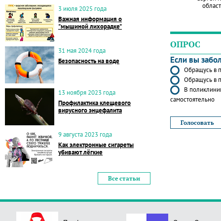
област
3 июля 2025 года
Важная информация о
"мышиной лихорадке"
ОПРОС
31 мая 2024 года
Если вы забо
Безопасность на воде
Обращусь в п
Обращусь в п
В поликлиник
13 ноября 2023 года
самостоятельно
Профилактика клещевого
вирусного энцефалита
9 августа 2023 года
Как электронные сигареты
убивают лёгкие
Все статьи