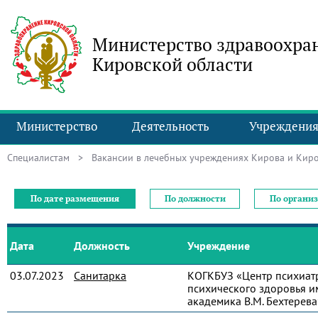
Министерство здравоохра
Кировской области
Министерство
Деятельность
Учреждени
Специалистам
> Вакансии в лечебных учреждениях Кирова и Киро
По дате размещения
По должности
По органи
Дата
Должность
Учреждение
03.07.2023
Санитарка
КОГКБУЗ «Центр психиат
психического здоровья и
академика В.М. Бехтерева