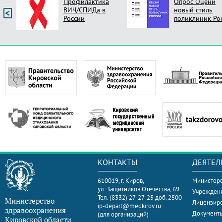
Профилактика
Опрос Оцени
ВИЧ/СПИДа в
новый стиль
России
поликлиник Ро
КОНТАКТЫ
ДЕЯТЕЛ
610019, г. Киров,
Министерс
ул. Защитников Отечества, 69
Учрежден
Тел. (8332) 27-27-25 доб. 2500
Министерство
Лицензир
ip-depart@medkirov.ru
здравоохранения
Документ
(для организаций)
Кировской области