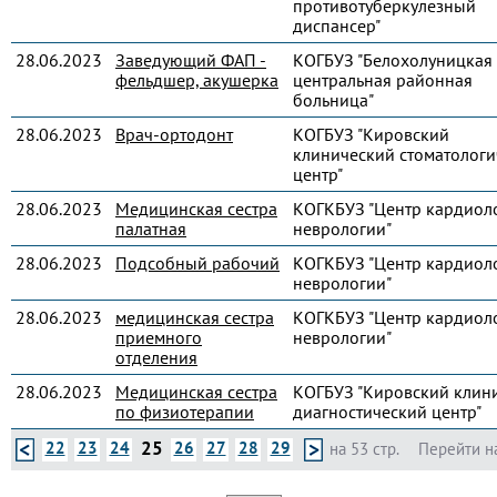
противотуберкулезный
диспансер"
28.06.2023
Заведующий ФАП -
КОГБУЗ "Белохолуницкая
фельдшер, акушерка
центральная районная
больница"
28.06.2023
Врач-ортодонт
КОГБУЗ "Кировский
клинический стоматологи
центр"
28.06.2023
Медицинская сестра
КОГКБУЗ "Центр кардиол
палатная
неврологии"
28.06.2023
Подсобный рабочий
КОГКБУЗ "Центр кардиол
неврологии"
28.06.2023
медицинская сестра
КОГКБУЗ "Центр кардиол
приемного
неврологии"
отделения
28.06.2023
Медицинская сестра
КОГБУЗ "Кировский клин
по физиотерапии
диагностический центр"
25
22
23
24
26
27
28
29
на 53 стр.
Перейти н