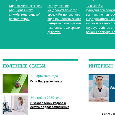
Кирово‑Чепецкая ЦРБ
Оборудование
17 врачей и
расширила штат
нацпроекта помогло
фельдшеров получ
службы медицинской
врачам Регионального
выплаты по нацпро
реабилитации
эндокринологического
«Продолжительная
центра вернуть зрение
активная жизнь» пр
пациентке с сахарным
трудоустройстве в
диабетом
районы в текущем 
ПОЛЕЗНЫЕ СТАТЬИ
ИНТЕРВЬЮ
17 марта 2026 года
Если Вас укусил клещ
Ра
24 октября 2025 года
О закреплении кадров в
системе здравоохранения
Сергей 