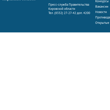
Конкурсы
Пресс-служба Правительства
Вакансии
Кировской области
Новости
Тел. (8332) 27-27-42 доп. 4200
Противоде
Открытые