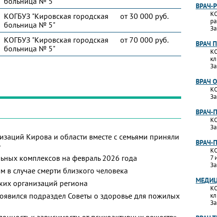
больница № 5"
ВРАЧ-
КО
КОГБУЗ "Кировская городская
от 30 000 руб.
ра
больница № 5"
За
КОГБУЗ "Кировская городская
от 70 000 руб.
ВРАЧ 
больница № 5"
КО
кл
За
ВРАЧ 
КО
За
ВРАЧ-
КО
За
изаций Кирова и области вместе с семьями приняли
ВРАЧ-
»
КО
ьных комплексов на февраль 2026 года
7 
За
м в случае смерти близкого человека
МЕДИЦ
ких организаций региона
КО
появился подраздел Советы о здоровье для пожилых
кл
За