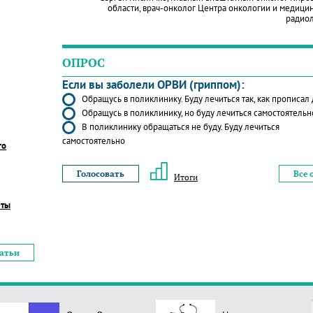
области, врач-онколог Центра онкологии и медици
радио
ОПРОС
Если вы заболели ОРВИ (гриппом):
Обращусь в поликлинику. Буду лечиться так, как прописал
Обращусь в поликлинику, но буду лечиться самостоятельн
В поликлинику обращаться не буду. Буду лечиться
самостоятельно
го
Все 
Итоги
еты
татьи