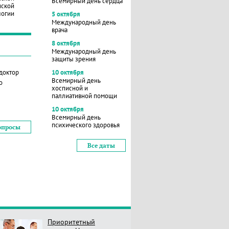
Всемирный день сердца
нской
логии
5 октября
Международный день
врача
8 октября
Международный день
защиты зрения
 доктор
10 октября
Всемирный день
о
хосписной и
паллиативной помощи
10 октября
Всемирный день
психического здоровья
опросы
Все даты
Приоритетный