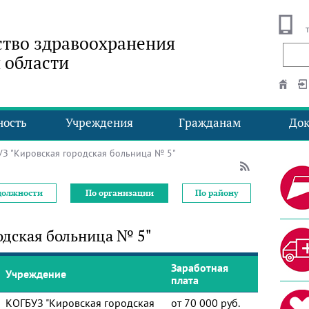
тво здравоохранения
 области
ность
Учреждения
Гражданам
До
 "Кировская городская больница № 5"
должности
По организации
По району
одская больница № 5"
Заработная
Учреждение
плата
КОГБУЗ "Кировская городская
от 70 000 руб.