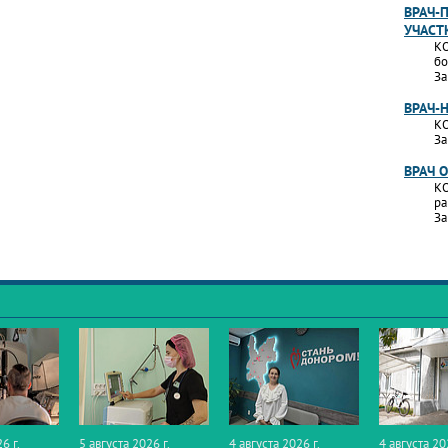
ВРАЧ-
УЧАСТ
КО
бо
За
ВРАЧ-
КО
За
ВРАЧ 
КО
ра
За
6 г.
5 августа 2026 г.
4 августа 2026 г.
4 августа 20