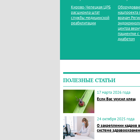
Кирово‑Чепецкая ЦРБ
Оборудован
расширила штат
нацпроекта 
службы медицинской
врачам Реги
реабилитации
эндокринол
центра верн
пациентке с
диабетом
ПОЛЕЗНЫЕ СТАТЬИ
17 марта 2026 года
Если Вас укусил клещ
24 октября 2025 года
О закреплении кадров 
системе здравоохране