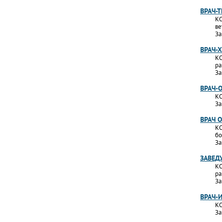
ВРАЧ-
КО
ве
За
ВРАЧ-
КО
ра
За
ВРАЧ-
КО
За
ВРАЧ 
КО
бо
За
ЗАВЕД
КО
ра
За
ВРАЧ-
КО
За