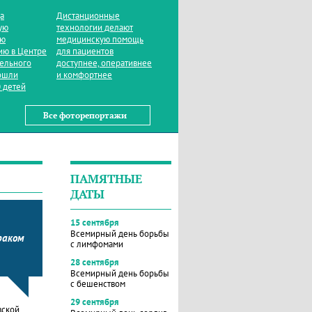
да
Дистанционные
ую
технологии делают
ую
медицинскую помощь
ию в Центре
для пациентов
тельного
доступнее, оперативнее
ошли
и комфортнее
 детей
Все фоторепортажи
ПАМЯТНЫЕ
ДАТЫ
15 сентября
Всемирный день борьбы
раком
с лимфомами
28 сентября
Всемирный день борьбы
с бешенством
29 сентября
вской