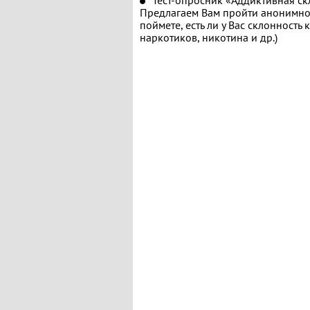
Тест-опросник «Аддиктивная ск
Предлагаем Вам пройти анонимное
поймете, есть ли у Вас склонность
наркотиков, никотина и др.)