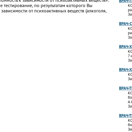
лонность к зависимости от психоактивных веществ».
ВРАЧ-
 тестирование, по результатам которого Вы
КО
ра
 к зависимости от психоактивных веществ (алкоголя,
За
ВРАЧ-
КО
ра
За
ВРАЧ-
КО
7 
За
ВРАЧ-
КО
За
ВРАЧ-
КО
бо
А.
За
ВРАЧ-
КО
бо
За