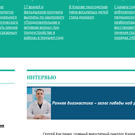
ие
17 врачей и
В Кирове многодетная
С начала го
помогло
фельдшеров получили
мама восьмерых детей
амбулаторн
онального
выплаты по нацпроекту
стала донором
медицинск
огического
«Продолжительная и
реабилитац
уть зрение
активная жизнь» при
восстанови
 сахарным
трудоустройстве в
лечения пр
районы в текущем году
порядка 240
ИНТЕРВЬЮ
Ранняя диагностика – залог победы над 
в
ния
Сергей Кисличко, главный внештатный онколог Киро