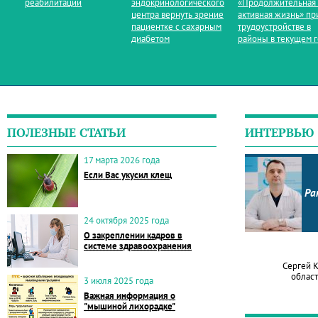
реабилитации
эндокринологического
«Продолжительная
центра вернуть зрение
активная жизнь» пр
пациентке с сахарным
трудоустройстве в
диабетом
районы в текущем 
ПОЛЕЗНЫЕ СТАТЬИ
ИНТЕРВЬЮ
17 марта 2026 года
Если Вас укусил клещ
Ра
24 октября 2025 года
О закреплении кадров в
системе здравоохранения
Сергей 
област
3 июля 2025 года
Важная информация о
"мышиной лихорадке"