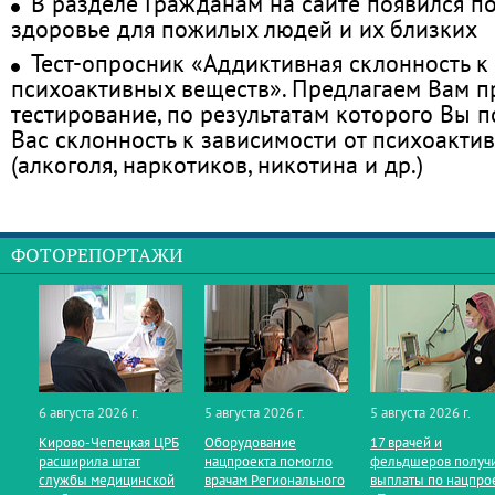
В разделе Гражданам на сайте появился п
здоровье для пожилых людей и их близких
Тест-опросник «Аддиктивная склонность к
психоактивных веществ». Предлагаем Вам 
тестирование, по результатам которого Вы по
Вас склонность к зависимости от психоакти
(алкоголя, наркотиков, никотина и др.)
ФОТОРЕПОРТАЖИ
6 августа 2026 г.
5 августа 2026 г.
5 августа 2026 г.
Кирово‑Чепецкая ЦРБ
Оборудование
17 врачей и
расширила штат
нацпроекта помогло
фельдшеров получ
службы медицинской
врачам Регионального
выплаты по нацпро