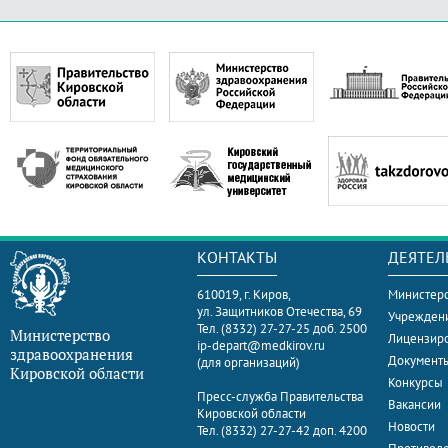
КОНТАКТЫ
ДЕЯТЕЛ
610019, г. Киров,
Министерс
ул. Защитников Отечества, 69
Учрежден
Тел. (8332) 27-27-25 доб. 2500
Министерство
Лицензир
ip-depart@medkirov.ru
здравоохранения
Документ
(для организаций)
Кировской области
Конкурсы
Пресс-служба Правительства
Вакансии
Кировской области
Новости
Тел. (8332) 27-27-42 доп. 4200