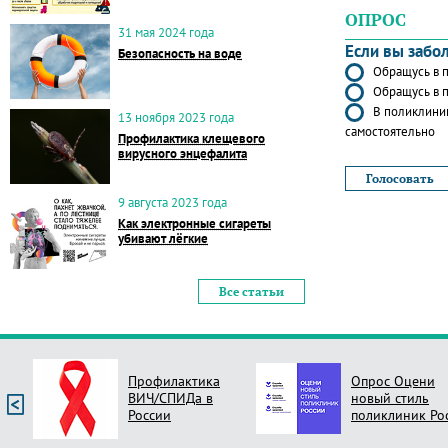
ОПРОС
31 мая 2024 года
Если вы забо
Безопасность на воде
Обращусь в п
Обращусь в п
В поликлиник
13 ноября 2023 года
самостоятельно
Профилактика клещевого
вирусного энцефалита
9 августа 2023 года
Как электронные сигареты
убивают лёгкие
Все статьи
Профилактика
Опрос Оцени
ВИЧ/СПИДа в
новый стиль
России
поликлиник Ро