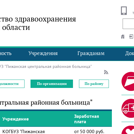
тво здравоохранения
 области
ность
Учреждения
Гражданам
До
 "Пижанская центральная районная больница"
должности
По организации
По району
тральная районная больница"
Заработная
Учреждение
плата
КОГБУЗ "Пижанская
от 50 000 руб.