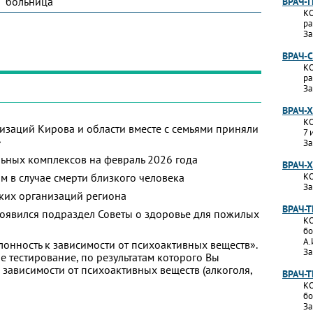
больница"
ВРАЧ-
КО
ра
За
ВРАЧ-
КО
ра
За
ВРАЧ-
КО
изаций Кирова и области вместе с семьями приняли
7 
»
За
ьных комплексов на февраль 2026 года
ВРАЧ-
м в случае смерти близкого человека
КО
За
ких организаций региона
ВРАЧ-
появился подраздел Советы о здоровье для пожилых
КО
бо
А.
лонность к зависимости от психоактивных веществ».
За
 тестирование, по результатам которого Вы
 к зависимости от психоактивных веществ (алкоголя,
ВРАЧ-
КО
бо
За