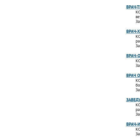
ВРАЧ-
КО
ве
За
ВРАЧ-
КО
ра
За
ВРАЧ-
КО
За
ВРАЧ 
КО
бо
За
ЗАВЕД
КО
ра
За
ВРАЧ-
КО
За