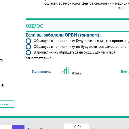
области, врач-онколог Центра онкологии и медици
радио
ОПРОС
Если вы заболели ОРВИ (гриппом):
Обращусь в поликлинику. Буду лечиться так, как прописал
Обращусь в поликлинику, но буду лечиться самостоятельн
В поликлинику обращаться не буду. Буду лечиться
самостоятельно
го
Все 
Итоги
еты
татьи