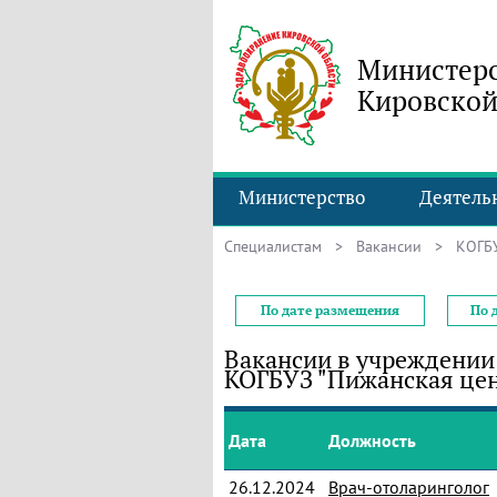
Министерс
Кировской
Министерство
Деятель
Специалистам
>
Вакансии
> КОГБУЗ
По дате размещения
По 
Вакансии в учреждении
КОГБУЗ "Пижанская цен
Дата
Должность
26.12.2024
Врач-отоларинголог