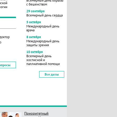
Всемирный день борьбы
нской
с бешенством
логии
29 сентября
Всемирный день сердца
5 октября
Международный день
врача
 доктор
8 октября
Международный день
о
защиты зрения
10 октября
Всемирный день
хосписной и
паллиативной помощи
опросы
Все даты
Приоритетный