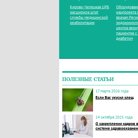
Кирово‑Чепецкая ЦРБ
Оборудован
расширила штат
нацпроекта 
службы медицинской
врачам Реги
реабилитации
эндокринол
центра верн
пациентке с
диабетом
ПОЛЕЗНЫЕ СТАТЬИ
17 марта 2026 года
Если Вас укусил клещ
24 октября 2025 года
О закреплении кадров 
системе здравоохране