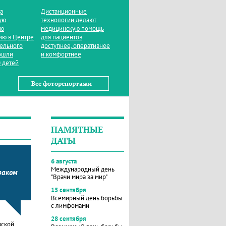
да
Дистанционные
ую
технологии делают
ую
медицинскую помощь
ию в Центре
для пациентов
тельного
доступнее, оперативнее
ошли
и комфортнее
 детей
Все фоторепортажи
ПАМЯТНЫЕ
ДАТЫ
6 августа
Международный день
раком
"Врачи мира за мир"
15 сентября
Всемирный день борьбы
с лимфомами
28 сентября
вской