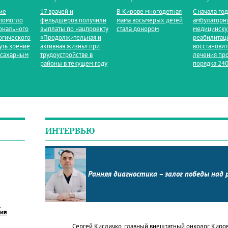
ие
17 врачей и
В Кирове многодетная
С начала го
помогло
фельдшеров получили
мама восьмерых детей
амбулаторн
онального
выплаты по нацпроекту
стала донором
медицинск
огического
«Продолжительная и
реабилитац
уть зрение
активная жизнь» при
восстанови
 сахарным
трудоустройстве в
лечения пр
районы в текущем году
порядка 240
ИНТЕРВЬЮ
Ранняя диагностика – залог победы над 
в
ния
Сергей Кисличко, главный внештатный онколог Киро