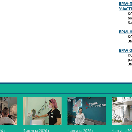
ВРАЧ-
УЧАСТ
КО
бо
За
ВРАЧ-
КО
За
ВРАЧ 
КО
ра
За
6 г.
5 августа 2026 г.
4 августа 2026 г.
4 августа 20