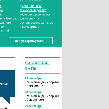
да
Дистанционные
ую
технологии делают
ую
медицинскую помощь
ию в Центре
для пациентов
тельного
доступнее, оперативнее
ошли
и комфортнее
 детей
Все фоторепортажи
ПАМЯТНЫЕ
ДАТЫ
15 сентября
Всемирный день борьбы
раком
с лимфомами
28 сентября
Всемирный день борьбы
с бешенством
29 сентября
вской