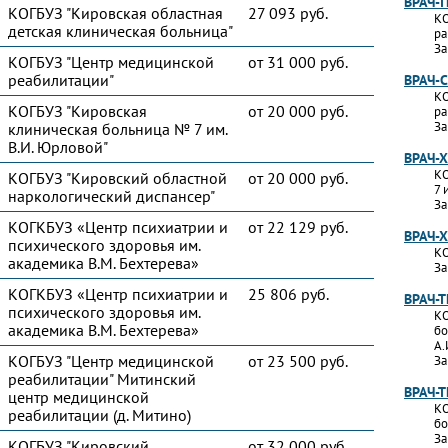
ВРАЧ-
КОГБУЗ "Кировская областная
27 093 руб.
КО
детская клиническая больница"
ра
За
КОГБУЗ "Центр медицинской
от 31 000 руб.
реабилитации"
ВРАЧ-
КО
КОГБУЗ "Кировская
от 20 000 руб.
ра
За
клиническая больница № 7 им.
В.И. Юрловой"
ВРАЧ-
КО
КОГБУЗ "Кировский областной
от 20 000 руб.
7 
наркологический диспансер"
За
КОГКБУЗ «Центр психиатрии и
от 22 129 руб.
ВРАЧ-
психического здоровья им.
КО
академика В.М. Бехтерева»
За
КОГКБУЗ «Центр психиатрии и
25 806 руб.
ВРАЧ-
психического здоровья им.
КО
академика В.М. Бехтерева»
бо
А.
КОГБУЗ "Центр медицинской
от 23 500 руб.
За
реабилитации" Митинский
ВРАЧ-
центр медицинской
КО
реабилитации (д. Митино)
бо
За
КОГБУЗ "Кировский
от 32 000 руб.