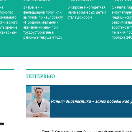
ие
17 врачей и
В Кирове многодетная
С начала го
помогло
фельдшеров получили
мама восьмерых детей
амбулаторн
онального
выплаты по нацпроекту
стала донором
медицинск
огического
«Продолжительная и
реабилитац
уть зрение
активная жизнь» при
восстанови
 сахарным
трудоустройстве в
лечения пр
районы в текущем году
порядка 240
ИНТЕРВЬЮ
Ранняя диагностика – залог победы над 
в
ния
Сергей Кисличко, главный внештатный онколог Киро