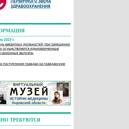
ПЕРВИЧНОГО ЗВЕНА
ЗДРАВООХРАНЕНИЯ
ОРМАЦИЯ
а 2025 г.
нь вакантных должностей, при замещении
х осуществляются единовременные
сационные выплаты
к поступления граждан на гражданскую
ЧНО ТРЕБУЮТСЯ