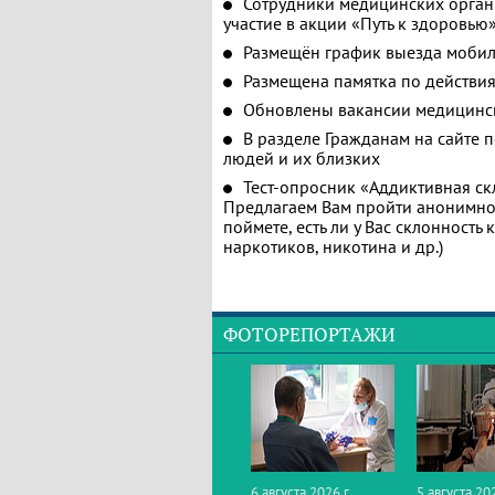
Сотрудники медицинских орган
участие в акции «Путь к здоровью
Размещён график выезда мобил
Размещена памятка по действия
Обновлены вакансии медицинс
В разделе Гражданам на сайте 
людей и их близких
Тест-опросник «Аддиктивная ск
Предлагаем Вам пройти анонимное
поймете, есть ли у Вас склонность
наркотиков, никотина и др.)
ФОТОРЕПОРТАЖИ
6 августа 2026 г.
5 августа 202