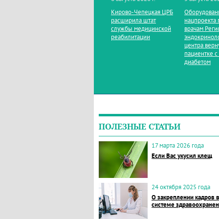
Кирово‑Чепецкая ЦРБ
Оборудован
расширила штат
нацпроекта 
службы медицинской
врачам Реги
реабилитации
эндокринол
центра верн
пациентке с
диабетом
ПОЛЕЗНЫЕ СТАТЬИ
17 марта 2026 года
Если Вас укусил клещ
24 октября 2025 года
О закреплении кадров 
системе здравоохране