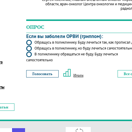
области, врач-онколог Центра онкологии и медици
радио
ОПРОС
Если вы заболели ОРВИ (гриппом):
Обращусь в поликлинику. Буду лечиться так, как прописал
Обращусь в поликлинику, но буду лечиться самостоятельн
В поликлинику обращаться не буду. Буду лечиться
самостоятельно
го
Все 
Итоги
еты
татьи