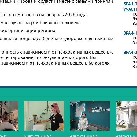
изаций Кирова и области вместе с семьями приняли
ВРАЧ-
»
УЧАСТ
ьных комплексов на февраль 2026 года
КО
бо
м в случае смерти близкого человека
За
ких организаций региона
ВРАЧ-
появился подраздел Советы о здоровье для пожилых
КО
За
лонность к зависимости от психоактивных веществ».
ВРАЧ 
 тестирование, по результатам которого Вы
КО
ра
 к зависимости от психоактивных веществ (алкоголя,
За
6 г.
5 августа 2026 г.
4 августа 2026 г.
4 августа 20