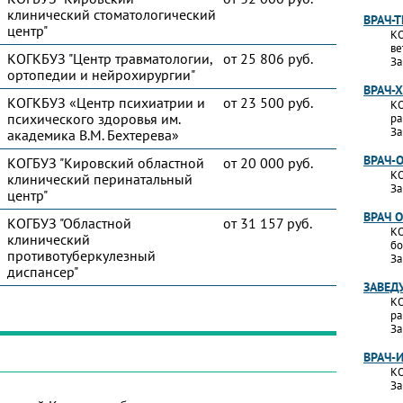
клинический стоматологический
ВРАЧ-
центр"
КО
ве
КОГКБУЗ "Центр травматологии,
от 25 806 руб.
За
ортопедии и нейрохирургии"
ВРАЧ-
КОГКБУЗ «Центр психиатрии и
от 23 500 руб.
КО
психического здоровья им.
ра
За
академика В.М. Бехтерева»
ВРАЧ-
КОГБУЗ "Кировский областной
от 20 000 руб.
КО
клинический перинатальный
За
центр"
ВРАЧ 
КОГБУЗ "Областной
от 31 157 руб.
КО
клинический
бо
противотуберкулезный
За
диспансер"
ЗАВЕД
КО
ра
За
ВРАЧ-
КО
За