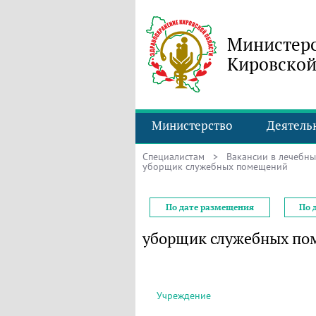
Министерс
Кировской
Министерство
Деятель
Специалистам
>
Вакансии в лечебн
уборщик служебных помещений
По дате размещения
По 
уборщик служебных п
Учреждение