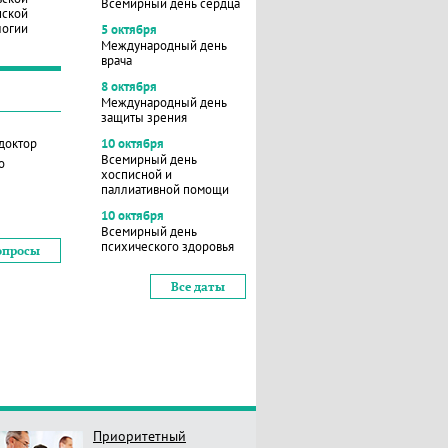
Всемирный день сердца
нской
логии
5 октября
Международный день
врача
8 октября
Международный день
защиты зрения
 доктор
10 октября
Всемирный день
о
хосписной и
паллиативной помощи
10 октября
Всемирный день
психического здоровья
опросы
Все даты
Приоритетный