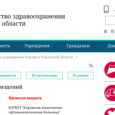
тво здравоохранения
 области
ность
Учреждения
Гражданам
До
ых учреждениях Кирова и Кировской области
>
должности
По организации
По району
омещений
Вакансия закрыта
КОГБУЗ "Кировская клиническая
офтальмологическая больница"