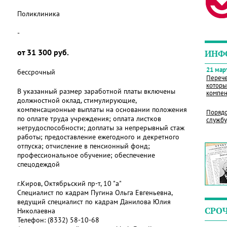
Поликлиника
-
от 31 300 руб.
ИНФ
21 март
бессрочный
Перече
которы
В указанный размер заработной платы включены
компен
должностной оклад, стимулирующие,
компенсационные выплаты на основании положения
Порядо
по оплате труда учреждения; оплата листков
службу
нетрудоспособности; доплаты за непрерывный стаж
работы; предоставление ежегодного и декретного
отпуска; отчисление в пенсионный фонд;
профессиональное обучение; обеспечение
спецодеждой
г.Киров, Октябрьский пр-т, 10 "а"
Специалист по кадрам Пугина Ольга Евгеньевна,
ведущий специалист по кадрам Данилова Юлия
СРО
Николаевна
Телефон:
(8332) 58-10-68