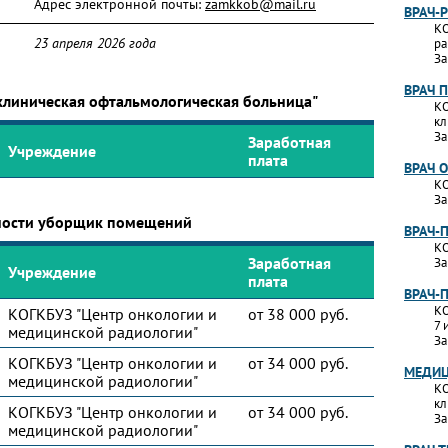
Адрес электронной почты:
zamkkob@mail.ru
ВРАЧ-
КО
23 апреля 2026 года
ра
За
ВРАЧ 
 клиническая офтальмологическая больница"
КО
кл
За
Заработная
Учреждение
плата
ВРАЧ 
КО
За
ьности уборщик помещений
ВРАЧ-
КО
Заработная
За
Учреждение
плата
ВРАЧ-
КО
КОГКБУЗ "Центр онкологии и
от 38 000 руб.
7 
медицинской радиологии"
За
КОГКБУЗ "Центр онкологии и
от 34 000 руб.
МЕДИЦ
медицинской радиологии"
КО
кл
КОГКБУЗ "Центр онкологии и
от 34 000 руб.
За
медицинской радиологии"