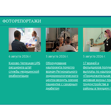
ФОТОРЕПОРТАЖИ
6 августа 2026 г.
5 августа 2026 г.
5 августа 2026 г.
Кирово‑Чепецкая ЦРБ
Оборудование
17 врачей и
расширила штат
нацпроекта помогло
фельдшеров получ
службы медицинской
врачам Регионального
выплаты по нацпро
реабилитации
эндокринологического
«Продолжительная
центра вернуть зрение
активная жизнь» пр
пациентке с сахарным
трудоустройстве в
диабетом
районы в текущем 