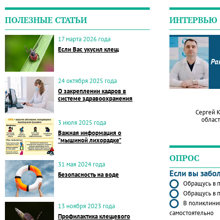
ПОЛЕЗНЫЕ СТАТЬИ
ИНТЕРВЬЮ
17 марта 2026 года
Если Вас укусил клещ
Ра
24 октября 2025 года
О закреплении кадров в
системе здравоохранения
Сергей 
област
3 июля 2025 года
Важная информация о
"мышиной лихорадке"
ОПРОС
31 мая 2024 года
Если вы забо
Безопасность на воде
Обращусь в п
Обращусь в п
В поликлиник
13 ноября 2023 года
самостоятельно
Профилактика клещевого