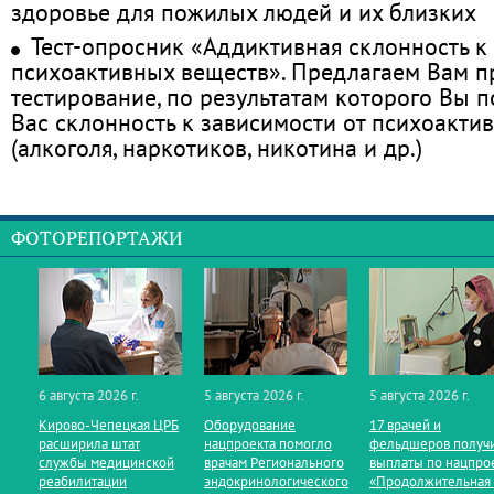
здоровье для пожилых людей и их близких
Тест-опросник «Аддиктивная склонность к
психоактивных веществ». Предлагаем Вам 
тестирование, по результатам которого Вы по
Вас склонность к зависимости от психоакти
(алкоголя, наркотиков, никотина и др.)
ФОТОРЕПОРТАЖИ
6 августа 2026 г.
5 августа 2026 г.
5 августа 2026 г.
Кирово‑Чепецкая ЦРБ
Оборудование
17 врачей и
расширила штат
нацпроекта помогло
фельдшеров получ
службы медицинской
врачам Регионального
выплаты по нацпро
реабилитации
эндокринологического
«Продолжительная