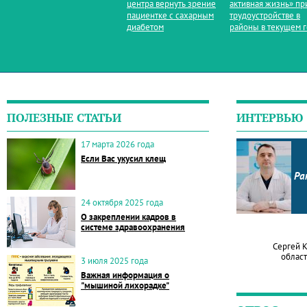
центра вернуть зрение
активная жизнь» пр
пациентке с сахарным
трудоустройстве в
диабетом
районы в текущем 
ПОЛЕЗНЫЕ СТАТЬИ
ИНТЕРВЬЮ
17 марта 2026 года
Если Вас укусил клещ
Ра
24 октября 2025 года
О закреплении кадров в
системе здравоохранения
Сергей 
област
3 июля 2025 года
Важная информация о
"мышиной лихорадке"