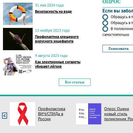
ОПРОС
31 мая 2024 года
Если вы забо
Безопасность на воде
Обращусь в п
Обращусь в п
В поликлиник
13 ноября 2023 года
самостоятельно
Профилактика клещевого
вирусного энцефалита
9 августа 2023 года
Как электронные сигареты
убивают лёгкие
Все статьи
Профилактика
Опрос Оцени
ВИЧ/СПИДа в
новый стиль
России
поликлиник Ро