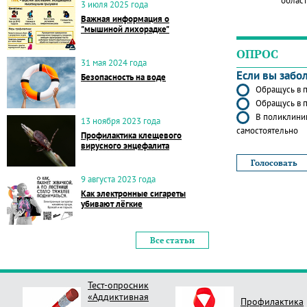
област
3 июля 2025 года
Важная информация о
"мышиной лихорадке"
ОПРОС
31 мая 2024 года
Если вы забо
Безопасность на воде
Обращусь в п
Обращусь в п
В поликлиник
13 ноября 2023 года
самостоятельно
Профилактика клещевого
вирусного энцефалита
9 августа 2023 года
Как электронные сигареты
убивают лёгкие
Все статьи
Тест-опросник
«Аддиктивная
Профилактика