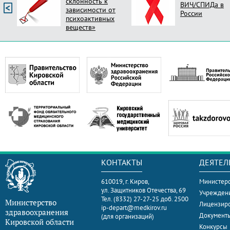
склонность к
ВИЧ/СПИДа в
зависимости от
России
психоактивных
веществ»
КОНТАКТЫ
ДЕЯТЕЛ
610019, г. Киров,
Министерс
ул. Защитников Отечества, 69
Учрежден
Тел. (8332) 27-27-25 доб. 2500
Министерство
Лицензир
ip-depart@medkirov.ru
здравоохранения
Документ
(для организаций)
Кировской области
Конкурсы