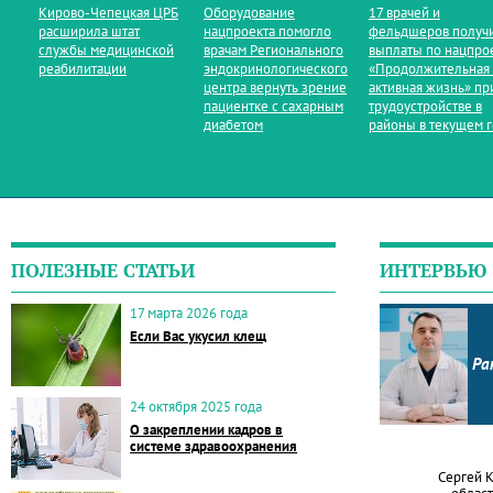
Кирово‑Чепецкая ЦРБ
Оборудование
17 врачей и
расширила штат
нацпроекта помогло
фельдшеров получ
службы медицинской
врачам Регионального
выплаты по нацпро
реабилитации
эндокринологического
«Продолжительная
центра вернуть зрение
активная жизнь» пр
пациентке с сахарным
трудоустройстве в
диабетом
районы в текущем 
ПОЛЕЗНЫЕ СТАТЬИ
ИНТЕРВЬЮ
17 марта 2026 года
Если Вас укусил клещ
Ра
24 октября 2025 года
О закреплении кадров в
системе здравоохранения
Сергей 