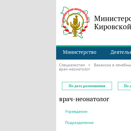
Министерс
Кировской
Министерство
Деятель
Специалистам
>
Вакансии в лечебн
врач-неонатолог
По дате размещения
По 
врач-неонатолог
Учреждение
Подразделение