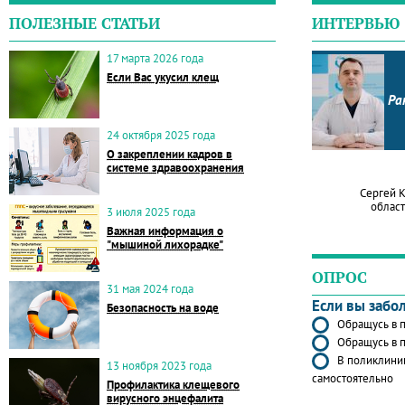
ПОЛЕЗНЫЕ СТАТЬИ
ИНТЕРВЬЮ
17 марта 2026 года
Если Вас укусил клещ
Ра
24 октября 2025 года
О закреплении кадров в
системе здравоохранения
Сергей 
област
3 июля 2025 года
Важная информация о
"мышиной лихорадке"
ОПРОС
31 мая 2024 года
Если вы забо
Безопасность на воде
Обращусь в п
Обращусь в п
В поликлиник
13 ноября 2023 года
самостоятельно
Профилактика клещевого
вирусного энцефалита