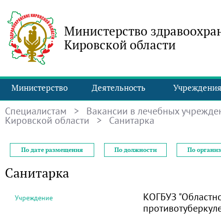
Министерство здравоохра
Кировской области
Министерство
Деятельность
Учреждени
Специалистам
>
Вакансии в лечебных учрежде
Кировской области
> Санитарка
По дате размещения
По должности
По органи
Санитарка
КОГБУЗ "Областн
Учреждение
противотуберкул