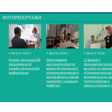
ФОТОРЕПОРТАЖИ
6 августа 2026 г.
5 августа 2026 г.
5 августа 2026 г.
Кирово‑Чепецкая ЦРБ
Оборудование
17 врачей и
расширила штат
нацпроекта помогло
фельдшеров получ
службы медицинской
врачам Регионального
выплаты по нацпро
реабилитации
эндокринологического
«Продолжительная
центра вернуть зрение
активная жизнь» пр
пациентке с сахарным
трудоустройстве в
диабетом
районы в текущем 