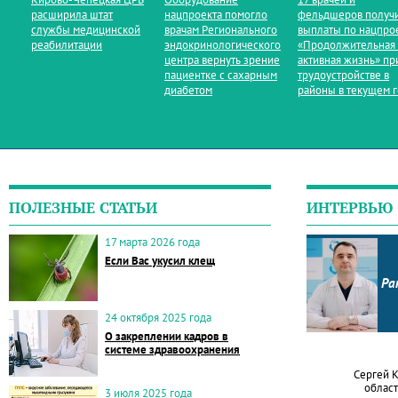
расширила штат
нацпроекта помогло
фельдшеров получ
службы медицинской
врачам Регионального
выплаты по нацпро
реабилитации
эндокринологического
«Продолжительная
центра вернуть зрение
активная жизнь» пр
пациентке с сахарным
трудоустройстве в
диабетом
районы в текущем 
ПОЛЕЗНЫЕ СТАТЬИ
ИНТЕРВЬЮ
17 марта 2026 года
Если Вас укусил клещ
Ра
24 октября 2025 года
О закреплении кадров в
системе здравоохранения
Сергей 
област
3 июля 2025 года