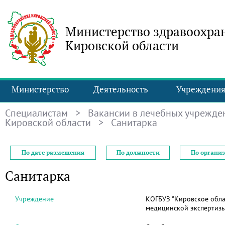
Министерство здравоохра
Кировской области
Министерство
Деятельность
Учреждени
Специалистам
>
Вакансии в лечебных учрежде
Кировской области
> Санитарка
По дате размещения
По должности
По органи
Санитарка
Учреждение
КОГБУЗ "Кировское обла
медицинской экспертизы