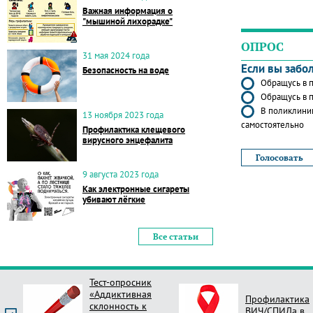
Важная информация о
"мышиной лихорадке"
ОПРОС
31 мая 2024 года
Если вы забо
Безопасность на воде
Обращусь в п
Обращусь в п
В поликлиник
13 ноября 2023 года
самостоятельно
Профилактика клещевого
вирусного энцефалита
9 августа 2023 года
Как электронные сигареты
убивают лёгкие
Все статьи
Тест-опросник
«Аддиктивная
Профилактика
склонность к
ВИЧ/СПИДа в