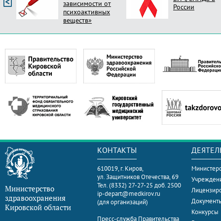
зависимости от
России
психоактивных
веществ»
КОНТАКТЫ
ДЕЯТЕЛ
610019, г. Киров,
Министерс
ул. Защитников Отечества, 69
Учрежден
Тел. (8332) 27-27-25 доб. 2500
Министерство
Лицензир
ip-depart@medkirov.ru
здравоохранения
Документ
(для организаций)
Кировской области
Конкурсы
Пресс-служба Правительства