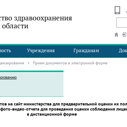
тво здравоохранения
 области
ность
Учреждения
Гражданам
До
цензирования
> Прием документов в электронной форме
ированию
тов на сайт минис
терства
для предварительной оценки их по
я фото-видео-отчета для проведения оценки соблюдения лиц
в дистанционной форме