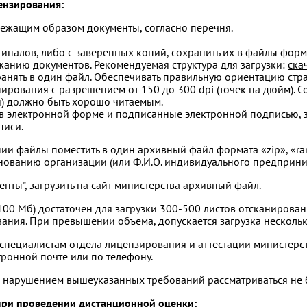
ензирования:
ежащим образом документы, согласно перечня.
гиналов, либо с заверенных копий, сохранить их в файлы форм
жанию документов. Рекомендуемая структура для загрузки:
ска
нять в один файл. Обеспечивать правильную ориентацию стр
нирования с разрешением от 150 до 300 dpi (точек на дюйм).
ти) должно быть хорошо читаемым.
в электронной форме и подписанные электронной подписью, з
писи.
ии файлы поместить в один архивный файл формата «zip», «rar»
нованию организации (или Ф.И.О. индивидуального предприни
енты", загрузить на сайт министерства архивный файл.
100 Мб) достаточен для загрузки 300-500 листов отсканирова
ния. При превышении объема, допускается загрузка несколь
специалистам отдела лицензирования и аттестации министерст
тронной почте или по телефону.
 нарушением вышеуказанных требований рассматриваться не б
 при проведении дистанционной оценки: