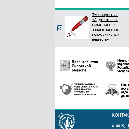
Тест-опросник
«Аддиктивная
склонность к
зависимости от
психоактивных
веществ»
КОНТА
610019, г.