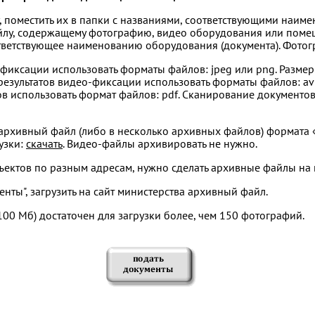
у, поместить их в папки с названиями, соответствующими наим
йлу, содержащему фотографию, видео оборудования или поме
ответствующее наименованию оборудования (документа). Фото
-фиксации использовать форматы файлов: jpeg или png. Размер
результатов видео-фиксации использовать форматы файлов: avi
в использовать формат файлов: pdf. Сканирование документов
архивный файл (либо в несколько архивных файлов) формата «zi
узки:
скачать
. Видео-файлы архивировать не нужно.
ъектов по разным адресам, нужно сделать архивные файлы на
енты", загрузить на сайт министерства архивный файл.
00 Мб) достаточен для загрузки более, чем 150 фотографий.