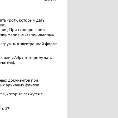
ата «pdf», которым дать
чать
.
аниц. При сканировании
 Содержание отсканированных
агрузить в электронной форме,
 или «7zip», которому дать
мателя).
нных документов при
ких архивных файлов.
ва, которые свяжутся с
удут.