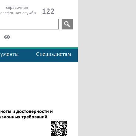
справочная
122
телефонная служба
кументы
Специалистам
лноты и достоверности
и
ензионных требований