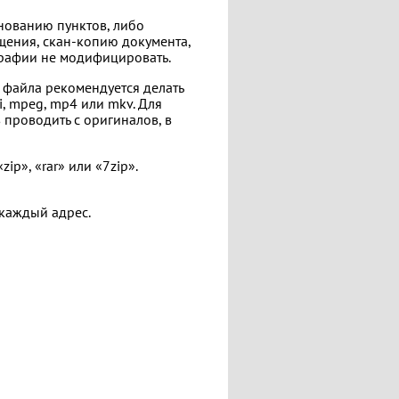
енованию пунктов, либо
щения, скан-копию документа,
графии не модифицировать.
 файла рекомендуется делать
, mpeg, mp4 или mkv. Для
 проводить с оригиналов, в
p», «rar» или «7zip».
 каждый адрес.