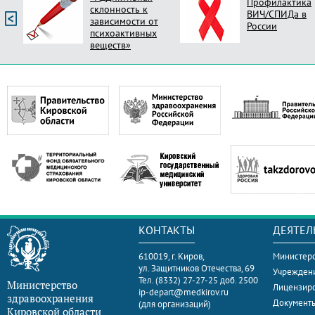
Профилактика
склонность к
ВИЧ/СПИДа в
зависимости от
России
психоактивных
веществ»
КОНТАКТЫ
ДЕЯТЕЛ
610019, г. Киров,
Министерс
ул. Защитников Отечества, 69
Учрежден
Тел. (8332) 27-27-25 доб. 2500
Министерство
Лицензир
ip-depart@medkirov.ru
здравоохранения
Документ
(для организаций)
Кировской области