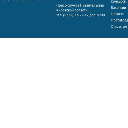
Конкурсы
Пресс-служба Правительства
Вакансии
Кировской области
Новости
Тел. (8332) 27-27-42 доп. 4200
Противоде
Открытые