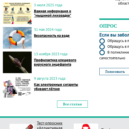
област
3 июля 2025 года
Важная информация о
"мышиной лихорадке"
ОПРОС
31 мая 2024 года
Если вы забо
Безопасность на воде
Обращусь в п
Обращусь в п
В поликлиник
13 ноября 2023 года
самостоятельно
Профилактика клещевого
вирусного энцефалита
9 августа 2023 года
Как электронные сигареты
убивают лёгкие
Все статьи
Тест-опросник
«Аддиктивная