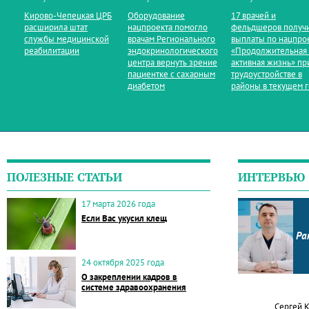
Кирово‑Чепецкая ЦРБ
Оборудование
17 врачей и
расширила штат
нацпроекта помогло
фельдшеров получ
службы медицинской
врачам Регионального
выплаты по нацпро
реабилитации
эндокринологического
«Продолжительная
центра вернуть зрение
активная жизнь» пр
пациентке с сахарным
трудоустройстве в
диабетом
районы в текущем 
ПОЛЕЗНЫЕ СТАТЬИ
ИНТЕРВЬЮ
17 марта 2026 года
Если Вас укусил клещ
Ра
24 октября 2025 года
О закреплении кадров в
системе здравоохранения
Сергей 