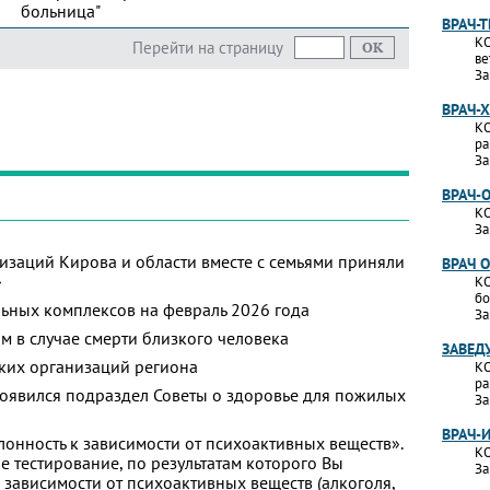
больница"
ВРАЧ-
КО
Перейти на страницу
ве
За
ВРАЧ-
КО
ра
За
ВРАЧ-
КО
За
изаций Кирова и области вместе с семьями приняли
ВРАЧ 
»
КО
бо
ьных комплексов на февраль 2026 года
За
м в случае смерти близкого человека
ЗАВЕД
ких организаций региона
КО
ра
появился подраздел Советы о здоровье для пожилых
За
ВРАЧ-
лонность к зависимости от психоактивных веществ».
КО
 тестирование, по результатам которого Вы
За
 к зависимости от психоактивных веществ (алкоголя,