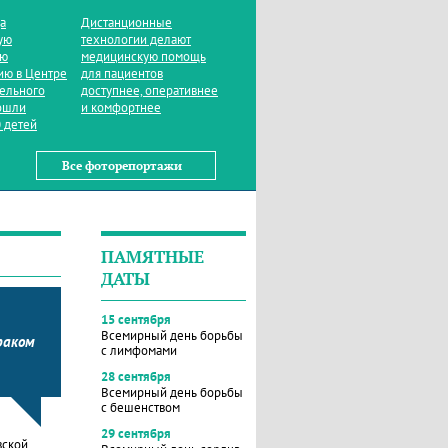
да
Дистанционные
ую
технологии делают
ую
медицинскую помощь
ию в Центре
для пациентов
тельного
доступнее, оперативнее
ошли
и комфортнее
 детей
Все фоторепортажи
ПАМЯТНЫЕ
ДАТЫ
15 сентября
Всемирный день борьбы
раком
с лимфомами
28 сентября
Всемирный день борьбы
с бешенством
29 сентября
вской