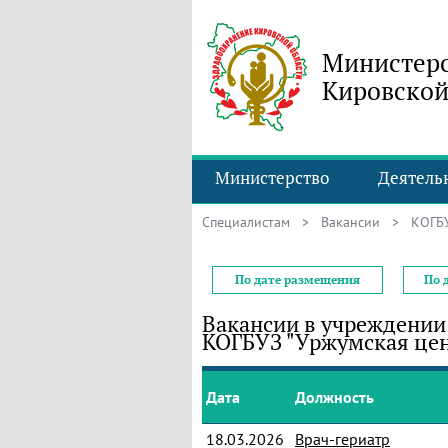
Министерс
Кировской
Министерство
Деятель
Специалистам
>
Вакансии
> КОГБУЗ
По дате размещения
По 
Вакансии в учреждении
КОГБУЗ "Уржумская цен
Дата
Должность
18.03.2026
Врач-гериатр