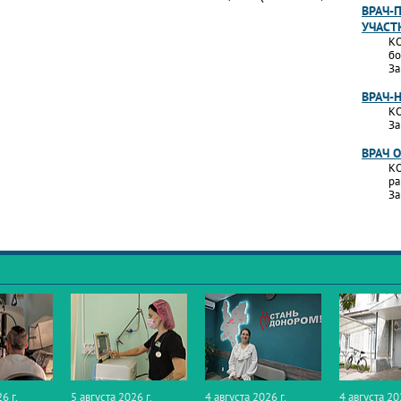
ВРАЧ-
УЧАСТ
КО
бо
За
ВРАЧ-
КО
За
ВРАЧ 
КО
ра
За
6 г.
5 августа 2026 г.
4 августа 2026 г.
4 августа 20