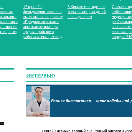
ие
17 врачей и
В Кирове многодетная
С начала го
помогло
фельдшеров получили
мама восьмерых детей
амбулаторн
онального
выплаты по нацпроекту
стала донором
медицинск
огического
«Продолжительная и
реабилитац
уть зрение
активная жизнь» при
восстанови
 сахарным
трудоустройстве в
лечения пр
районы в текущем году
порядка 240
ИНТЕРВЬЮ
Ранняя диагностика – залог победы над 
в
ния
Сергей Кисличко, главный внештатный онколог Киро