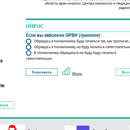
области, врач-онколог Центра онкологии и медици
радио
ОПРОС
Если вы заболели ОРВИ (гриппом):
Обращусь в поликлинику. Буду лечиться так, как прописал
Обращусь в поликлинику, но буду лечиться самостоятельн
В поликлинику обращаться не буду. Буду лечиться
самостоятельно
го
Все 
Итоги
еты
татьи