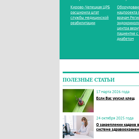
Кирово‑Чепецкая ЦРБ
Оборудован
расширила штат
нацпроекта 
службы медицинской
врачам Реги
реабилитации
эндокринол
центра верн
пациентке с
диабетом
ПОЛЕЗНЫЕ СТАТЬИ
17 марта 2026 года
Если Вас укусил клещ
24 октября 2025 года
О закреплении кадров 
системе здравоохране