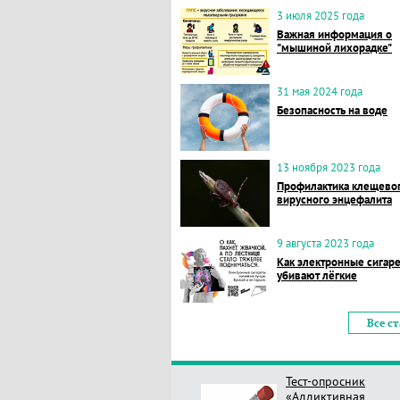
3 июля 2025 года
Важная информация о
"мышиной лихорадке"
31 мая 2024 года
Безопасность на воде
13 ноября 2023 года
Профилактика клещево
вирусного энцефалита
9 августа 2023 года
Как электронные сигар
убивают лёгкие
Все с
Тест-опросник
«Аддиктивная