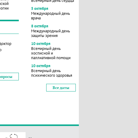
Всемирный день сердца
нской
логии
5 октября
Международный день
врача
8 октября
Международный день
защиты зрения
 доктор
10 октября
Всемирный день
о
хосписной и
паллиативной помощи
10 октября
Всемирный день
психического здоровья
опросы
Все даты