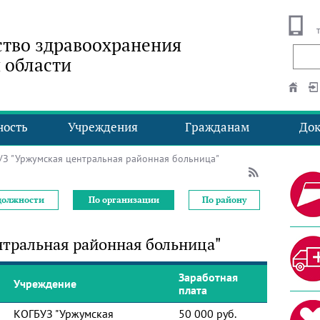
тво здравоохранения
 области
ность
Учреждения
Гражданам
До
 "Уржумская центральная районная больница"
должности
По организации
По району
тральная районная больница"
Заработная
Учреждение
плата
КОГБУЗ "Уржумская
50 000 руб.