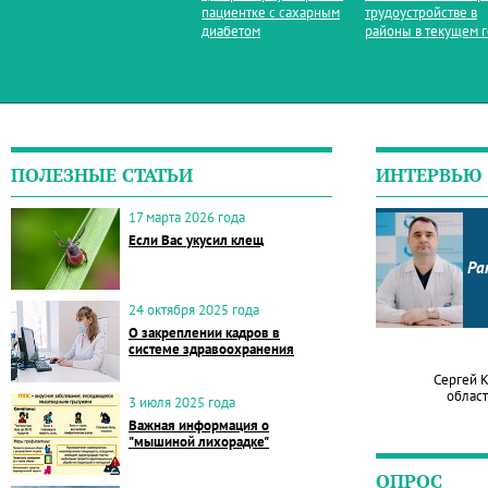
пациентке с сахарным
трудоустройстве в
диабетом
районы в текущем 
ПОЛЕЗНЫЕ СТАТЬИ
ИНТЕРВЬЮ
17 марта 2026 года
Если Вас укусил клещ
Ра
24 октября 2025 года
О закреплении кадров в
системе здравоохранения
Сергей 
област
3 июля 2025 года
Важная информация о
"мышиной лихорадке"
ОПРОС