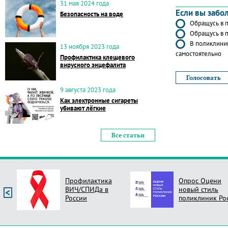
31 мая 2024 года
Если вы забо
Безопасность на воде
Обращусь в п
Обращусь в п
В поликлиник
13 ноября 2023 года
самостоятельно
Профилактика клещевого
вирусного энцефалита
9 августа 2023 года
Как электронные сигареты
убивают лёгкие
Все статьи
Профилактика
Опрос Оцени
ВИЧ/СПИДа в
новый стиль
России
поликлиник Ро