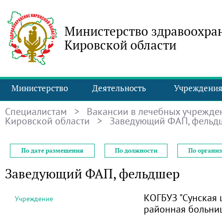
Министерство здравоохра
Кировской области
Министерство
Деятельность
Учреждени
Специалистам
>
Вакансии в лечебных учрежде
Кировской области
> Заведующий ФАП, фельд
По дате размещения
По должности
По органи
Заведующий ФАП, фельдшер
КОГБУЗ "Сунская 
Учреждение
районная больни