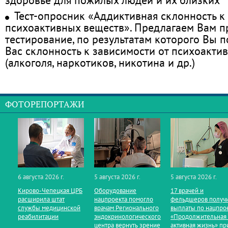
Тест-опросник «Аддиктивная склонность к
психоактивных веществ». Предлагаем Вам 
тестирование, по результатам которого Вы по
Вас склонность к зависимости от психоакти
(алкоголя, наркотиков, никотина и др.)
ФОТОРЕПОРТАЖИ
6 августа 2026 г.
5 августа 2026 г.
5 августа 2026 г.
Кирово‑Чепецкая ЦРБ
Оборудование
17 врачей и
расширила штат
нацпроекта помогло
фельдшеров получ
службы медицинской
врачам Регионального
выплаты по нацпро
реабилитации
эндокринологического
«Продолжительная
центра вернуть зрение
активная жизнь» пр