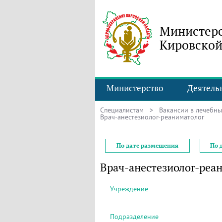
Министерс
Кировской
Министерство
Деятель
Специалистам
>
Вакансии в лечебн
Врач-анестезиолог-реаниматолог
По дате размещения
По 
Врач-анестезиолог-реа
Учреждение
Подразделение