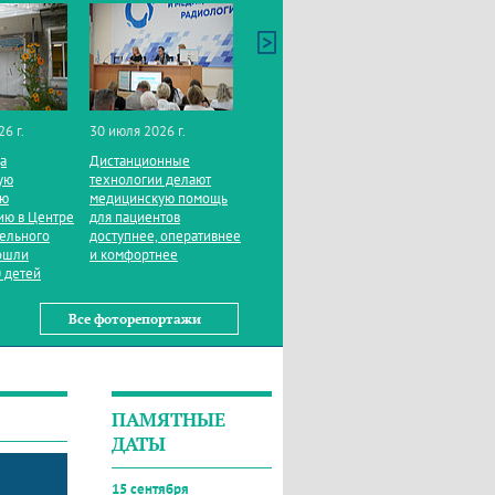
26 г.
30 июля 2026 г.
да
Дистанционные
ую
технологии делают
ую
медицинскую помощь
ию в Центре
для пациентов
тельного
доступнее, оперативнее
ошли
и комфортнее
 детей
Все фоторепортажи
ПАМЯТНЫЕ
ДАТЫ
15 сентября