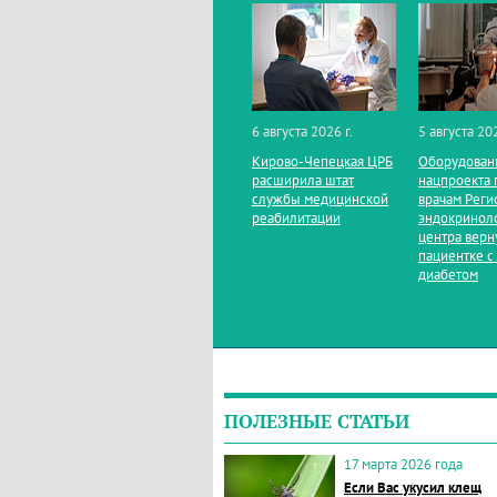
6 августа 2026 г.
5 августа 202
Кирово‑Чепецкая ЦРБ
Оборудован
расширила штат
нацпроекта 
службы медицинской
врачам Реги
реабилитации
эндокринол
центра верн
пациентке с
диабетом
ПОЛЕЗНЫЕ СТАТЬИ
17 марта 2026 года
Если Вас укусил клещ