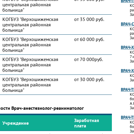
ВРАЧ-
центральная районная
КО
больница"
ра
За
КОГБУЗ "Верхошижемская
от 35 000 руб.
ВРАЧ-
центральная районная
КО
больница"
ра
За
КОГБУЗ "Верхошижемская
от 60 000 руб.
центральная районная
ВРАЧ-
больница"
КО
7 
КОГБУЗ "Верхошижемская
от 70 000руб.
За
центральная районная
больница"
ВРАЧ-
КО
КОГБУЗ "Верхошижемская
от 30 000 руб.
За
центральная районная
ВРАЧ-
больница"
КО
бо
А.
ности Врач-анестезиолог-реаниматолог
За
ВРАЧ-
Заработная
КО
Учреждение
плата
бо
За