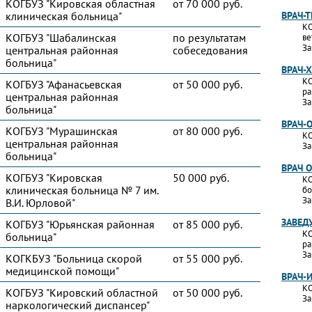
КОГБУЗ "Кировская областная
от 70 000 руб.
клиническая больница"
ВРАЧ-
КО
КОГБУЗ "Шабалинская
по результатам
ве
За
центральная районная
собеседования
больница"
ВРАЧ-
КО
КОГБУЗ "Афанасьевская
от 50 000 руб.
ра
центральная районная
За
больница"
ВРАЧ-
КОГБУЗ "Мурашинская
от 80 000 руб.
КО
центральная районная
За
больница"
ВРАЧ 
КОГБУЗ "Кировская
50 000 руб.
КО
клиническая больница № 7 им.
бо
За
В.И. Юрловой"
ЗАВЕД
КОГБУЗ "Юрьянская районная
от 85 000 руб.
КО
больница"
ра
За
КОГКБУЗ "Больница скорой
от 55 000 руб.
медицинской помощи"
ВРАЧ-
КО
КОГБУЗ "Кировский областной
от 50 000 руб.
За
наркологический диспансер"