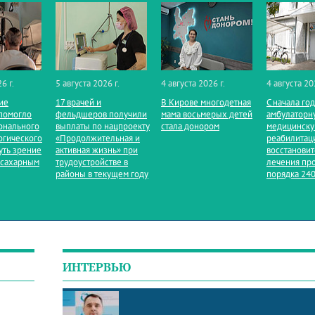
6 г.
5 августа 2026 г.
4 августа 2026 г.
4 августа 20
ие
17 врачей и
В Кирове многодетная
С начала го
помогло
фельдшеров получили
мама восьмерых детей
амбулаторн
онального
выплаты по нацпроекту
стала донором
медицинск
огического
«Продолжительная и
реабилитац
уть зрение
активная жизнь» при
восстанови
 сахарным
трудоустройстве в
лечения пр
районы в текущем году
порядка 240
ИНТЕРВЬЮ