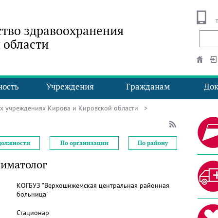
тво здравоохранения
 области
ность
Учреждения
Гражданам
До
ых учреждениях Кирова и Кировской области
>
должности
По организации
По району
ниматолог
КОГБУЗ "Верхошижемская центральная районная
больница"
Стационар