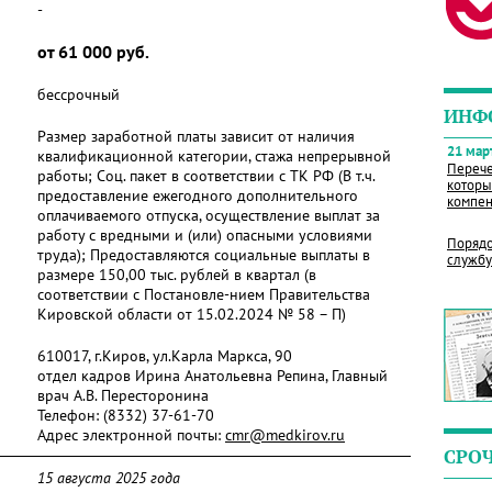
-
от 61 000 руб.
бессрочный
ИНФ
Размер заработной платы зависит от наличия
21 март
квалификационной категории, стажа непрерывной
Перече
работы; Соц. пакет в соответствии с ТК РФ (В т.ч.
которы
предоставление ежегодного дополнительного
компен
оплачиваемого отпуска, осуществление выплат за
работу с вредными и (или) опасными условиями
Порядо
труда); Предоставляются социальные выплаты в
службу
размере 150,00 тыс. рублей в квартал (в
соответствии с Постановле-нием Правительства
Кировской области от 15.02.2024 № 58 – П)
610017, г.Киров, ул.Карла Маркса, 90
отдел кадров Ирина Анатольевна Репина, Главный
врач А.В. Пересторонина
Телефон:
(8332) 37-61-70
Адрес электронной почты:
cmr@medkirov.ru
СРО
15 августа 2025 года