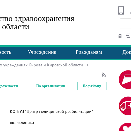
тво здравоохранения
 области
ность
Учреждения
Гражданам
До
ых учреждениях Кирова и Кировской области
>
должности
По организации
По району
КОГБУЗ "Центр медицинской реабилитации"
поликлиника