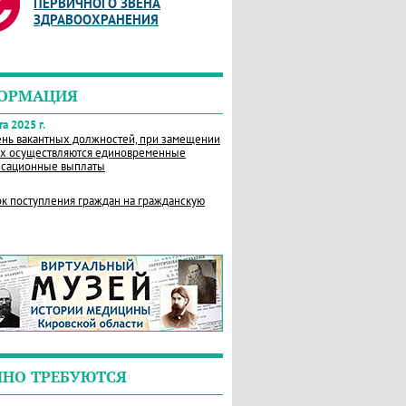
ПЕРВИЧНОГО ЗВЕНА
ЗДРАВООХРАНЕНИЯ
ОРМАЦИЯ
а 2025 г.
нь вакантных должностей, при замещении
х осуществляются единовременные
сационные выплаты
к поступления граждан на гражданскую
ЧНО ТРЕБУЮТСЯ