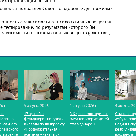
ких организаций региона
появился подраздел Советы о здоровье для пожилых
лонность к зависимости от психоактивных веществ».
 тестирование, по результатам которого Вы
 к зависимости от психоактивных веществ (алкоголя,
6 г.
5 августа 2026 г.
4 августа 2026 г.
4 августа 20
ие
17 врачей и
В Кирове многодетная
С начала го
помогло
фельдшеров получили
мама восьмерых детей
амбулаторн
онального
выплаты по нацпроекту
стала донором
медицинск
огического
«Продолжительная и
реабилитац
уть зрение
активная жизнь» при
восстанови