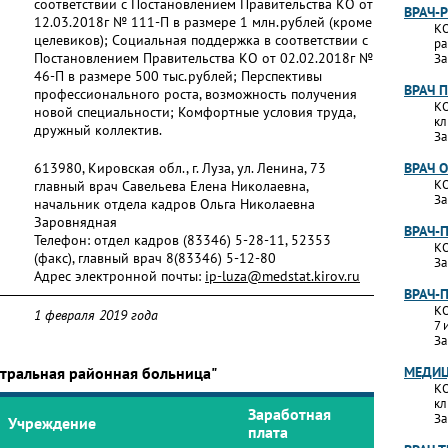
соответствии с Постановлением Правительства КО от
ВРАЧ-
12.03.2018г № 111-П в размере 1 млн.рублей (кроме
КО
целевиков); Социальная поддержка в соответствии с
ра
Постановлением Правительства КО от 02.02.2018г №
За
46-П в размере 500 тыс.рублей; Перспективы
ВРАЧ 
профессионального роста, возможность получения
КО
новой специальности; Комфортные условия труда,
кл
дружный коллектив.
За
613980, Кировская обл., г. Луза, ул. Ленина, 73
ВРАЧ 
КО
главный врач Савельева Елена Николаевна,
За
начальник отдела кадров Ольга Николаевна
Заровнядная
ВРАЧ-
Телефон:
отдел кадров (83346) 5-28-11, 52353
КО
(факс), главный врач 8(83346) 5-12-80
За
Адрес электронной почты:
ip-luza@medstat.kirov.ru
ВРАЧ-
КО
1 февраля 2019 года
7 
За
нтральная районная больница"
МЕДИЦ
КО
кл
Заработная
За
Учреждение
плата