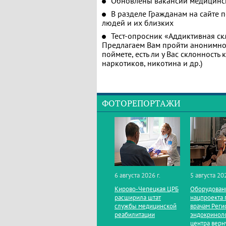
Обновлены вакансии медицинс
В разделе Гражданам на сайте 
людей и их близких
Тест-опросник «Аддиктивная ск
Предлагаем Вам пройти анонимное
поймете, есть ли у Вас склонность
наркотиков, никотина и др.)
ФОТОРЕПОРТАЖИ
6 августа 2026 г.
5 августа 202
Кирово‑Чепецкая ЦРБ
Оборудован
расширила штат
нацпроекта 
службы медицинской
врачам Реги
реабилитации
эндокринол
центра верн