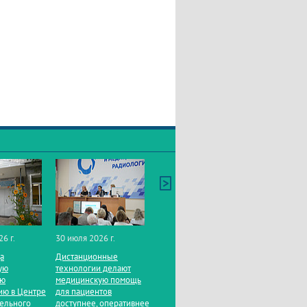
26 г.
30 июля 2026 г.
да
Дистанционные
ую
технологии делают
ую
медицинскую помощь
ию в Центре
для пациентов
тельного
доступнее, оперативнее