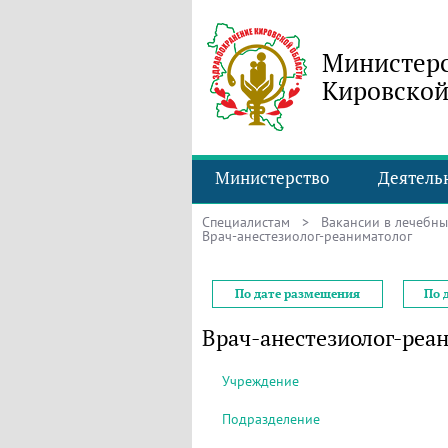
Министерс
Кировской
Министерство
Деятель
Специалистам
>
Вакансии в лечебн
Врач-анестезиолог-реаниматолог
По дате размещения
По 
Врач-анестезиолог-реа
Учреждение
Подразделение