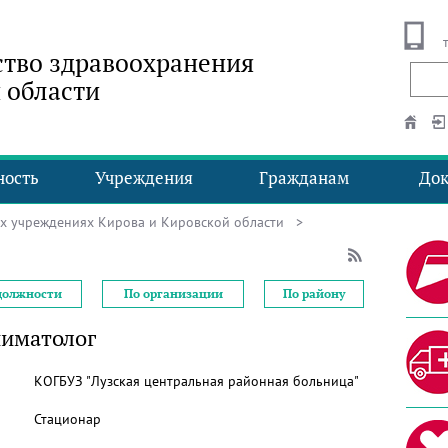
тво здравоохранения
 области
ность
Учреждения
Гражданам
До
ых учреждениях Кирова и Кировской области
>
должности
По организации
По району
ниматолог
КОГБУЗ "Лузская центральная районная больница"
Стационар