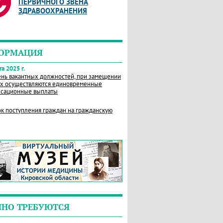
ПЕРВИЧНОГО ЗВЕНА
ЗДРАВООХРАНЕНИЯ
ОРМАЦИЯ
а 2025 г.
нь вакантных должностей, при замещении
х осуществляются единовременные
сационные выплаты
к поступления граждан на гражданскую
ЧНО ТРЕБУЮТСЯ