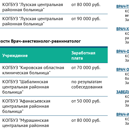
КОГБУЗ "Лузская центральная
от 80 000 руб.
ВРАЧ-
районная больница"
КО
ве
КОГБУЗ "Лузская центральная
от 90 000 руб.
За
районная больница"
ВРАЧ-
КО
ра
ности Врач-анестезиолог-реаниматолог
За
ВРАЧ-
Заработная
Учреждение
КО
плата
За
КОГБУЗ "Кировская областная
от 70 000 руб.
ВРАЧ 
клиническая больница"
КО
бо
КОГБУЗ "Шабалинская
по результатам
За
центральная районная
собеседования
больница"
ЗАВЕД
КО
КОГБУЗ "Афанасьевская
от 50 000 руб.
ра
За
центральная районная
больница"
ВРАЧ-
КО
КОГБУЗ "Мурашинская
от 80 000 руб.
За
центральная районная