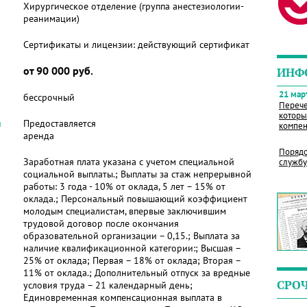
Хирургическое отделение (группа анестезиологии-
реанимации)
Сертификаты и лицензии:
действующий сертификат
от 90 000 руб.
ИНФ
21 март
бессрочный
Перече
которы
я
Предоставляется
компен
аренда
Порядо
Заработная плата указана с учетом специальной
службу
социальной выплаты.; Выплаты за стаж непрерывной
работы: 3 года - 10% от оклада, 5 лет – 15% от
оклада.; Персональный повышающий коэффициент
молодым специалистам, впервые заключившим
трудовой договор после окончания
образовательной организации – 0,15.; Выплата за
наличие квалификационной категории:; Высшая –
25% от оклада; Первая – 18% от оклада; Вторая –
11% от оклада.; Дополнительный отпуск за вредные
СРО
условия труда – 21 календарный день;
Единовременная компенсационная выплата в