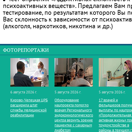
психоактивных веществ». Предлагаем Вам 
тестирование, по результатам которого Вы по
Вас склонность к зависимости от психоакти
(алкоголя, наркотиков, никотина и др.)
ФОТОРЕПОРТАЖИ
6 августа 2026 г.
5 августа 2026 г.
5 августа 2026 г.
Кирово‑Чепецкая ЦРБ
Оборудование
17 врачей и
расширила штат
нацпроекта помогло
фельдшеров получ
службы медицинской
врачам Регионального
выплаты по нацпро
реабилитации
эндокринологического
«Продолжительная
центра вернуть зрение
активная жизнь» пр
пациентке с сахарным
трудоустройстве в
диабетом
районы в текущем 