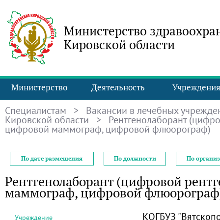
Министерство здравоохра
Кировской области
Министерство
Деятельность
Учреждени
Специалистам
>
Вакансии в лечебных учрежде
Кировской области
> Рентгенолаборант (цифро
цифровой маммограф, цифровой флюорограф)
По дате размещения
По должности
По органи
Рентгенолаборант (цифровой рентг
маммограф, цифровой флюорограф
КОГБУЗ "Вятскоп
Учреждение