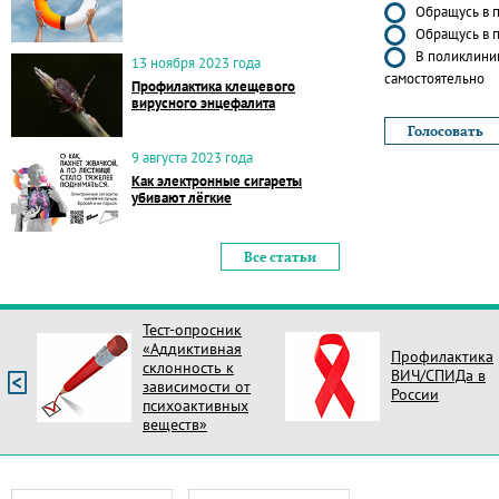
Обращусь в п
Обращусь в п
В поликлиник
13 ноября 2023 года
самостоятельно
Профилактика клещевого
вирусного энцефалита
9 августа 2023 года
Как электронные сигареты
убивают лёгкие
Все статьи
Тест-опросник
«Аддиктивная
Профилактика
склонность к
ВИЧ/СПИДа в
зависимости от
России
психоактивных
веществ»