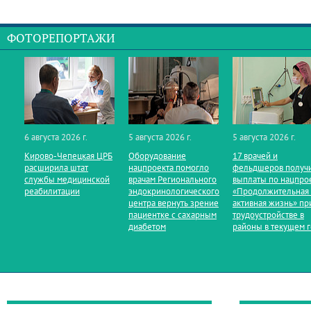
ФОТОРЕПОРТАЖИ
6 августа 2026 г.
5 августа 2026 г.
5 августа 2026 г.
Кирово‑Чепецкая ЦРБ
Оборудование
17 врачей и
расширила штат
нацпроекта помогло
фельдшеров получ
службы медицинской
врачам Регионального
выплаты по нацпро
реабилитации
эндокринологического
«Продолжительная
центра вернуть зрение
активная жизнь» пр
пациентке с сахарным
трудоустройстве в
диабетом
районы в текущем 