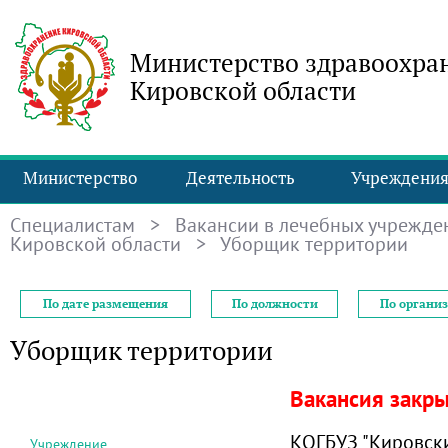
Министерство здравоохра
Кировской области
Министерство
Деятельность
Учреждени
Специалистам
>
Вакансии в лечебных учрежде
Кировской области
> Уборщик территории
По дате размещения
По должности
По органи
Уборщик территории
Вакансия закр
КОГБУЗ "Кировск
Учреждение