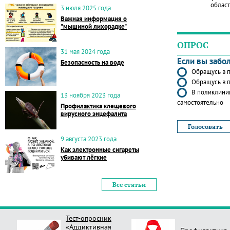
област
3 июля 2025 года
Важная информация о
"мышиной лихорадке"
ОПРОС
31 мая 2024 года
Если вы забо
Безопасность на воде
Обращусь в п
Обращусь в п
В поликлиник
13 ноября 2023 года
самостоятельно
Профилактика клещевого
вирусного энцефалита
9 августа 2023 года
Как электронные сигареты
убивают лёгкие
Все статьи
Тест-опросник
«Аддиктивная