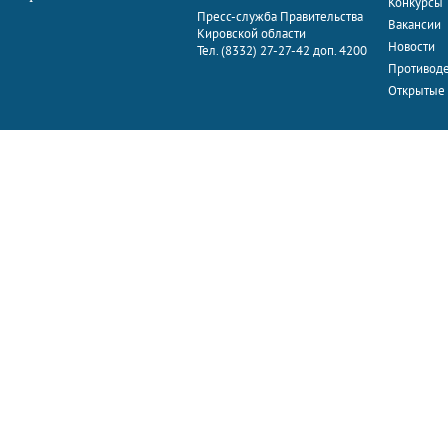
Конкурсы
Пресс-служба Правительства
Вакансии
Кировской области
Новости
Тел. (8332) 27-27-42 доп. 4200
Противоде
Открытые