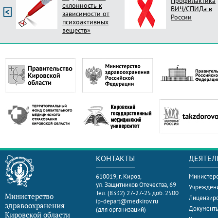
Профилактика
склонность к
ВИЧ/СПИДа в
зависимости от
России
психоактивных
веществ»
КОНТАКТЫ
ДЕЯТЕЛ
610019, г. Киров,
Министерс
ул. Защитников Отечества, 69
Учрежден
Тел. (8332) 27-27-25 доб. 2500
Министерство
Лицензир
ip-depart@medkirov.ru
здравоохранения
Документ
(для организаций)
Кировской области