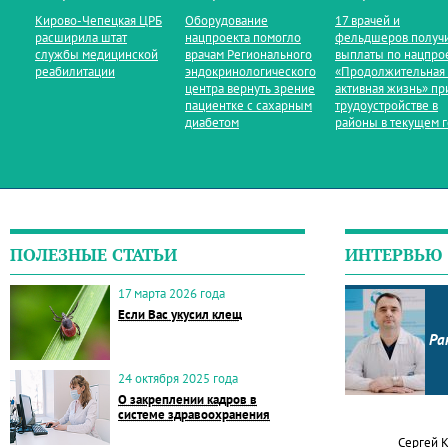
Кирово‑Чепецкая ЦРБ
Оборудование
17 врачей и
расширила штат
нацпроекта помогло
фельдшеров получ
службы медицинской
врачам Регионального
выплаты по нацпро
реабилитации
эндокринологического
«Продолжительная
центра вернуть зрение
активная жизнь» пр
пациентке с сахарным
трудоустройстве в
диабетом
районы в текущем 
ПОЛЕЗНЫЕ СТАТЬИ
ИНТЕРВЬЮ
17 марта 2026 года
Если Вас укусил клещ
Ра
24 октября 2025 года
О закреплении кадров в
системе здравоохранения
Сергей 