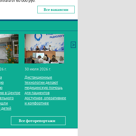
рплата от 60 000 руб.
Все вакансии
26 г.
30 июля 2026 г.
да
Дистанционные
ую
технологии делают
ую
медицинскую помощь
ию в Центре
для пациентов
тельного
доступнее, оперативнее
ошли
и комфортнее
 детей
Все фоторепортажи