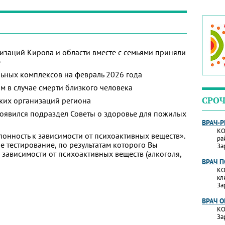
изаций Кирова и области вместе с семьями приняли
»
ьных комплексов на февраль 2026 года
м в случае смерти близкого человека
СРОЧ
ких организаций региона
появился подраздел Советы о здоровье для пожилых
ВРАЧ-
КО
лонность к зависимости от психоактивных веществ».
ра
 тестирование, по результатам которого Вы
За
 к зависимости от психоактивных веществ (алкоголя,
ВРАЧ 
КО
кл
За
ВРАЧ 
КО
За