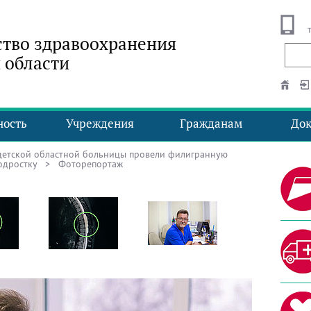
тво здравоохранения
 области
ность
Учреждения
Гражданам
До
детской областной больницы провели филигранную
одростку
> Фоторепортаж