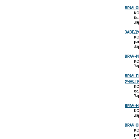
ВРАЧ 
КО
бо
За
ЗАВЕД
КО
ра
За
ВРАЧ-
КО
За
ВРАЧ-П
УЧАСТ
КО
бо
За
ВРАЧ-
КО
За
ВРАЧ 
КО
ра