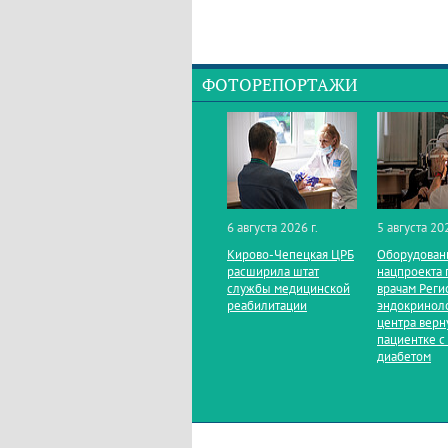
ФОТОРЕПОРТАЖИ
6 августа 2026 г.
5 августа 202
Кирово‑Чепецкая ЦРБ
Оборудован
расширила штат
нацпроекта 
службы медицинской
врачам Реги
реабилитации
эндокринол
центра верн
пациентке с
диабетом