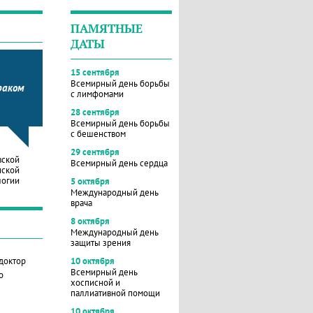
ПАМЯТНЫЕ
ДАТЫ
15 сентября
Всемирный день борьбы
раком
с лимфомами
28 сентября
Всемирный день борьбы
с бешенством
29 сентября
вской
Всемирный день сердца
нской
логии
5 октября
Международный день
врача
8 октября
Международный день
защиты зрения
 доктор
10 октября
Всемирный день
о
хосписной и
паллиативной помощи
10 октября