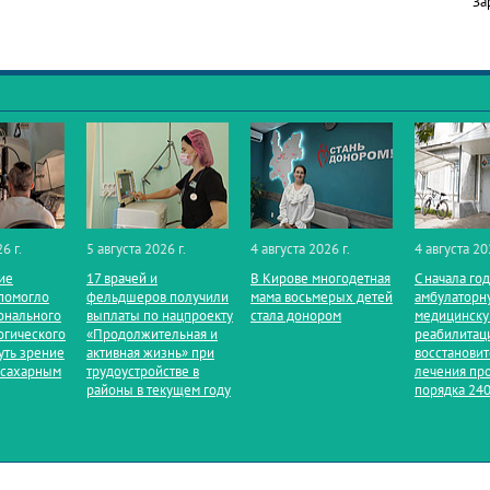
За
6 г.
5 августа 2026 г.
4 августа 2026 г.
4 августа 20
ие
17 врачей и
В Кирове многодетная
С начала го
помогло
фельдшеров получили
мама восьмерых детей
амбулаторн
онального
выплаты по нацпроекту
стала донором
медицинск
огического
«Продолжительная и
реабилитац
уть зрение
активная жизнь» при
восстанови
 сахарным
трудоустройстве в
лечения пр
районы в текущем году
порядка 240