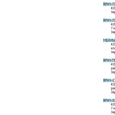
ВРАЧ-
КО
За
ВРАЧ-
КО
7 
За
МЕДИЦ
КО
кл
За
ВРАЧ-Т
КО
ра
За
ВРАЧ-
КО
ра
За
ВРАЧ-Х
КО
7 
За