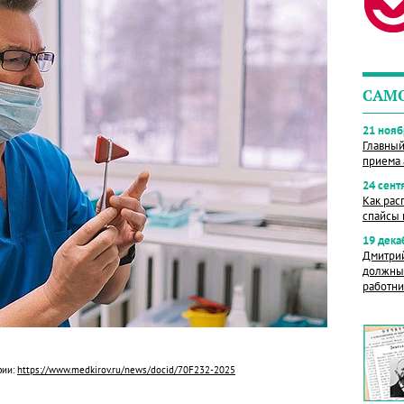
САМ
21 нояб
Главный
приема 
24 сент
Как рас
спайсы 
19 дека
Дмитрий
должны 
работни
фии:
https://www.medkirov.ru/news/docid/70F232-2025