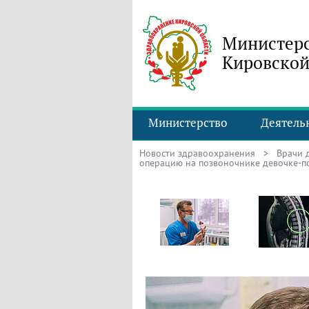
Министерс
Кировской
Министерство
Деятель
Новости здравоохранения
>
Врачи 
операцию на позвоночнике девочке-п