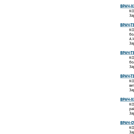
ВРАЧ-Х
КО
За
ВРАЧ-Т
КО
бо
А.
За
ВРАЧ-
КО
бо
За
ВРАЧ-Т
КО
ве
За
ВРАЧ-Х
КО
ра
За
ВРАЧ-
КО
За