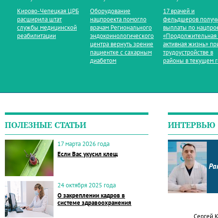
Кирово‑Чепецкая ЦРБ
Оборудование
17 врачей и
расширила штат
нацпроекта помогло
фельдшеров получ
службы медицинской
врачам Регионального
выплаты по нацпро
реабилитации
эндокринологического
«Продолжительная
центра вернуть зрение
активная жизнь» пр
пациентке с сахарным
трудоустройстве в
диабетом
районы в текущем 
ПОЛЕЗНЫЕ СТАТЬИ
ИНТЕРВЬЮ
17 марта 2026 года
Если Вас укусил клещ
Ра
24 октября 2025 года
О закреплении кадров в
системе здравоохранения
Сергей 