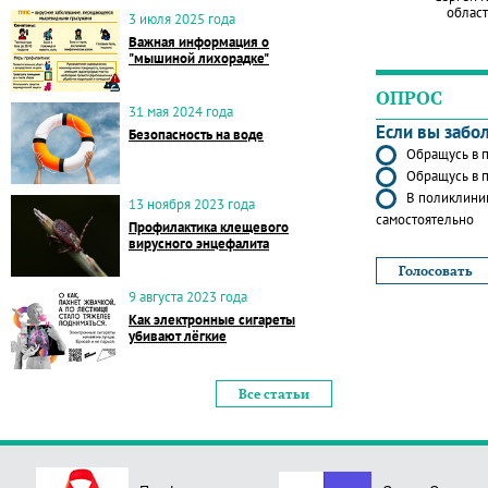
област
3 июля 2025 года
Важная информация о
"мышиной лихорадке"
ОПРОС
31 мая 2024 года
Если вы забо
Безопасность на воде
Обращусь в п
Обращусь в п
В поликлиник
13 ноября 2023 года
самостоятельно
Профилактика клещевого
вирусного энцефалита
9 августа 2023 года
Как электронные сигареты
убивают лёгкие
Все статьи