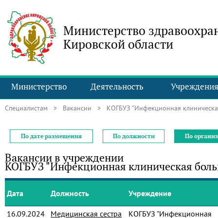
Министерство здравоохра
Кировской области
Министерство
Деятельность
Учреждени
Специалистам
>
Вакансии
> КОГБУЗ "Инфекционная клиническа
По дате размещения
По должности
По органи
Вакансии в учреждении
КОГБУЗ "Инфекционная клиническая боль
Дата
Должность
Учреждение
16.09.2024
Медицинская сестра
КОГБУЗ "Инфекционная