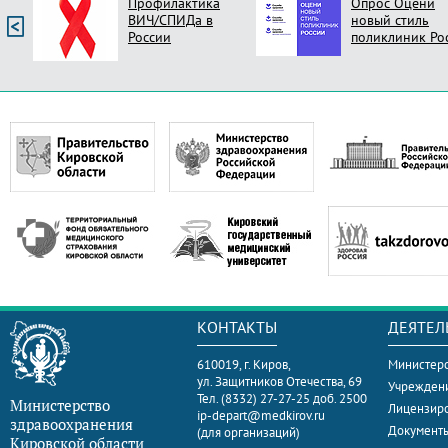
Профилактика
Опрос Оцени
ВИЧ/СПИДа в
новый стиль
России
поликлиник Ро
КОНТАКТЫ
ДЕЯТЕЛ
610019, г. Киров,
Министерс
ул. Защитников Отечества, 69
Учрежден
Тел. (8332) 27-27-25 доб. 2500
Министерство
Лицензир
ip-depart@medkirov.ru
здравоохранения
Документ
(для организаций)
Кировской области