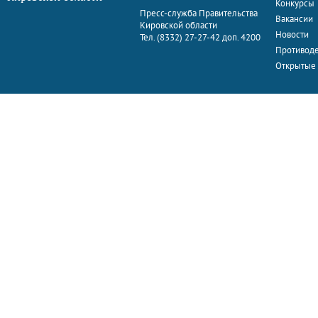
Конкурсы
Пресс-служба Правительства
Вакансии
Кировской области
Новости
Тел. (8332) 27-27-42 доп. 4200
Противоде
Открытые