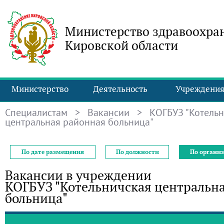
Министерство здравоохра
Кировской области
Министерство
Деятельность
Учреждени
Специалистам
>
Вакансии
> КОГБУЗ "Котельн
центральная районная больница"
По дате размещения
По должности
По органи
Вакансии в учреждении
КОГБУЗ "Котельничская центральн
больница"