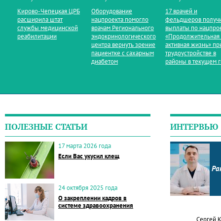
Кирово‑Чепецкая ЦРБ
Оборудование
17 врачей и
расширила штат
нацпроекта помогло
фельдшеров получ
службы медицинской
врачам Регионального
выплаты по нацпро
реабилитации
эндокринологического
«Продолжительная
центра вернуть зрение
активная жизнь» пр
пациентке с сахарным
трудоустройстве в
диабетом
районы в текущем 
ПОЛЕЗНЫЕ СТАТЬИ
ИНТЕРВЬЮ
17 марта 2026 года
Если Вас укусил клещ
Ра
24 октября 2025 года
О закреплении кадров в
системе здравоохранения
Сергей 