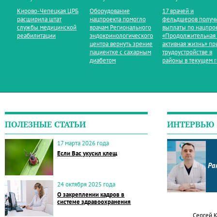
Кирово‑Чепецкая ЦРБ
Оборудование
17 врачей и
расширила штат
нацпроекта помогло
фельдшеров получ
службы медицинской
врачам Регионального
выплаты по нацпро
реабилитации
эндокринологического
«Продолжительная
центра вернуть зрение
активная жизнь» пр
пациентке с сахарным
трудоустройстве в
диабетом
районы в текущем 
ПОЛЕЗНЫЕ СТАТЬИ
ИНТЕРВЬЮ
17 марта 2026 года
Если Вас укусил клещ
Ра
24 октября 2025 года
О закреплении кадров в
системе здравоохранения
Сергей 