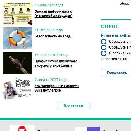
област
3 июля 2025 года
Важная информация о
"мышиной лихорадке"
ОПРОС
31 мая 2024 года
Если вы забо
Безопасность на воде
Обращусь в п
Обращусь в п
В поликлиник
13 ноября 2023 года
самостоятельно
Профилактика клещевого
вирусного энцефалита
9 августа 2023 года
Как электронные сигареты
убивают лёгкие
Все статьи