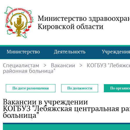
Министерство здравоохра
Кировской области
Министерство
Деятельность
Учреждени
Специалистам
>
Вакансии
> КОГБУЗ "Лебяжск
районная больница"
По дате размещения
По должности
По органи
Вакансии в учреждении
КОГБУЗ "Лебяжская центральная р
больница"