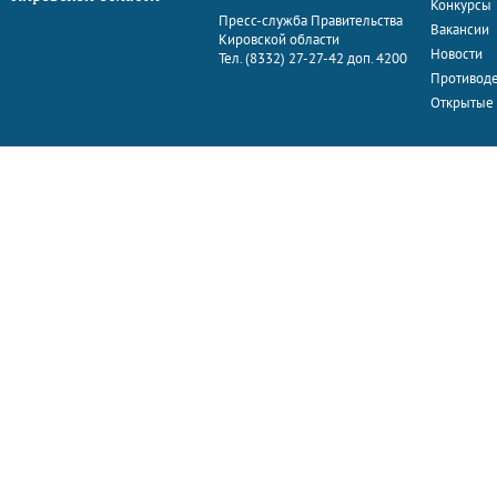
Конкурсы
Пресс-служба Правительства
Вакансии
Кировской области
Новости
Тел. (8332) 27-27-42 доп. 4200
Противоде
Открытые