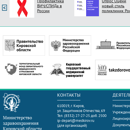
Профилактика
Опрос Оцени
ВИЧ/СПИДа в
новый стиль
России
поликлиник Ро
КОНТАКТЫ
ДЕЯТЕЛ
610019, г. Киров,
Министерс
ул. Защитников Отечества, 69
Учрежден
Тел. (8332) 27-27-25 доб. 2500
Министерство
Лицензир
ip-depart@medkirov.ru
здравоохранения
Документ
(для организаций)
Кировской области