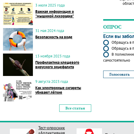
област
3 июля 2025 года
Важная информация о
"мышиной лихорадке"
ОПРОС
31 мая 2024 года
Если вы забо
Безопасность на воде
Обращусь в п
Обращусь в п
В поликлиник
13 ноября 2023 года
самостоятельно
Профилактика клещевого
вирусного энцефалита
9 августа 2023 года
Как электронные сигареты
убивают лёгкие
Все статьи
Тест-опросник
«Аддиктивная