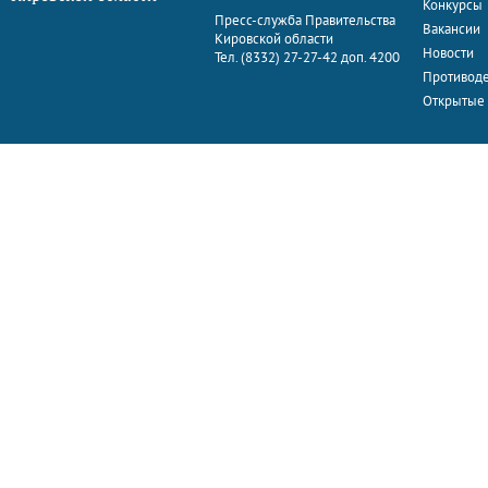
Конкурсы
Пресс-служба Правительства
Вакансии
Кировской области
Новости
Тел. (8332) 27-27-42 доп. 4200
Противоде
Открытые