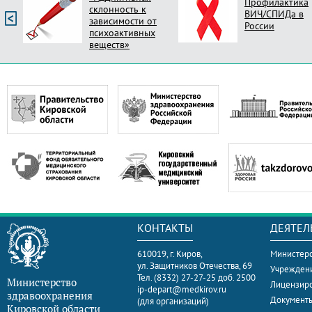
Профилактика
склонность к
ВИЧ/СПИДа в
зависимости от
России
психоактивных
веществ»
КОНТАКТЫ
ДЕЯТЕЛ
610019, г. Киров,
Министерс
ул. Защитников Отечества, 69
Учрежден
Тел. (8332) 27-27-25 доб. 2500
Министерство
Лицензир
ip-depart@medkirov.ru
здравоохранения
Документ
(для организаций)
Кировской области