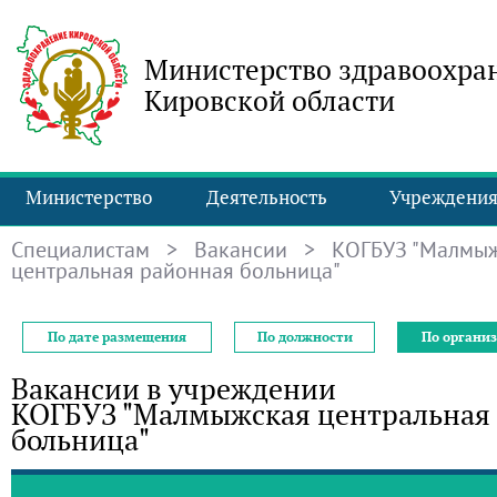
Министерство здравоохра
Кировской области
Министерство
Деятельность
Учреждени
Специалистам
>
Вакансии
> КОГБУЗ "Малмыж
центральная районная больница"
По дате размещения
По должности
По органи
Вакансии в учреждении
КОГБУЗ "Малмыжская центральная
больница"