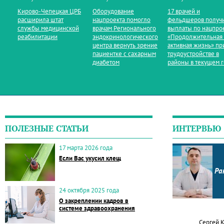
Кирово‑Чепецкая ЦРБ
Оборудование
17 врачей и
расширила штат
нацпроекта помогло
фельдшеров получ
службы медицинской
врачам Регионального
выплаты по нацпро
реабилитации
эндокринологического
«Продолжительная
центра вернуть зрение
активная жизнь» пр
пациентке с сахарным
трудоустройстве в
диабетом
районы в текущем 
ПОЛЕЗНЫЕ СТАТЬИ
ИНТЕРВЬЮ
17 марта 2026 года
Если Вас укусил клещ
Ра
24 октября 2025 года
О закреплении кадров в
системе здравоохранения
Сергей 