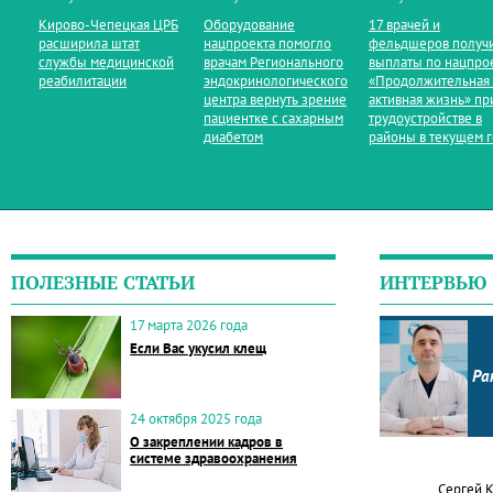
Кирово‑Чепецкая ЦРБ
Оборудование
17 врачей и
расширила штат
нацпроекта помогло
фельдшеров получ
службы медицинской
врачам Регионального
выплаты по нацпро
реабилитации
эндокринологического
«Продолжительная
центра вернуть зрение
активная жизнь» пр
пациентке с сахарным
трудоустройстве в
диабетом
районы в текущем 
ПОЛЕЗНЫЕ СТАТЬИ
ИНТЕРВЬЮ
17 марта 2026 года
Если Вас укусил клещ
Ра
24 октября 2025 года
О закреплении кадров в
системе здравоохранения
Сергей 