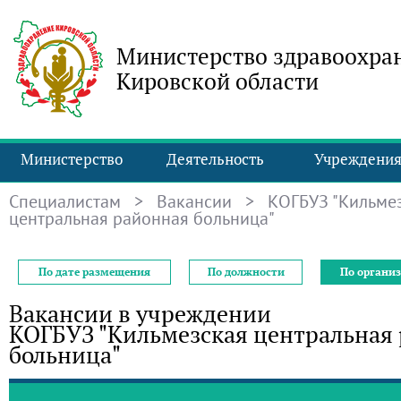
Министерство здравоохра
Кировской области
Министерство
Деятельность
Учреждени
Специалистам
>
Вакансии
> КОГБУЗ "Кильме
центральная районная больница"
По дате размещения
По должности
По органи
Вакансии в учреждении
КОГБУЗ "Кильмезская центральная
больница"