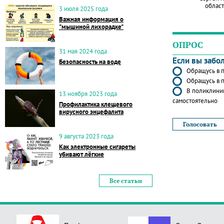
област
3 июля 2025 года
Важная информация о
"мышиной лихорадке"
ОПРОС
31 мая 2024 года
Если вы забо
Безопасность на воде
Обращусь в п
Обращусь в п
В поликлиник
13 ноября 2023 года
самостоятельно
Профилактика клещевого
вирусного энцефалита
9 августа 2023 года
Как электронные сигареты
убивают лёгкие
Все статьи