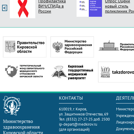
Профилактика
Опрос Оцени
ВИЧ/СПИДа в
новый стиль
России
поликлиник Ро
КОНТАКТЫ
ДЕЯТЕЛ
610019, г. Киров,
Министерс
ул. Защитников Отечества, 69
Учрежден
Тел. (8332) 27-27-25 доб. 2500
Министерство
Лицензир
ip-depart@medkirov.ru
здравоохранения
Документ
(для организаций)
Кировской области