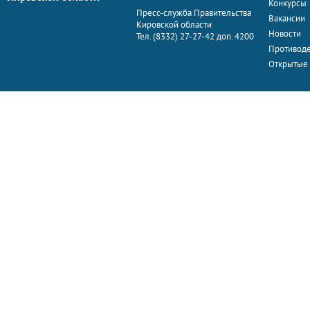
Конкурсы
Пресс-служба Правительства
Вакансии
Кировской области
Новости
Тел. (8332) 27-27-42 доп. 4200
Противоде
Открытые