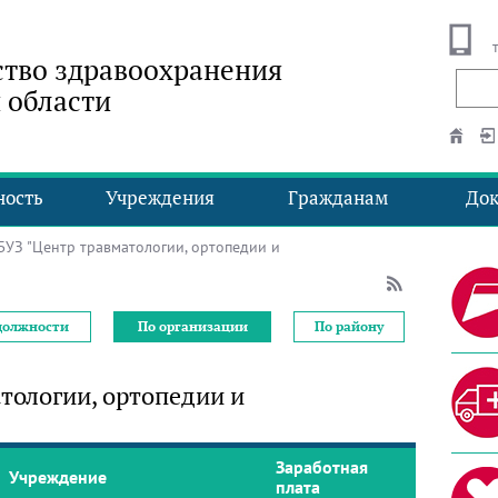
тво здравоохранения
 области
ность
Учреждения
Гражданам
До
З "Центр травматологии, ортопедии и
должности
По организации
По району
тологии, ортопедии и
Заработная
Учреждение
плата