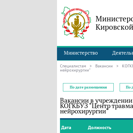
Министерс
Кировской
Министерство
Деятель
Специалистам
>
Вакансии
> КОГКБУ
нейрохирургии"
По дате размещения
По 
Вакансии в учреждении
КОГКБУЗ "Центр травма
нейрохирургии"
Дата
Должность