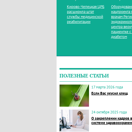
Кирово‑Чепецкая ЦРБ
Оборудован
расширила штат
нацпроекта 
службы медицинской
врачам Реги
реабилитации
эндокринол
центра верн
пациентке с
диабетом
ПОЛЕЗНЫЕ СТАТЬИ
17 марта 2026 года
Если Вас укусил клещ
24 октября 2025 года
О закреплении кадров 
системе здравоохране