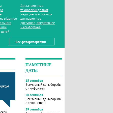
да
Дистанционные
ую
технологии делают
ую
медицинскую помощь
ию в Центре
для пациентов
тельного
доступнее, оперативнее
ошли
и комфортнее
 детей
Все фоторепортажи
ПАМЯТНЫЕ
ДАТЫ
15 сентября
Всемирный день борьбы
раком
с лимфомами
28 сентября
Всемирный день борьбы
с бешенством
29 сентября
вской