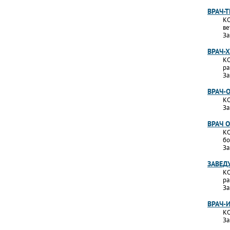
ВРАЧ-
КО
ве
За
ВРАЧ-
КО
ра
За
ВРАЧ-
КО
За
ВРАЧ 
КО
бо
За
ЗАВЕД
КО
ра
За
ВРАЧ-
КО
За