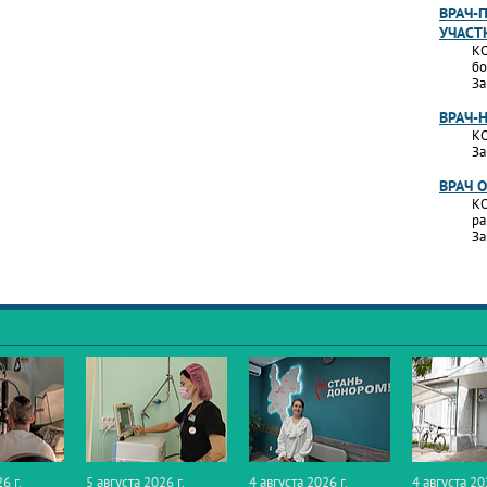
ВРАЧ-
УЧАСТ
КО
бо
За
ВРАЧ-
КО
За
ВРАЧ 
КО
ра
За
6 г.
5 августа 2026 г.
4 августа 2026 г.
4 августа 20