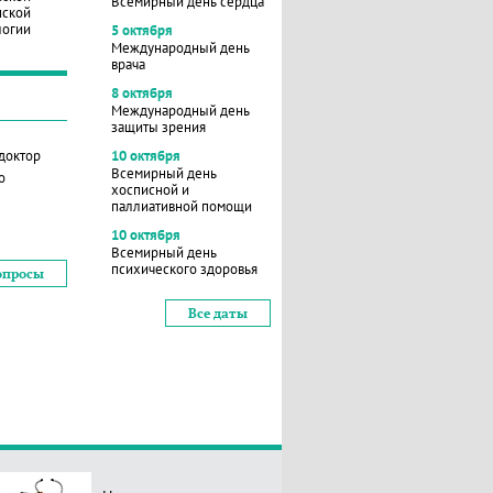
Всемирный день сердца
нской
логии
5 октября
Международный день
врача
8 октября
Международный день
защиты зрения
 доктор
10 октября
Всемирный день
о
хосписной и
паллиативной помощи
10 октября
Всемирный день
психического здоровья
опросы
Все даты