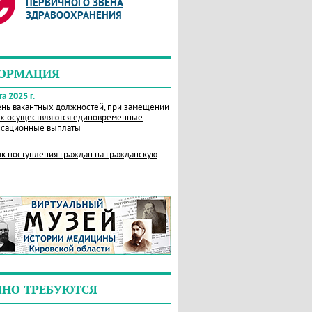
ПЕРВИЧНОГО ЗВЕНА
ЗДРАВООХРАНЕНИЯ
ОРМАЦИЯ
а 2025 г.
нь вакантных должностей, при замещении
х осуществляются единовременные
сационные выплаты
к поступления граждан на гражданскую
ЧНО ТРЕБУЮТСЯ