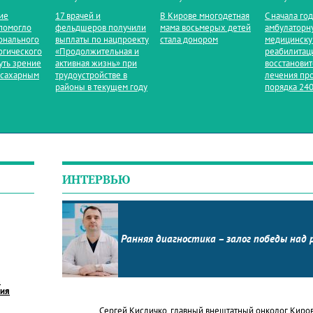
ие
17 врачей и
В Кирове многодетная
С начала го
помогло
фельдшеров получили
мама восьмерых детей
амбулаторн
онального
выплаты по нацпроекту
стала донором
медицинск
огического
«Продолжительная и
реабилитац
уть зрение
активная жизнь» при
восстанови
 сахарным
трудоустройстве в
лечения пр
районы в текущем году
порядка 240
ИНТЕРВЬЮ
Ранняя диагностика – залог победы над 
в
ния
Сергей Кисличко, главный внештатный онколог Киро