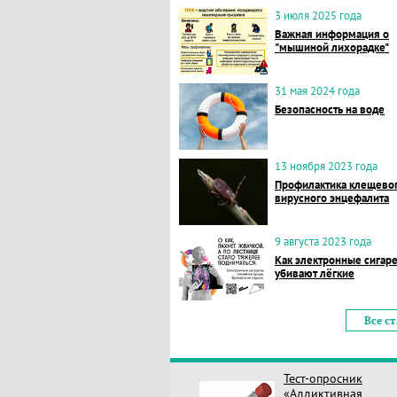
3 июля 2025 года
Важная информация о
"мышиной лихорадке"
31 мая 2024 года
Безопасность на воде
13 ноября 2023 года
Профилактика клещево
вирусного энцефалита
9 августа 2023 года
Как электронные сигар
убивают лёгкие
Все с
Тест-опросник
«Аддиктивная