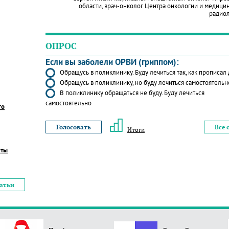
области, врач-онколог Центра онкологии и медици
радио
ОПРОС
Если вы заболели ОРВИ (гриппом):
Обращусь в поликлинику. Буду лечиться так, как прописал
Обращусь в поликлинику, но буду лечиться самостоятельн
В поликлинику обращаться не буду. Буду лечиться
самостоятельно
го
Все 
Итоги
еты
татьи