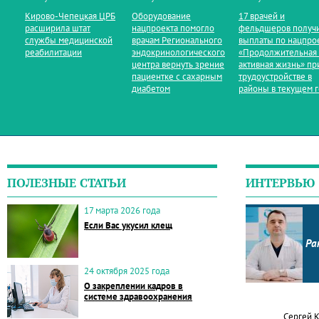
Кирово‑Чепецкая ЦРБ
Оборудование
17 врачей и
расширила штат
нацпроекта помогло
фельдшеров получ
службы медицинской
врачам Регионального
выплаты по нацпро
реабилитации
эндокринологического
«Продолжительная
центра вернуть зрение
активная жизнь» пр
пациентке с сахарным
трудоустройстве в
диабетом
районы в текущем 
ПОЛЕЗНЫЕ СТАТЬИ
ИНТЕРВЬЮ
17 марта 2026 года
Если Вас укусил клещ
Ра
24 октября 2025 года
О закреплении кадров в
системе здравоохранения
Сергей 