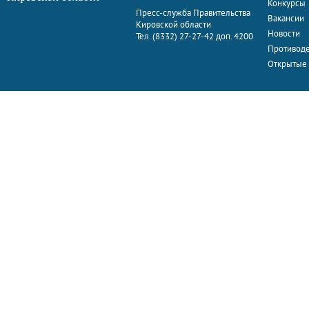
Конкурсы
Пресс-служба Правительства
Вакансии
Кировской области
Новости
Тел. (8332) 27-27-42 доп. 4200
Противоде
Открытые