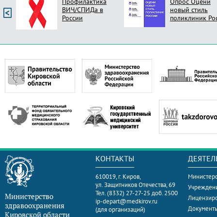
Профилактика
Опрос Оцени
ВИЧ/СПИДа в
новый стиль
России
поликлиник Ро
КОНТАКТЫ
ДЕЯТЕЛ
610019, г. Киров,
Министерс
ул. Защитников Отечества, 69
Учрежден
Тел. (8332) 27-27-25 доб. 2500
Министерство
Лицензир
ip-depart@medkirov.ru
здравоохранения
Документ
(для организаций)
Кировской области