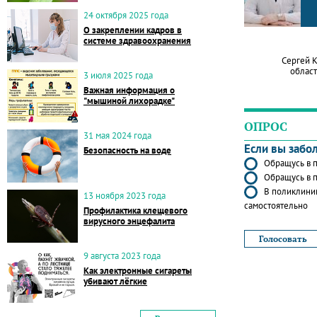
24 октября 2025 года
О закреплении кадров в
системе здравоохранения
Сергей 
област
3 июля 2025 года
Важная информация о
"мышиной лихорадке"
ОПРОС
31 мая 2024 года
Если вы забо
Безопасность на воде
Обращусь в п
Обращусь в п
В поликлиник
13 ноября 2023 года
самостоятельно
Профилактика клещевого
вирусного энцефалита
9 августа 2023 года
Как электронные сигареты
убивают лёгкие