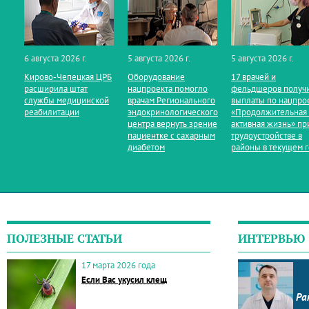
6 августа 2026 г.
5 августа 2026 г.
5 августа 2026 г.
Кирово‑Чепецкая ЦРБ
Оборудование
17 врачей и
расширила штат
нацпроекта помогло
фельдшеров получ
службы медицинской
врачам Регионального
выплаты по нацпро
реабилитации
эндокринологического
«Продолжительная
центра вернуть зрение
активная жизнь» пр
пациентке с сахарным
трудоустройстве в
диабетом
районы в текущем 
ПОЛЕЗНЫЕ СТАТЬИ
ИНТЕРВЬЮ
17 марта 2026 года
Если Вас укусил клещ
Ра