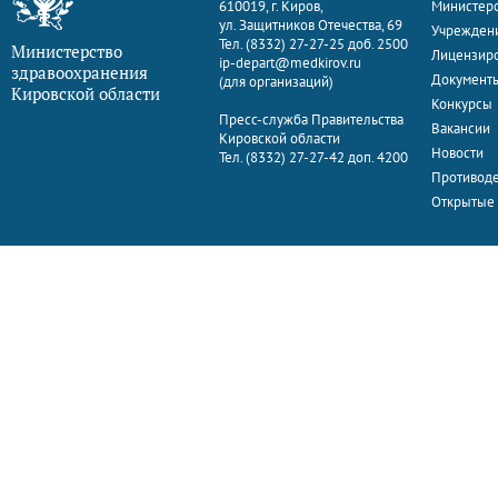
610019, г. Киров,
Министерс
ул. Защитников Отечества, 69
Учрежден
Тел. (8332) 27-27-25 доб. 2500
Министерство
Лицензир
ip-depart@medkirov.ru
здравоохранения
Документ
(для организаций)
Кировской области
Конкурсы
Пресс-служба Правительства
Вакансии
Кировской области
Новости
Тел. (8332) 27-27-42 доп. 4200
Противоде
Открытые