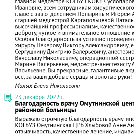
главной медсестре КОГБУЗ КОКБ Суслопаров
Ивановне, всем сотрудникам хирургического
главе с зав.отделением Попыриным Игорем 
старшей медсестрой Каргапольцевой Наталь
высочайший профессионализм, качественное
доброту, чуткое и внимательное отношение к
Особая благодарность за успешно проведен
хирургу Некерову Виктору Александровичу, е
Сергушкину Дмитрию Валерьевичу, анестези
Вячеславу Николаевичу, операционной сестр
Марине Валерьевне, медсестре-анестезисту 
Васильевне. Вы прекрасные, талантливые люд
все, за ваши добрые сердца и золотые руки!
Малых Елена Николаевна
23 декабря 2022 г.
Благодарность врачу Омутнинской цен
районной больницы
Выражаю огромную благодарность врачу-ин
КОГБУЗ Омутнинская ЦРБ Хлыбовой Анне Ан
отзывчивость, качественное лечение, индив