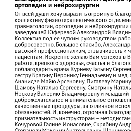
ортопедии и нейрохирургии
От всей души хочу выразить огромную благо
коллективу физиотерапевтического отделен
травматологии, ортопедии и нейрохирургии в
заведующей Юферевой Александрой Владим
Коллектив под ее чутким руководством работ
добросовестно. Большое спасибо, Александр
высокий профессионализм, отзывчивость и 
пациентам. Искренне желаю Вам успехов в 
работе, крепкого здоровья, счастья и благоп
поблагодарить врача Курневу Татьяну Сергее
сестру Брагину Веронику Геннадьевну и мед. 
Ананидзе Майю Арсеновну, Пигалеву Марину
Шамову Наталью Сергеевну, Смотрину Наталь
Носкову Валерию Владимировну и младший м
доброжелательное и внимательное отношени
качественные процедуры, за отличное испол
обязанностей. И, конечно, огромная благода
признательность инструкторам – методистам
Кочуровой Галине Ионасовне, Скрябину Анд
Степанову Максиму Анатольевичу, Щенников