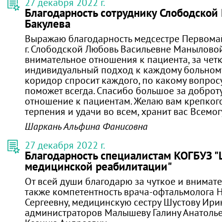
27 декабря 2022 г.
Благодарность сотруднику Слободской Ц
Бакулева
Выражаю благодарность медсестре Первома
г. Слободской Любовь Васильевне Маныловой 
внимательное отношения к пациента, за четк
индивидуальный подход к каждому больному
коридор спросит каждого, по какому вопросу
поможет всегда. Спасибо большое за доброту
отношение к пациентам. Желаю вам крепкого
терпения и удачи во всем, хранит вас Всемо
Шаркань Альфина Фанисовна
27 декабря 2022 г.
Благодарность специалистам КОГБУЗ "
медицинской реабилитации"
От всей души благодарю за чуткое и внимат
также компетентность врача-офтальмолога 
Сергеевну, медицинскую сестру Шустову Ирин
администраторов Малышеву Галину Анатоль