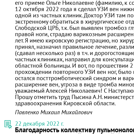
его приеме Ольге Николаевне (фамилию, к со
12 октября 2022 года я сделал УЗИ вен ниж
одной из частных клиник. Доктор УЗИ там п
экстренному обратиться в хирургическое от
Слободской ЦРБ, т.к. был выявлен тромбоз г
правой ноги, страдаю варикозным расширен
лет. Я имею кировскую регистрацию, но хирур
принял, назначил правильное лечение, разл
(сдавал несколько раз) в т.ч. и дорогостоящие
частных клиниках, направил для консультац
областной больницы. И вот, по прошествии 2 
прохождении повторного УЗИ вен ног, было 
остался посттромботический синдром и вар
расширение вен, угроза в виде тромба минов
уважаемый Алексей Николаевич! С Наступа
Прошу отметить труд Пысина А.Н. министерс
здравоохранения Кировской области.
Павленко Михаил Михайлович
22 декабря 2022 г.
Благодарность коллективу пульмоноло