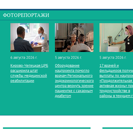
ФОТОРЕПОРТАЖИ
6 августа 2026 г.
5 августа 2026 г.
5 августа 2026 г.
Кирово‑Чепецкая ЦРБ
Оборудование
17 врачей и
расширила штат
нацпроекта помогло
фельдшеров получ
службы медицинской
врачам Регионального
выплаты по нацпро
реабилитации
эндокринологического
«Продолжительная
центра вернуть зрение
активная жизнь» пр
пациентке с сахарным
трудоустройстве в
диабетом
районы в текущем 