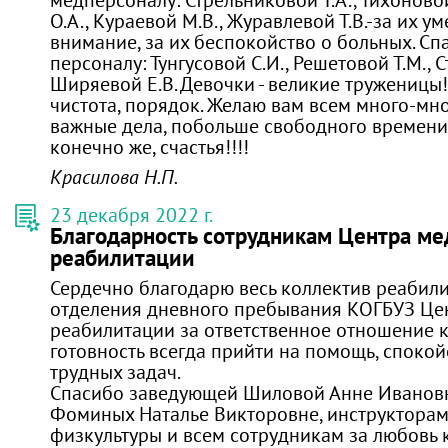
О.А., Кураевой М.В., Журавлевой Т.В.-за их ум
внимание, за их беспокойство о больных. С
персоналу: Тунгусовой С.И., Решетовой Т.М., 
Ширяевой Е.В. Девочки - великие труженицы
чистота, порядок. Желаю вам всем много-мно
важные дела, побольше свободного времени 
конечно же, счастья!!!!
Красилова Н.П.
23 декабря 2022 г.
Благодарность сотрудникам Центра м
реабилитации
Сердечно благодарю весь коллектив реабил
отделения дневного пребывания КОГБУЗ Це
реабилитации за ответственное отношение к
готовность всегда прийти на помощь, споко
трудных задач.
Спасибо заведующей Шиловой Анне Ивановн
Фоминых Наталье Викторовне, инструктора
физкультуры и всем сотрудникам за любовь к