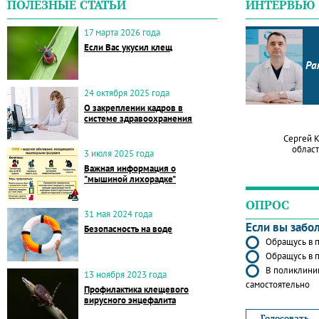
ПОЛЕЗНЫЕ СТАТЬИ
ИНТЕРВЬЮ
17 марта 2026 года
Если Вас укусил клещ
Ра
24 октября 2025 года
О закреплении кадров в
системе здравоохранения
Сергей 
област
3 июля 2025 года
Важная информация о
"мышиной лихорадке"
ОПРОС
31 мая 2024 года
Если вы забо
Безопасность на воде
Обращусь в п
Обращусь в п
В поликлиник
13 ноября 2023 года
самостоятельно
Профилактика клещевого
вирусного энцефалита