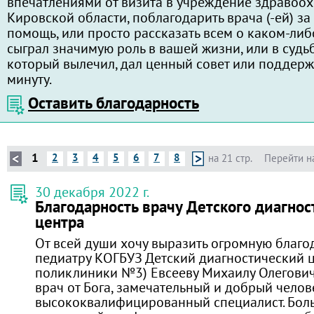
впечатлениями от визита в учреждение здравоо
Кировской области, поблагодарить врача (-ей) з
помощь, или просто рассказать всем о каком-либ
сыграл значимую роль в вашей жизни, или в судь
который вылечил, дал ценный совет или поддерж
минуту.
Оставить благодарность
1
2
3
4
5
6
7
8
на 21 стр.
Перейти н
30 декабря 2022 г.
Благодарность врачу Детского диагнос
центра
От всей души хочу выразить огромную благо
педиатру КОГБУЗ Детский диагностический 
поликлиники №3) Евсееву Михаилу Олегович
врач от Бога, замечательный и добрый челов
высококвалифицированный специалист. Бол