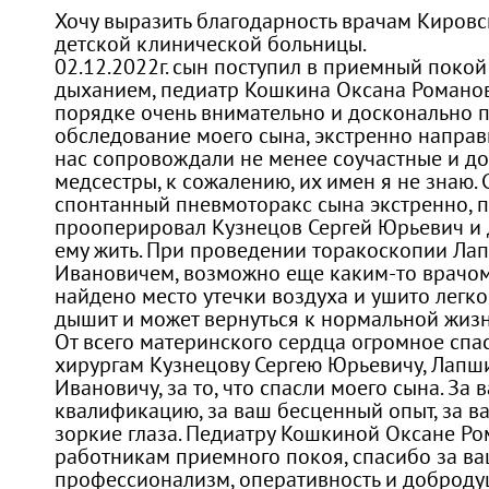
Хочу выразить благодарность врачам Киров
детской клинической больницы.
02.12.2022г. сын поступил в приемный поко
дыханием, педиатр Кошкина Оксана Романо
порядке очень внимательно и досконально 
обследование моего сына, экстренно направи
нас сопровождали не менее соучастные и 
медсестры, к сожалению, их имен я не знаю.
спонтанный пневмоторакс сына экстренно, п
прооперировал Кузнецов Сергей Юрьевич и 
ему жить. При проведении торакоскопии Л
Ивановичем, возможно еще каким-то врачом,
найдено место утечки воздуха и ушито легко
дышит и может вернуться к нормальной жизн
От всего материнского сердца огромное спа
хирургам Кузнецову Сергею Юрьевичу, Лапш
Ивановичу, за то, что спасли моего сына. За
квалификацию, за ваш бесценный опыт, за в
зоркие глаза. Педиатру Кошкиной Оксане Ро
работникам приемного покоя, спасибо за в
профессионализм, оперативность и доброду