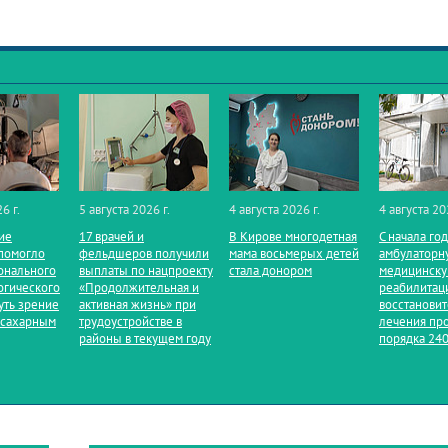
6 г.
5 августа 2026 г.
4 августа 2026 г.
4 августа 20
ие
17 врачей и
В Кирове многодетная
С начала го
помогло
фельдшеров получили
мама восьмерых детей
амбулаторн
онального
выплаты по нацпроекту
стала донором
медицинск
огического
«Продолжительная и
реабилитац
уть зрение
активная жизнь» при
восстанови
 сахарным
трудоустройстве в
лечения пр
районы в текущем году
порядка 240