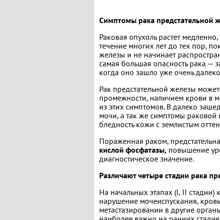
Симптомы рака предстательной ж
Раковая опухоль растет медленно,
течение многих лет до тех пор, п
железы и не начинает распространя
самая большая опасность рака — з
когда оно зашло уже очень далеко
Рак предстательной железы может
промежности, наличием крови в мо
из этих симптомов. В далеко заше
мочи, а так же симптомы раковой 
бледность кожи с землистым оттен
Пораженная раком, предстательна
кислой фосфатазы,
повышение уро
диагностическое значение.
Различают четыре стадии рака пр
На начальных этапах (I, II стадии
нарушение мочеиспускания, кровь 
метастазировании в другие органы 
наиболее важно на ранних стадия