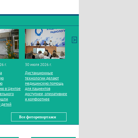
26 г.
30 июля 2026 г.
да
Дистанционные
ую
технологии делают
ую
медицинскую помощь
ию в Центре
для пациентов
тельного
доступнее, оперативнее
ошли
и комфортнее
 детей
Все фоторепортажи