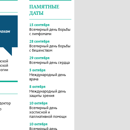
ПАМЯТНЫЕ
ДАТЫ
15 сентября
Всемирный день борьбы
раком
с лимфомами
28 сентября
Всемирный день борьбы
с бешенством
29 сентября
вской
Всемирный день сердца
нской
логии
5 октября
Международный день
врача
8 октября
Международный день
защиты зрения
 доктор
10 октября
Всемирный день
о
хосписной и
паллиативной помощи
10 октября
Всемирный день