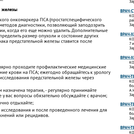
За
й железы
ВРАЧ-
КО
кого онкомаркера ПСА (простатспецифического
ра
 методов диагностики, позволяющий заподозрить
За
ии, когда его еще можно удалить. Дополнительные
ВРАЧ-Х
пределить размер опухоли и состояние других
КО
рака предстательной железы ставится после
7 
За
ВРАЧ-Х
КО
егулярно проходите профилактические медицинские
За
ние крови на ПСА; ежегодно обращайтесь к урологу
ВРАЧ-Т
исследования предстательной железы через
КО
бо
м назначена терапия, - регулярно принимайте
А.
За
 у вас вопросы обязательно обсуждайте с врачом;
очно отдыхайте;
ВРАЧ-
КО
 исследования и после проведенного лечения для
бо
нений или рецидивов.
За
ВРАЧ-Т
КО