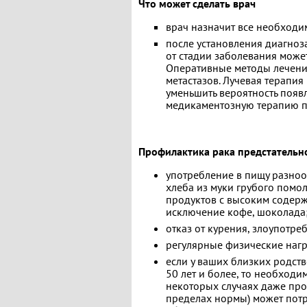
Что может сделать врач
врач назначит все необходи
после установления диагноз
от стадии заболевания може
Оперативные методы лечения
метастазов. Лучевая терапия
уменьшить вероятность появл
медикаментозную терапию п
Профилактика рака предстательн
употребление в пищу разно
хлеба из муки грубого помо
продуктов с высоким содер
исключение кофе, шоколада
отказ от курения, злоупотре
регулярные физические нагр
если у ваших близких родст
50 лет и более, то необходи
некоторых случаях даже про
пределах нормы) может пот