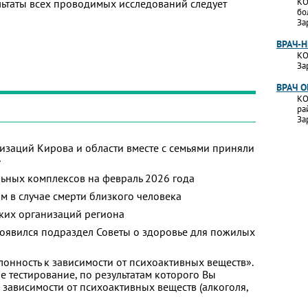
КО
льтаты всех проводимых исследований следует
бо
За
ВРАЧ-
КО
За
ВРАЧ 
КО
ра
За
изаций Кирова и области вместе с семьями приняли
»
ьных комплексов на февраль 2026 года
м в случае смерти близкого человека
ких организаций региона
появился подраздел Советы о здоровье для пожилых
лонность к зависимости от психоактивных веществ».
 тестирование, по результатам которого Вы
 к зависимости от психоактивных веществ (алкоголя,