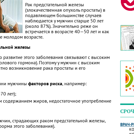
Рак предстательной железы
(злокачественная опухоль простаты) в
подавляющем большинстве случаев
наблюдается у мужчин старше 50 лет
(около 87%). Значительно реже он
встре­чается в возрасте 40—50 лет и как
е молодом возрасте.
ельной железы
ю развитие этого заболевания связывают с высоким
олового гормона). Поэтому у мужчин с высоким
ятно возникновение рака простаты и его
изни мужчины
факторов риска
, например:
70 лет);
м содержанием жиров, недостаточное употребление
СРОЧ
жчин, страдающих раком предстательной железы,
ВРАЧ-
форма этого заболевания).
КО
ра