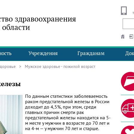
тво здравоохранения
 области
ность
Учреждения
Гражданам
До
здоровье
>
Мужское здоровье - пожилой возраст
железы
По данным статистики заболеваемость
раком предстательной железы в России
доходит до 4,5%, при этом, среди
главных причин смерти рак
предстательной железы находится на 5-
м месте у мужчин в возрасте до 70 лет и
на 4-м — у мужчин 70 лет и старше.