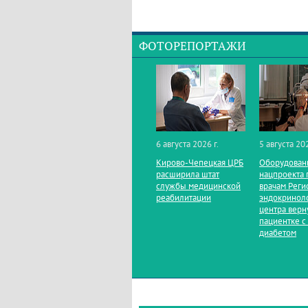
ФОТОРЕПОРТАЖИ
6 августа 2026 г.
5 августа 202
Кирово‑Чепецкая ЦРБ
Оборудован
расширила штат
нацпроекта 
службы медицинской
врачам Реги
реабилитации
эндокринол
центра верн
пациентке с
диабетом