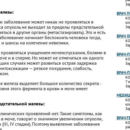
За
елезы:
ВРАЧ 
КО
 и заболевание может никак не проявляться в
кл
ока опухоль не выходит за пределы предстательной
За
ться в другие органы (метастазировать). Это и есть
ВРАЧ 
аболевание начинает беспокоить человека тогда,
КО
 и шансы на излечение невелики.
За
 проявляться учащением мочеиспускания, болями в
ВРАЧ-
че и в сперме. Но может не отмечаться ни одного
КО
дших случаях может развиться острая задержка
За
интоксикации — резкое похудание, слабость,
ВРАЧ-
ком.
КО
7 
я железа выделяет большое количество секрета -
За
вня этого фермента в крови и моче имеет
МЕДИЦ
КО
едстательной железы:
кл
За
) клинических проявлений нет. Такие симптомы, как
ВРАЧ-Т
в моче, говорят о значимом увеличении опухоли,
КО
(III, IV стадии). Поэтому выявление заболевания
ра
х.