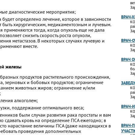
ве
За
мые диагностические мероприятия;
ВРАЧ-Х
а будет определено лечение, которое в зависимости
КО
т быть хирургическим, медикаментозным и лучевым.
ра
 применяются тогда, когда опухоль еще не дала
За
 позволяет снизить скорость роста опухоли,
ения метастазов. В некоторых случаях лучевую и
ВРАЧ-
КО
рименяют вместе.
За
ВРАЧ 
КО
ой железы
бо
За
образных продуктов растительного происхождения,
ла, зерновых и бобовых продуктов; ограничение
ЗАВЕД
жанием животных жиров; ограничение и/или
КО
ра
;
За
бления алкоголем;
ВРАЧ-
узки, поддержание оптимального веса;
КО
венников были случаи развития рака простаты и вам
За
мо сдавать кровь на определение ПСА ежегодно; в
сто нарастание величины ПСА (даже находящихся в
ВРАЧ-П
ребовать проведения дополнительных
УЧАСТ