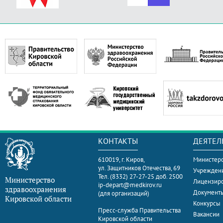
КОНТАКТЫ
ДЕЯТЕЛ
610019, г. Киров,
Министерс
ул. Защитников Отечества, 69
Учрежден
Тел. (8332) 27-27-25 доб. 2500
Министерство
Лицензир
ip-depart@medkirov.ru
здравоохранения
Документ
(для организаций)
Кировской области
Конкурсы
Пресс-служба Правительства
Вакансии
Кировской области