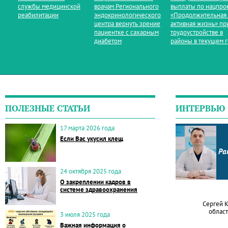
службы медицинской
врачам Регионального
выплаты по нацпро
реабилитации
эндокринологического
«Продолжительная
центра вернуть зрение
активная жизнь» пр
пациентке с сахарным
трудоустройстве в
диабетом
районы в текущем 
ПОЛЕЗНЫЕ СТАТЬИ
ИНТЕРВЬЮ
17 марта 2026 года
Если Вас укусил клещ
Ра
24 октября 2025 года
О закреплении кадров в
системе здравоохранения
Сергей 
област
3 июля 2025 года
Важная информация о