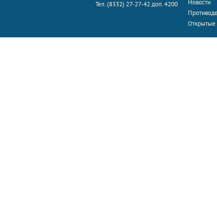
Новости
Тел. (8332) 27-27-42 доп. 4200
Противоде
Открытые