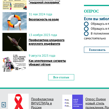
"мышиной лихорадке"
ОПРОС
31 мая 2024 года
Если вы забо
Безопасность на воде
Обращусь в п
Обращусь в п
В поликлиник
13 ноября 2023 года
самостоятельно
Профилактика клещевого
вирусного энцефалита
9 августа 2023 года
Как электронные сигареты
убивают лёгкие
Все статьи
Профилактика
Опрос Оцени
ВИЧ/СПИДа в
новый стиль
России
поликлиник Ро