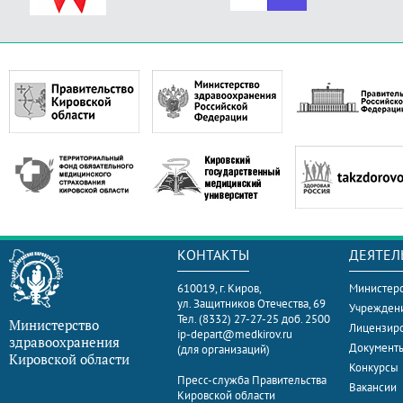
КОНТАКТЫ
ДЕЯТЕЛ
610019, г. Киров,
Министерс
ул. Защитников Отечества, 69
Учрежден
Тел. (8332) 27-27-25 доб. 2500
Министерство
Лицензир
ip-depart@medkirov.ru
здравоохранения
Документ
(для организаций)
Кировской области
Конкурсы
Пресс-служба Правительства
Вакансии
Кировской области