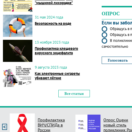
"мышиной лихорадке"
ОПРОС
31 мая 2024 года
Если вы забо
Безопасность на воде
Обращусь в п
Обращусь в п
В поликлиник
13 ноября 2023 года
самостоятельно
Профилактика клещевого
вирусного энцефалита
9 августа 2023 года
Как электронные сигареты
убивают лёгкие
Все статьи
Профилактика
Опрос Оцени
ВИЧ/СПИДа в
новый стиль
России
поликлиник Ро