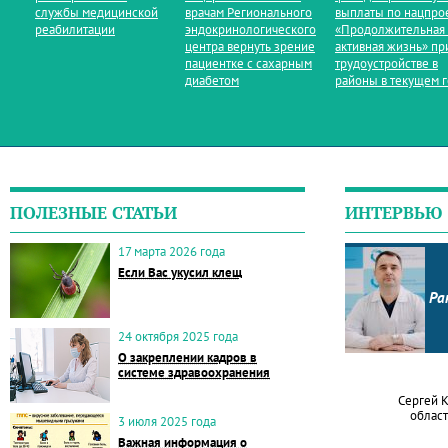
службы медицинской
врачам Регионального
выплаты по нацпро
реабилитации
эндокринологического
«Продолжительная
центра вернуть зрение
активная жизнь» пр
пациентке с сахарным
трудоустройстве в
диабетом
районы в текущем 
ПОЛЕЗНЫЕ СТАТЬИ
ИНТЕРВЬЮ
17 марта 2026 года
Если Вас укусил клещ
Ра
24 октября 2025 года
О закреплении кадров в
системе здравоохранения
Сергей 
област
3 июля 2025 года
Важная информация о