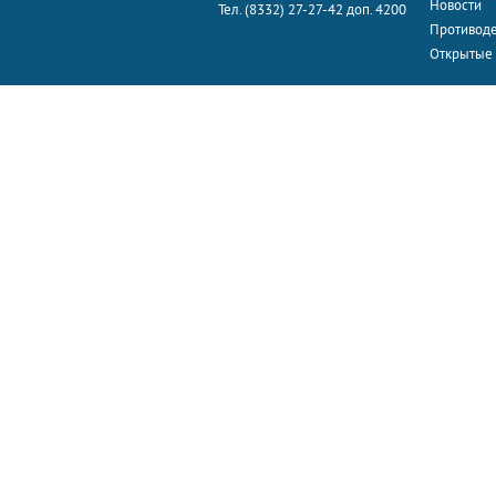
Новости
Тел. (8332) 27-27-42 доп. 4200
Противоде
Открытые