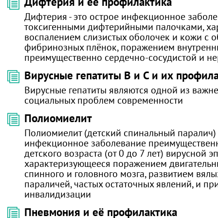
Дифтерия и её профилактика
Дифтерия - это острое инфекционное забол
токсигенными дифтерийными палочками, ха
воспалением слизистых оболочек и кожи с 
фибринозных плёнок, поражением внутренни
преимущественно сердечно-сосудистой и не
Вирусные гепатиты B и C и их профил
Вирусные гепатиты являются одной из важн
социальных проблем современности
Полиомиелит
Полиомиелит (детский спинальный паралич) 
инфекционное заболевание преимуществен
детского возраста (от 0 до 7 лет) вирусной э
характеризующееся поражением двигательн
спинного и головного мозга, развитием вялы
параличей, частых остаточных явлений, и п
инвалидизации
Пневмония и её профилактика