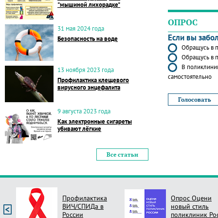
"мышиной лихорадке"
ОПРОС
31 мая 2024 года
Если вы забо
Безопасность на воде
Обращусь в п
Обращусь в п
В поликлиник
13 ноября 2023 года
самостоятельно
Профилактика клещевого
вирусного энцефалита
9 августа 2023 года
Как электронные сигареты
убивают лёгкие
Все статьи
Профилактика
Опрос Оцени
ВИЧ/СПИДа в
новый стиль
России
поликлиник Ро