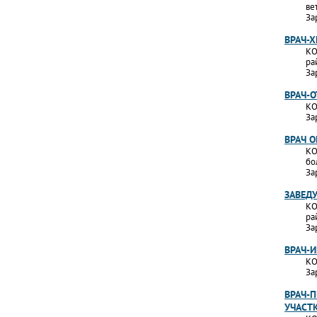
ве
За
ВРАЧ-Х
КО
ра
За
ВРАЧ-
КО
За
ВРАЧ 
КО
бо
За
ЗАВЕД
КО
ра
За
ВРАЧ-
КО
За
ВРАЧ-П
УЧАСТ