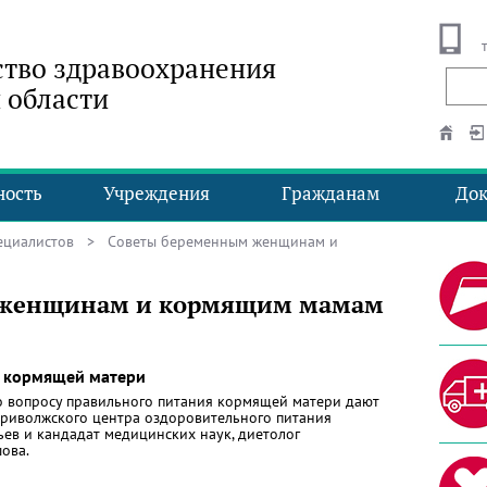
тво здравоохранения
 области
ность
Учреждения
Гражданам
До
ециалистов
> Советы беременным женщинам и
 женщинам и кормящим мамам
 кормящей матери
о вопросу правильного питания кормящей матери дают
Приволжского центра оздоровительного питания
ьев и кандадат медицинских наук, диетолог
ова.