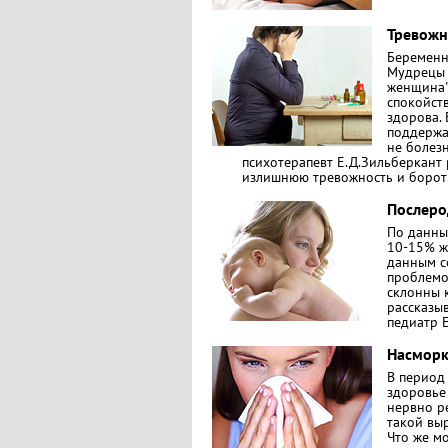
Тревожн
Беременн
Мудрецы 
женщина".
спокойств
здорова.
поддержат
не болезн
психотерапевт Е.Д.Зильберкант
излишнюю тревожность и борот
Послеро
По данны
10-15% ж
данным с
проблемо
склонны 
рассказы
педиатр 
Насморк
В период
здоровье 
нервно ре
такой вы
Что же м