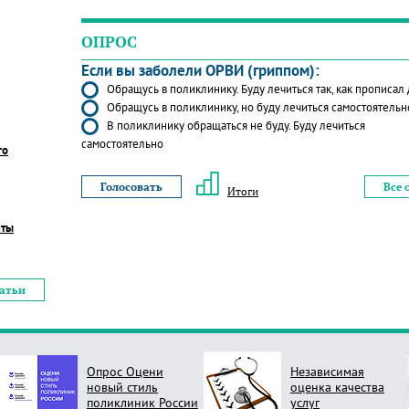
ОПРОС
Если вы заболели ОРВИ (гриппом):
Обращусь в поликлинику. Буду лечиться так, как прописал
Обращусь в поликлинику, но буду лечиться самостоятельн
В поликлинику обращаться не буду. Буду лечиться
самостоятельно
го
Все 
Итоги
еты
татьи
Опрос Оцени
Независимая
новый стиль
оценка качества
поликлиник России
услуг