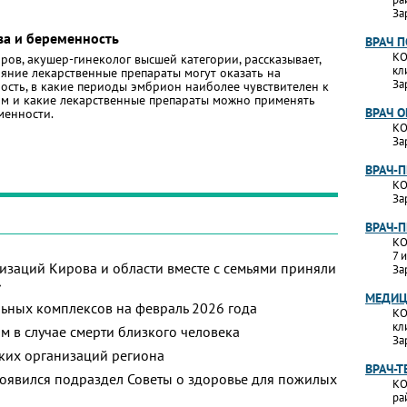
За
ва и беременность
ВРАЧ 
КО
ров, акушер-гинеколог высшей категории, рассказывает,
кл
ияние лекарственные препараты могут оказать на
За
ость, в какие периоды эмбрион наиболее чувствителен к
ам и какие лекарственные препараты можно применять
ВРАЧ 
менности.
КО
За
ВРАЧ-
КО
За
ВРАЧ-
КО
7 
изаций Кирова и области вместе с семьями приняли
За
»
МЕДИЦ
ьных комплексов на февраль 2026 года
КО
кл
м в случае смерти близкого человека
За
ких организаций региона
ВРАЧ-Т
появился подраздел Советы о здоровье для пожилых
КО
ра