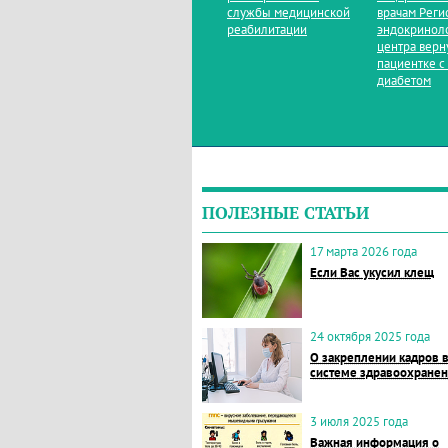
службы медицинской
врачам Реги
реабилитации
эндокринол
центра верн
пациентке с
диабетом
ПОЛЕЗНЫЕ СТАТЬИ
17 марта 2026 года
Если Вас укусил клещ
24 октября 2025 года
О закреплении кадров 
системе здравоохране
3 июля 2025 года
Важная информация о