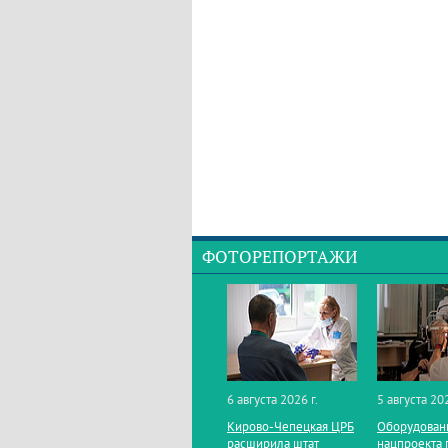
ФОТОРЕПОРТАЖИ
6 августа 2026 г.
5 августа 202
Кирово‑Чепецкая ЦРБ
Оборудован
расширила штат
нацпроекта 