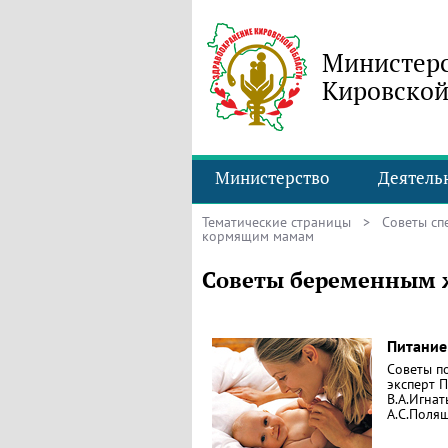
Министерс
Кировской
Министерство
Деятель
Тематические страницы
>
Советы сп
кормящим мамам
Советы беременным
Питание
Советы п
эксперт 
В.А.Игнат
А.С.Поляш