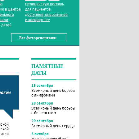
ую
медицинскую помощь
ию в Центре
для пациентов
тельного
доступнее, оперативнее
ошли
и комфортнее
 детей
Все фоторепортажи
ПАМЯТНЫЕ
ДАТЫ
15 сентября
Всемирный день борьбы
раком
с лимфомами
28 сентября
Всемирный день борьбы
с бешенством
29 сентября
вской
Всемирный день сердца
нской
логии
5 октября
Международный день