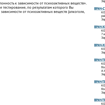
За
лонность к зависимости от психоактивных веществ».
 тестирование, по результатам которого Вы
ВРАЧ-
 к зависимости от психоактивных веществ (алкоголя,
КО
ра
За
ВРАЧ-Х
КО
7 
За
ВРАЧ-Х
КО
За
ВРАЧ-Т
КО
бо
А.
За
ВРАЧ-
КО
бо
За
ВРАЧ-Т
КО