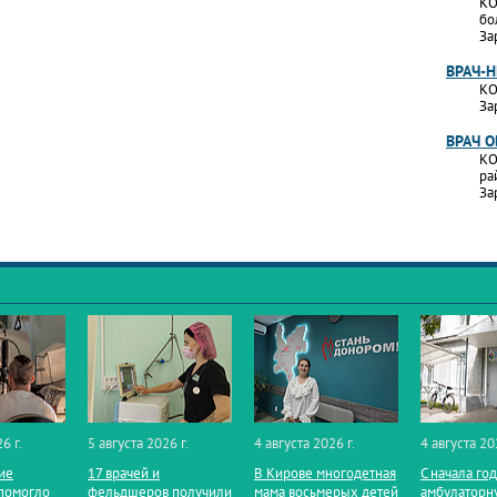
КО
бо
За
ВРАЧ-
КО
За
ВРАЧ 
КО
ра
За
6 г.
5 августа 2026 г.
4 августа 2026 г.
4 августа 20
ие
17 врачей и
В Кирове многодетная
С начала го
помогло
фельдшеров получили
мама восьмерых детей
амбулаторн