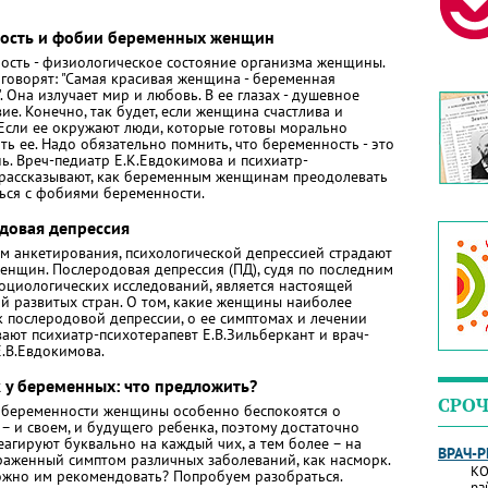
ость и фобии беременных женщин
ость - физиологическое состояние организма женщины.
говорят: "Самая красивая женщина - беременная
 Она излучает мир и любовь. В ее глазах - душевное
ие. Ко­нечно, так будет, если женщина счастлива и
 Если ее окружают люди, которые готовы морально
ь ее. Надо обязательно помнить, что беременность - это
ь. Вреч-педиатр Е.К.Евдокимова и психиатр-
 рассказывают, как беременным женщинам преодолевать
ься с фобиями беременности.
довая депрессия
м анкетирования, психологической депрессией страдают
енщин. Послеродовая депрессия (ПД), судя по последним
оциологических исследований, является настоящей
й развитых стран. О том, какие женщины наиболее
к послеродовой депрессии, о ее симптомах и лечении
вают психиатр-психотерапевт Е.В.Зильберкант и врач-
Е.В.Евдокимова.
 у беременных: что предложить?
СРОЧ
 беременности женщины особенно беспокоятся о
– и своем, и будущего ребенка, поэтому достаточно
агируют буквально на каждый чих, а тем более – на
ВРАЧ-
раженный симптом различных заболеваний, как насморк.
КО
ожно им рекомендовать? Попробуем разобраться.
ра