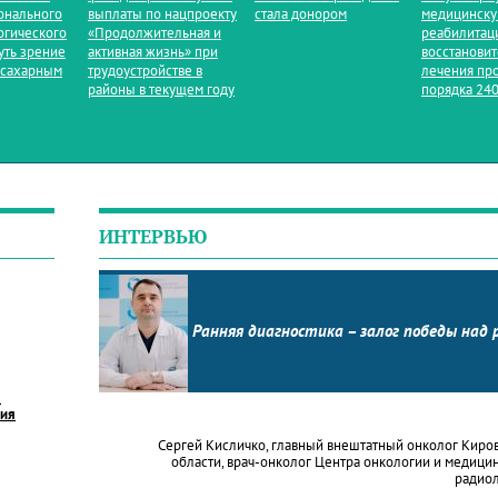
онального
выплаты по нацпроекту
стала донором
медицинск
огического
«Продолжительная и
реабилитац
уть зрение
активная жизнь» при
восстанови
 сахарным
трудоустройстве в
лечения пр
районы в текущем году
порядка 240
ИНТЕРВЬЮ
Ранняя диагностика – залог победы над 
в
ния
Сергей Кисличко, главный внештатный онколог Киро
области, врач-онколог Центра онкологии и медици
радио