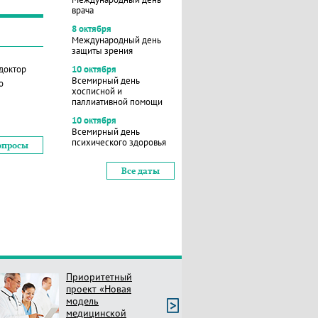
врача
8 октября
Международный день
защиты зрения
 доктор
10 октября
Всемирный день
о
хосписной и
паллиативной помощи
10 октября
Всемирный день
психического здоровья
опросы
Все даты
Приоритетный
проект «Новая
модель
медицинской