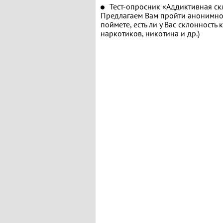
Тест-опросник «Аддиктивная ск
Предлагаем Вам пройти анонимное
поймете, есть ли у Вас склонность
наркотиков, никотина и др.)