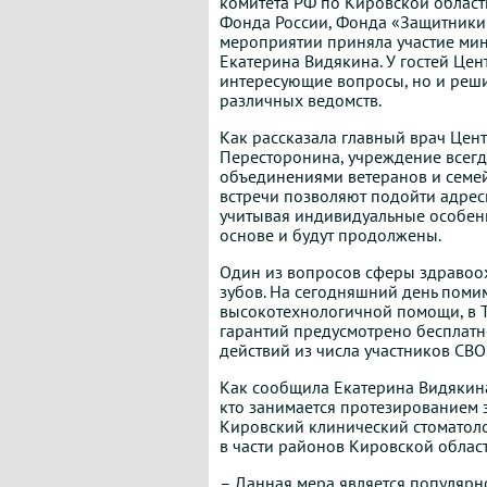
комитета РФ по Кировской област
Фонда
Росс
ии, Фонда «Защитники 
мероприятии приняла участие ми
Екатерина Видякина. У гостей Цен
интересующие вопросы, но и реши
различных ведомств.
Как рассказала главный врач Цен
Пересторонина, учреждение всегд
объединениями ветеранов и семей
встречи позволяют подойти адрес
учитывая индивидуальные особенн
основе и будут продолжены.
Один из вопросов сферы здравоо
зубов. На сегодняшний день поми
высокотехнологичной помощи, в 
гарантий предусмотрено бесплатн
действий из числа участников СВО
Как сообщила Екатерина Видякин
кто занимается протезированием 
Кировский клинический стоматоло
в части районов Кировской област
– Данная мера является популярн