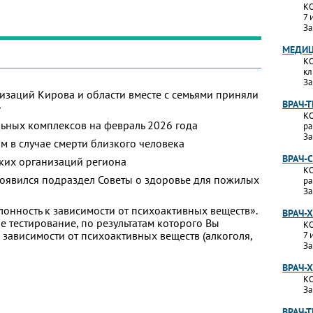
КО
7 
За
МЕДИЦ
КО
кл
За
изаций Кирова и области вместе с семьями приняли
ВРАЧ-
»
КО
ьных комплексов на февраль 2026 года
ра
За
м в случае смерти близкого человека
ВРАЧ-
ких организаций региона
КО
появился подраздел Советы о здоровье для пожилых
ра
За
лонность к зависимости от психоактивных веществ».
ВРАЧ-
 тестирование, по результатам которого Вы
КО
 к зависимости от психоактивных веществ (алкоголя,
7 
За
ВРАЧ-
КО
За
ВРАЧ-