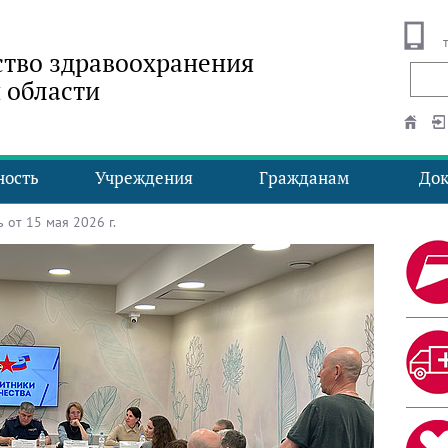
тво здравоохранения
 области
ность
Учреждения
Гражданам
До
от 15 мая 2026 г.