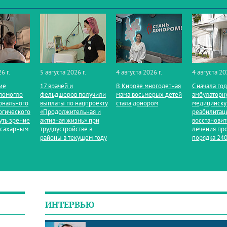
6 г.
5 августа 2026 г.
4 августа 2026 г.
4 августа 20
ие
17 врачей и
В Кирове многодетная
С начала го
помогло
фельдшеров получили
мама восьмерых детей
амбулаторн
онального
выплаты по нацпроекту
стала донором
медицинск
огического
«Продолжительная и
реабилитац
уть зрение
активная жизнь» при
восстанови
 сахарным
трудоустройстве в
лечения пр
районы в текущем году
порядка 240
ИНТЕРВЬЮ