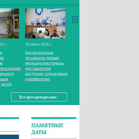
26 г.
30 июля 2026 г.
да
Дистанционные
ую
технологии делают
ую
медицинскую помощь
ию в Центре
для пациентов
тельного
доступнее, оперативнее
ошли
и комфортнее
 детей
Все фоторепортажи
ПАМЯТНЫЕ
ДАТЫ