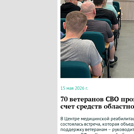
15 мая 2026 г.
70 ветеранов СВО про
счет средств областн
В
Центре
медицинской
реабилита
состоялась
встреча
,
которая
объед
поддержку
ветеранам
–
руководи