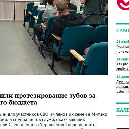
САМ
21 нояб
Главны
приема
24 сент
Как рас
спайсы 
19 дека
Дмитри
должны
работн
шли протезирование зубов за
ого бюджета
КАЛ
ции
для
участников
СВО
и
членов
их
семей
в
Митино
инила
специалистов
служб
,
оказывающих
тели
Следственного Управления Следственного