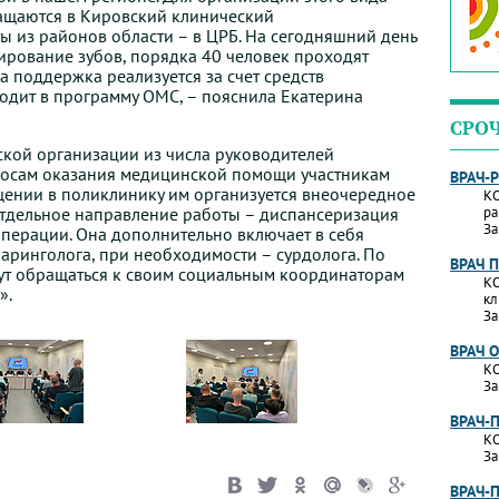
щаются в Кировский клинический
ы из районов области – в ЦРБ. На сегодняшний день
ирование зубов, порядка 40 человек проходят
а поддержка реализуется за счет средств
ходит в программу ОМС, – пояснила Екатерина
СРО
кой организации из числа руководителей
росам оказания медицинской помощи участникам
ВРАЧ-
щении в поликлинику им организуется внеочередное
КО
тдельное направление работы – диспансеризация
ра
За
перации. Она дополнительно включает в себя
ларинголога, при необходимости – сурдолога. По
ВРАЧ 
ут обращаться к своим социальным координаторам
КО
».
кл
За
ВРАЧ 
КО
За
ВРАЧ-
КО
За
ВРАЧ-