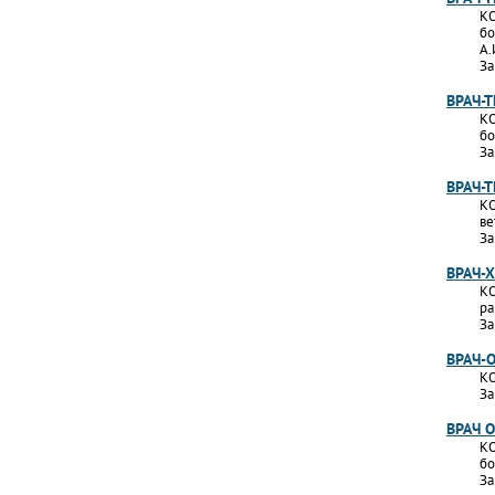
КО
бо
А.
За
ВРАЧ-
КО
бо
За
ВРАЧ-
КО
ве
За
ВРАЧ-
КО
ра
За
ВРАЧ-
КО
За
ВРАЧ 
КО
бо
За