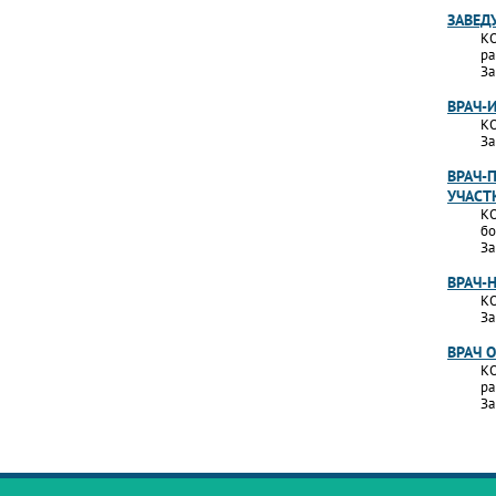
ЗАВЕД
КО
ра
За
ВРАЧ-
КО
За
ВРАЧ-
УЧАСТ
КО
бо
За
ВРАЧ-
КО
За
ВРАЧ 
КО
ра
За