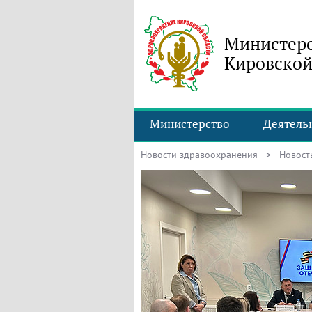
Министерс
Кировской
Министерство
Деятель
Новости здравоохранения
> Новость 