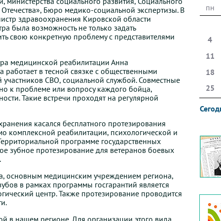
и,
министерства
социального
развития
,
Социального
пн
Отечества», Бюро медико-социальной экспертизы. В
нистр здравоохранения Кировской области
тра была возможность не только задать
ть свою конкретную проблему с представителями
4
11
тра медицинской реабилитации Анна
а работает в тесной связке с общественными
18
 участников СВО, социальной службой. Совместные
25
но к проблеме или вопросу каждого бойца,
ости. Такие встречи проходят на регулярной
Сегод
хранения касался бесплатного протезирования
мо комплексной реабилитации, психологической и
Территориальной программе государственных
ое зубное протезирование для ветеранов боевых
.
а, основным медицинским учреждением региона,
зубов в рамках программы госгарантий является
гический центр. Также протезирование проводится
и.
ой в нашем регионе. Для организации этого вида