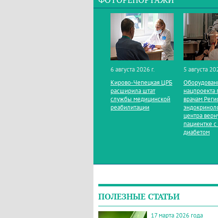
ФОТОРЕПОРТАЖИ
6 августа 2026 г.
5 августа 202
Кирово‑Чепецкая ЦРБ
Оборудован
расширила штат
нацпроекта 
службы медицинской
врачам Реги
реабилитации
эндокринол
центра верн
пациентке с
диабетом
ПОЛЕЗНЫЕ СТАТЬИ
17 марта 2026 года