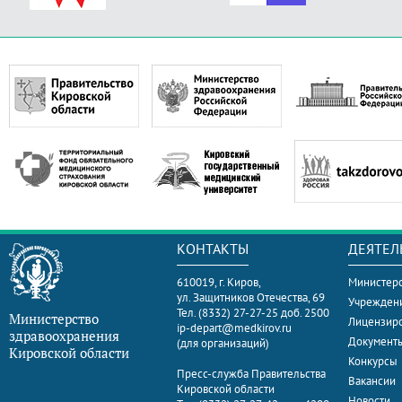
КОНТАКТЫ
ДЕЯТЕЛ
610019, г. Киров,
Министерс
ул. Защитников Отечества, 69
Учрежден
Тел. (8332) 27-27-25 доб. 2500
Министерство
Лицензир
ip-depart@medkirov.ru
здравоохранения
Документ
(для организаций)
Кировской области
Конкурсы
Пресс-служба Правительства
Вакансии
Кировской области
Новости