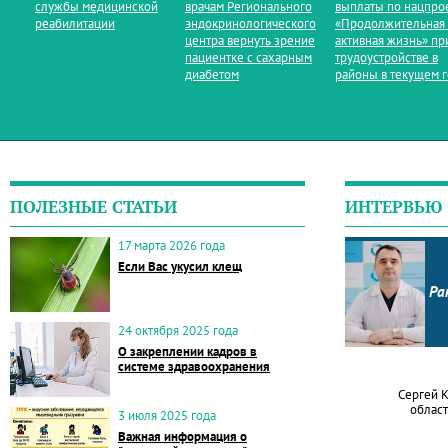
службы медицинской
врачам Регионального
выплаты по нацпро
реабилитации
эндокринологического
«Продолжительная
центра вернуть зрение
активная жизнь» пр
пациентке с сахарным
трудоустройстве в
диабетом
районы в текущем 
ПОЛЕЗНЫЕ СТАТЬИ
ИНТЕРВЬЮ
17 марта 2026 года
Если Вас укусил клещ
Ра
24 октября 2025 года
О закреплении кадров в
системе здравоохранения
Сергей 
област
3 июля 2025 года
Важная информация о