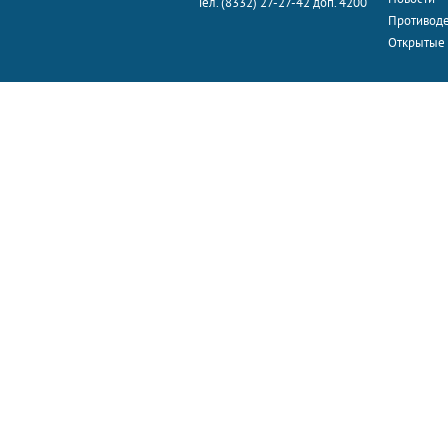
Тел. (8332) 27-27-42 доп. 4200
Противоде
Открытые