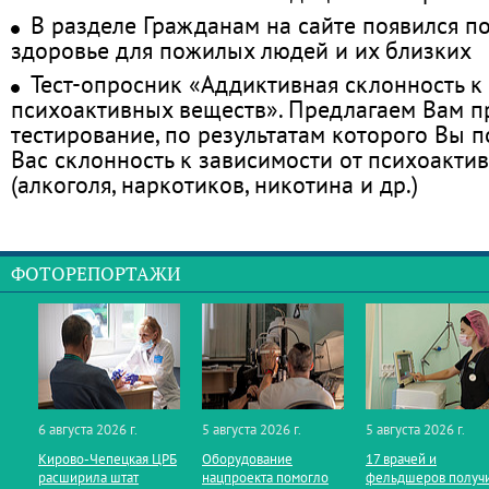
В разделе Гражданам на сайте появился п
здоровье для пожилых людей и их близких
Тест-опросник «Аддиктивная склонность к
психоактивных веществ». Предлагаем Вам 
тестирование, по результатам которого Вы по
Вас склонность к зависимости от психоакти
(алкоголя, наркотиков, никотина и др.)
ФОТОРЕПОРТАЖИ
6 августа 2026 г.
5 августа 2026 г.
5 августа 2026 г.
Кирово‑Чепецкая ЦРБ
Оборудование
17 врачей и
расширила штат
нацпроекта помогло
фельдшеров получ