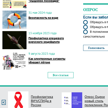
"мышиной лихорадке"
ОПРОС
31 мая 2024 года
Если вы забо
Безопасность на воде
Обращусь в п
Обращусь в п
В поликлиник
13 ноября 2023 года
самостоятельно
Профилактика клещевого
вирусного энцефалита
9 августа 2023 года
Как электронные сигареты
убивают лёгкие
Все статьи
Профилактика
Опрос Оцени
ВИЧ/СПИДа в
новый стиль
России
поликлиник Ро